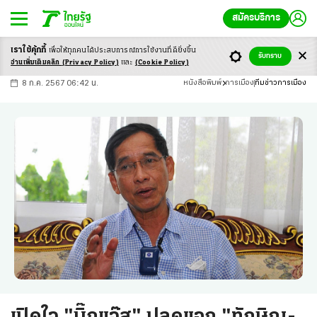
สมัครบริการ
เราใช้คุ้กกี้
เพื่อให้ทุกคนได้ประสบ
การณ์การใช้งานที่ดียิ่งขึ้น
+
ก
ก
-ก
รับทราบ
อ่านเพิ่มเติมคลิก
(Privacy Policy)
และ
(Cookie Policy)
8 ก.ค. 2567 06:42 น.
หนังสือพิมพ์
การเมือง
ทีมข่าวการเมือง
เปิดใจ "บิ๊กแจ๊ส" ปลดแอก "ทักษิณ-