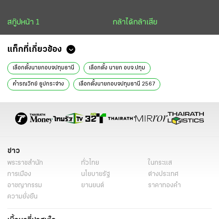
สกู๊ปหน้า 1
กล้าได้กล้าเสีย
แท็กที่เกี่ยวข้อง
เลือกตั้งนายกอบจปทุมธานี
เลือกตั้ง นายก อบจ.ปทุม
คํารณวิทย์ ธูปกระจ่าง
เลือกตั้งนายกอบจปทุมธานี 2567
นายก อบจ ปทุมธานี
ชาญ พวงเพ็ชร์
วิเคราะห์การเมือง
ทีมข่าวการเมือง
ข่าววันนี้
ข่าว
พระราชสำนัก
ทั่วไทย
ในกระแส
การเมือง
นโยบายรัฐ
ต่างประเทศ
อาชญากรรม
ยานยนต์
ราคาทองคำ
ความยั่งยืน