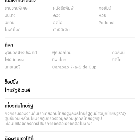
เนื้อหาที่น่าสนใจ
รายงานพิเศษ
หนังสือพิมพ์
คอลัมน์
บันเทิง
ดวง
หวย
นิยาย
วิดีโอ
Podcast
ไลฟ์สไตล์
มัลติมีเดีย
กีฬา
ฟุตบอลต่่างประเทศ
ฟุตบอลไทย
คอลัมน์
ไฟต์สปอร์ต
กีฬาโลก
วิดีโอ
แกลเลอรี่
Carabao 7-a-Side Cup
ช็อปปิ้ง
ไทยรัฐอีเวนต์
เกี่ยวกับไทยรัฐ
กิจกรรม
ร่วมงานกับเรา
เกี่ยวกับไทยรัฐ
มูลนิธิไทยรัฐ
ศูนย์ข้อมูลไทยรัฐ
FAQ
ศูนย์ช่วยเหลือ
นโยบายคุ้มครองข้อมูลส่วนบุคคลไทยรัฐกรุ๊ป
เงื่อนไขข้อตกลงการใช้บริการ
ติดต่อเรา
ติดต่อโฆษณา
ติดตามเราได้ที่