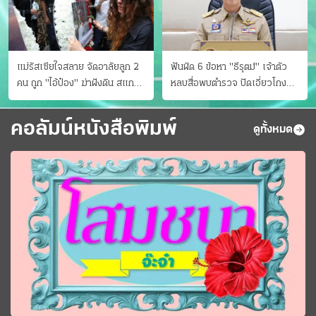
แม่รัสเซียใจสลาย จัดอาลัยลูก 2
ฟันผิด 6 ข้อหา "ธีรุตม์" เจ้าตัว
คน ถูก "ไอ้ป๋อง" ฆ่าฝังดิน สแกน
หลบสื่อพบตำรวจ ปัดเอี่ยวโกง
ไม่มีศพเพิ่ม
สอบท้องถิ่น จ่อบี้รํ่ารวยมากปกติ
คอลัมน์หนังสือพิมพ์
ดูทั้งหมด