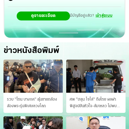
ดูรายละเอียด
มีบัญชีอยู่แล้ว?
เข้าสู่ระบบ
ข่าวหนังสือพิมพ์
รวบ "โทน บางแค" ตุ๋นขายกล้อง
ศพ "ฮลุน โซโล่" ถึงไทย ผลผ่า
ส่องพระรุ่นพิเศษลวงโลก
พิสูจน์ยันหัวใจ-ล้มเหลว ไม่พบ
บาดแผล