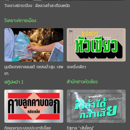
วิเคราะห์การเมือง : ดีลลวงทำสะเทือนหนัก
วิเคราะห์การเมือง
มุมมืดเทศกาลดนตรี แหล่งมั่วสุม..เสพ
จบครึ่งเดียว
ยา
สำนักข่าวหัวเขียว
สกู๊ปหน้า 1
ภัยคุกคามระบอบประชาธิปไตย
รัฐบาล “เส้นใหญ่”