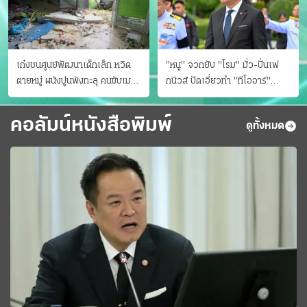
เก๋งชนศูนย์พัฒนาเด็กเล็ก หวิด
"หนู" จวกยับ "โรม" มั่ว-ปั่นเฟ
ตายหมู่ ผนังปูนพังทะลุ คนขับเมา
กนิวส์ ปัดเอี่ยวทํา "ทีโออาร์"
ยา
ต้นทางโกงสอบฉาว
คอลัมน์หนังสือพิมพ์
ดูทั้งหมด