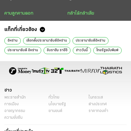
คาบลูกคาบดอก
กล้าได้กล้าเสีย
แท็กที่เกี่ยวข้อง
อิหร่าน
เลือกตั้งประธานาธิบดีอิหร่าน
ประธานาธิบดีอิหร่าน
ประธานาธิบดี อิหร่าน
อิบราฮิม ราอีซี
ข่าววันนี้
ไทยรัฐฉบับพิมพ์
ข่าว
พระราชสำนัก
ทั่วไทย
ในกระแส
การเมือง
นโยบายรัฐ
ต่างประเทศ
อาชญากรรม
ยานยนต์
ราคาทองคำ
ความยั่งยืน