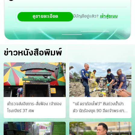
ดูรายละเอียด
มีบัญชีอยู่แล้ว?
เข้าสู่ระบบ
ข่าวหนังสือพิมพ์
ตำรวจส่งอัยการ-สั่งฟ้อง เจ้าของ
"เต้ ดราก้อนไฟว์" หินถ่วงน้ำฆ่า
โรงเบียร์ 37 ศพ
ตัว นักร้องยุค 90 อืดเจ้าพระยา
แฟนหาตัววุ่น เครียดธุรกิจ!