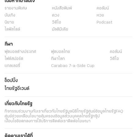
เนื้อหาที่น่าสนใจ
รายงานพิเศษ
หนังสือพิมพ์
คอลัมน์
บันเทิง
ดวง
หวย
นิยาย
วิดีโอ
Podcast
ไลฟ์สไตล์
มัลติมีเดีย
กีฬา
ฟุตบอลต่่างประเทศ
ฟุตบอลไทย
คอลัมน์
ไฟต์สปอร์ต
กีฬาโลก
วิดีโอ
แกลเลอรี่
Carabao 7-a-Side Cup
ช็อปปิ้ง
ไทยรัฐอีเวนต์
เกี่ยวกับไทยรัฐ
กิจกรรม
ร่วมงานกับเรา
เกี่ยวกับไทยรัฐ
มูลนิธิไทยรัฐ
ศูนย์ข้อมูลไทยรัฐ
FAQ
ศูนย์ช่วยเหลือ
นโยบายคุ้มครองข้อมูลส่วนบุคคลไทยรัฐกรุ๊ป
เงื่อนไขข้อตกลงการใช้บริการ
ติดต่อเรา
ติดต่อโฆษณา
ติดตามเราได้ที่