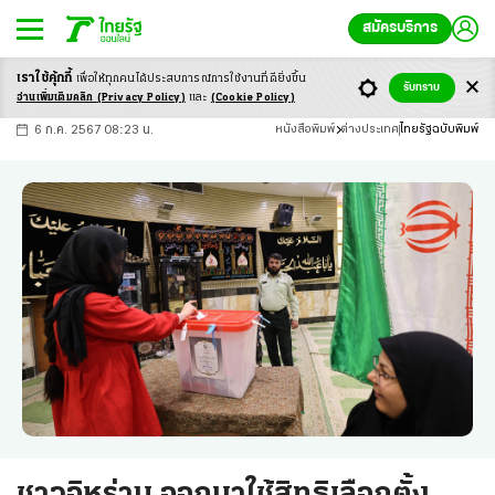
สมัครบริการ
เราใช้คุ้กกี้
เพื่อให้ทุกคนได้ประสบ
การณ์การใช้งานที่ดียิ่งขึ้น
+
ก
ก
-ก
รับทราบ
อ่านเพิ่มเติมคลิก
(Privacy Policy)
และ
(Cookie Policy)
6 ก.ค. 2567 08:23 น.
หนังสือพิมพ์
ต่างประเทศ
ไทยรัฐฉบับพิมพ์
ชาวอิหร่าน ออกมาใช้สิทธิเลือกตั้ง