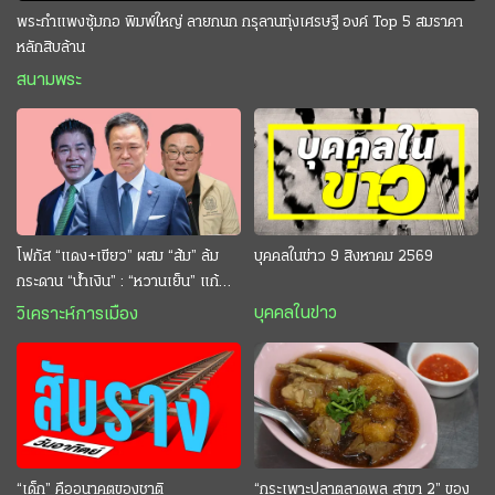
พระกำแพงซุ้มกอ พิมพ์ใหญ่ ลายกนก กรุลานทุ่งเศรษฐี องค์ Top 5 สมราคา
หลักสิบล้าน
สนามพระ
โฟกัส “แดง+เขียว” ผสม “ส้ม” ล้ม
บุคคลในข่าว 9 สิงหาคม 2569
กระดาน “นํ้าเงิน” : “หวานเย็น” แก้
กระหาย “อนุทิน” ดักตีกินสบาย
บุคคลในข่าว
วิเคราะห์การเมือง
“เด็ก” คืออนาคตของชาติ
“กระเพาะปลาตลาดพลู สาขา 2” ของ