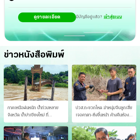
ดูรายละเอียด
มีบัญชีอยู่แล้ว?
เข้าสู่ระบบ
ข่าวหนังสือพิมพ์
ภาคเหนือฝนหนัก น้ำท่วมหลาย
ปวส.กะซวกโหด ฆ่าหนุ่มจีนลูกเสี่ย
จังหวัด นํ้าบ่าเชียงใหม่ ที่
เจอคาตา-หึงขึ้นหน้า ค้างคืนห้อง
แม่ฮ่องสอน ซัดสะพานขาด
แฟนสาว