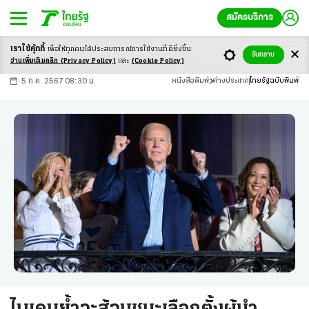
สมัครบริการ
เราใช้คุ้กกี้
เพื่อให้ทุกคนได้ประสบ
การณ์การใช้งานที่ดียิ่งขึ้น
+
ก
ก
-ก
รับทราบ
อ่านเพิ่มเติมคลิก
(Privacy Policy)
และ
(Cookie Policy)
5 ก.ค. 2567 08:30 น.
หนังสือพิมพ์
ต่างประเทศ
ไทยรัฐฉบับพิมพ์
ไบเดนย้ำจะสู้จนชนะเลือกตั้งผู้นำ