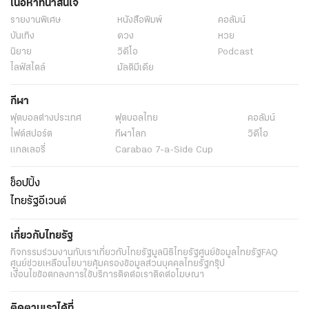
เนื้อหาที่น่าสนใจ
รายงานพิเศษ
หนังสือพิมพ์
คอลัมน์
บันเทิง
ดวง
หวย
นิยาย
วิดีโอ
Podcast
ไลฟ์สไตล์
มัลติมีเดีย
กีฬา
ฟุตบอลต่่างประเทศ
ฟุตบอลไทย
คอลัมน์
ไฟต์สปอร์ต
กีฬาโลก
วิดีโอ
แกลเลอรี่
Carabao 7-a-Side Cup
ช็อปปิ้ง
ไทยรัฐอีเวนต์
เกี่ยวกับไทยรัฐ
กิจกรรม
ร่วมงานกับเรา
เกี่ยวกับไทยรัฐ
มูลนิธิไทยรัฐ
ศูนย์ข้อมูลไทยรัฐ
FAQ
ศูนย์ช่วยเหลือ
นโยบายคุ้มครองข้อมูลส่วนบุคคลไทยรัฐกรุ๊ป
เงื่อนไขข้อตกลงการใช้บริการ
ติดต่อเรา
ติดต่อโฆษณา
ติดตามเราได้ที่