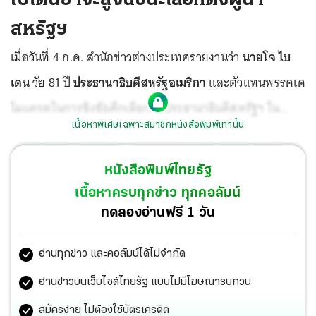
สหรัฐฯ
เมื่อวันที่ 4 ก.ค. สำนักข่าวต่างประเทศรายงานว่า
นายโจ ไบ
เดน
วัย 81 ปี
ประธานาธิบดีสหรัฐอเมริกา
และตัวแทนพรรคเด
โมแครตในการชิงชัยศึกเลือกตั้งประธานาธิบดีสหรัฐฯ ใน
เนื้อหาพิเศษเฉพาะสมาชิกหนังสือพิมพ์เท่านั้น
เดือน พ.ย.ปีนี้ พร้อมด้วย
นางคามาลา แฮร์ริส รอง
ประธานาธิบดีสหรัฐฯ
ได้พูดคุยกับทีมหาเสียง รวมทั้งคณะ
หนังสือพิมพ์ไทยรัฐ
กรรมการพรรคเดโมแครต ทั้งแบบพบหน้ากันและผ่าน
เนื้อหาครบทุกข่าว ทุกคอลัมน์
โปรแกรมซูม นายไบเดนยืนยันจะเป็นตัวแทนพรรคเพื่อชิง
ทดลองอ่านฟรี 1 วัน
เก้าอี้ผู้นำประเทศ และไม่มีใครสามารถกีดกันออกจากการ
อ่านทุกข่าว และคอลัมน์ได้ไม่จำกัด
แข่งขันนี้ได้ พร้อมย้ำจะสู้จนถึงตอนจบ และเราจะต้องชนะ
ก่อนกล่าวขอบคุณทุกคนที่ทำงานร่วมกันอย่างหนัก
อ่านข่าวบนเว็บไซต์ไทยรัฐ แบบไม่มีโฆษณารบกวน
สมัครง่าย ไม่ต้องใช้บัตรเครดิต