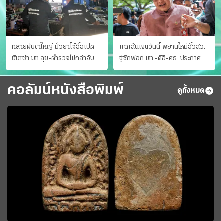
ทลายผับขาใหญ่ มั่วยาโจ๋อื้อเปิด
แฉเส้นเงินวันนี้ พยานใหม่ฮั้วสว.
ยันเช้า มท.ลุย-ตำรวจไม่กล้าจับ
ขู่ซักฟอก มท.-ดีอี-ศธ. ประกาศ
บัญชีท้องถิ่น
คอลัมน์หนังสือพิมพ์
ดูทั้งหมด