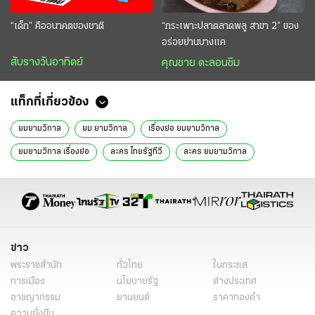
“เด็ก” คืออนาคตของชาติ
“กระเพาะปลาตลาดพลู สาขา 2” ของ
อร่อยย่านบางแค
สับรางวันอาทิตย์
คุณชาย ตะลอนชิม
แท็กที่เกี่ยวข้อง
ยมยามวิกาล
ยม ยามวิกาล
เรื่องย่อ ยมยามวิกาล
ยมยามวิกาล เรื่องย่อ
ละคร ไทยรัฐทีวี
ละคร ยมยามวิกาล
ยมยามวิกาล ละคร
ยมยามวิกาล ตอนแรก
ยมยามวิกาล EP.1
ยมยามวิกาล 1
ธีรธัม จันทร์อ่ำ
สิพลดนัย สะราคำ
Jessica Wang
แดนไตร นาคทองดี
นิยายไทยรัฐทีวี
ไทยรัฐทีวี ช่อง 32
ละคร
นิยาย
ละครไทยรัฐทีวี
ข่าว
พระราชสำนัก
ทั่วไทย
ในกระแส
ละครใหม่ไทยรัฐทีวี
ละครใหม่
ละครน่าดู 2567
การเมือง
นโยบายรัฐ
ต่างประเทศ
ยมยามวิกาล เนื้อเรื่อง
อาชญากรรม
ยานยนต์
ราคาทองคำ
ความยั่งยืน