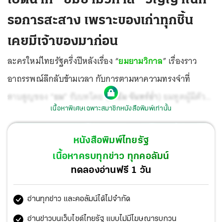
รอการสะสาง เพราะของเก่าทุกชิ้น
เคยมีเจ้าของมาก่อน
ละครใหม่ไทยรัฐครึ่งปีหลังเรื่อง “
ยมยามวิกาล
” เรื่องราว
อาถรรพณ์ลึกลับข้ามเวลา กับการตามหาความทรงจำที่
สาบสูญของ “
ยม
” รับบทโดย (
ธีรธัม จันทร์อ่ำ
) ยมทูตผู้มีตัว
เนื้อหาพิเศษเฉพาะสมาชิกหนังสือพิมพ์เท่านั้น
ตนเป็นปริศนา ชายหนุ่มที่แสนเยือกเย็นและเก็บตัว ไม่มีใครรู้
ว่าเขาเป็นใครมาจากไหน
หนังสือพิมพ์ไทยรัฐ
เนื้อหาครบทุกข่าว ทุกคอลัมน์
ทดลองอ่านฟรี 1 วัน
อ่านทุกข่าว และคอลัมน์ได้ไม่จำกัด
อ่านข่าวบนเว็บไซต์ไทยรัฐ แบบไม่มีโฆษณารบกวน