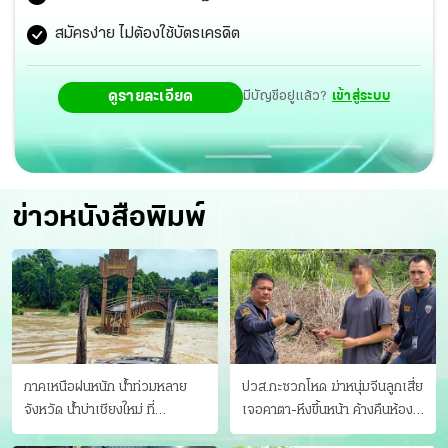
สมัครง่าย ไม่ต้องใช้บัตรเครดิต
ดูรายละเอียด
มีบัญชีอยู่แล้ว?
เข้าสู่ระบบ
ข่าวหนังสือพิมพ์
ภาคเหนือฝนหนัก น้ำท่วมหลาย
ปวส.กะซวกโหด ฆ่าหนุ่มจีนลูกเสี่ย
จังหวัด นํ้าบ่าเชียงใหม่ ที่
เจอคาตา-หึงขึ้นหน้า ค้างคืนห้อง
แม่ฮ่องสอน ซัดสะพานขาด
แฟนสาว