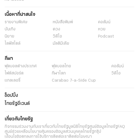
เนื้อหาที่น่าสนใจ
รายงานพิเศษ
หนังสือพิมพ์
คอลัมน์
บันเทิง
ดวง
หวย
นิยาย
วิดีโอ
Podcast
ไลฟ์สไตล์
มัลติมีเดีย
กีฬา
ฟุตบอลต่่างประเทศ
ฟุตบอลไทย
คอลัมน์
ไฟต์สปอร์ต
กีฬาโลก
วิดีโอ
แกลเลอรี่
Carabao 7-a-Side Cup
ช็อปปิ้ง
ไทยรัฐอีเวนต์
เกี่ยวกับไทยรัฐ
กิจกรรม
ร่วมงานกับเรา
เกี่ยวกับไทยรัฐ
มูลนิธิไทยรัฐ
ศูนย์ข้อมูลไทยรัฐ
FAQ
ศูนย์ช่วยเหลือ
นโยบายคุ้มครองข้อมูลส่วนบุคคลไทยรัฐกรุ๊ป
เงื่อนไขข้อตกลงการใช้บริการ
ติดต่อเรา
ติดต่อโฆษณา