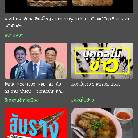
พระกำแพงซุ้มกอ พิมพ์ใหญ่ ลายกนก กรุลานทุ่งเศรษฐี องค์ Top 5 สมราคา
หลักสิบล้าน
สนามพระ
โฟกัส “แดง+เขียว” ผสม “ส้ม” ล้ม
บุคคลในข่าว 9 สิงหาคม 2569
กระดาน “นํ้าเงิน” : “หวานเย็น” แก้
กระหาย “อนุทิน” ดักตีกินสบาย
บุคคลในข่าว
วิเคราะห์การเมือง