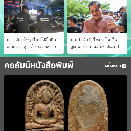
ทลายผับขาใหญ่ มั่วยาโจ๋อื้อเปิด
แฉเส้นเงินวันนี้ พยานใหม่ฮั้วสว.
ยันเช้า มท.ลุย-ตำรวจไม่กล้าจับ
ขู่ซักฟอก มท.-ดีอี-ศธ. ประกาศ
บัญชีท้องถิ่น
คอลัมน์หนังสือพิมพ์
ดูทั้งหมด