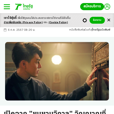
สมัครบริการ
เราใช้คุ้กกี้
เพื่อให้ทุกคนได้ประสบ
การณ์การใช้งานที่ดียิ่งขึ้น
+
ก
ก
-ก
รับทราบ
อ่านเพิ่มเติมคลิก
(Privacy Policy)
และ
(Cookie Policy)
6 ก.ค. 2567 08:26 น.
หนังสือพิมพ์
บันเทิง
ไทยรัฐฉบับพิมพ์
เปิดฉาก "ยมยามวิกาล" วิญญาณที่