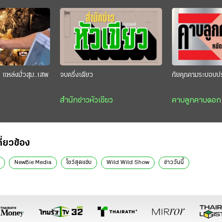
แหล่งมั่วสุม..เสพ
จบครึ่งเดียว
ภัยคุกคามระบอบป
สำนักข่าวหัวเขียว
คาบลูกคาบดอก
กี่ยวข้อง
NewBie Media
โชว์สุดแซ่บ
Wild Wild Show
ข่าววันนี้