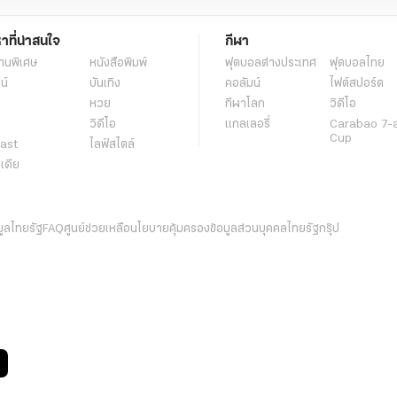
หาที่น่าสนใจ
กีฬา
านพิเศษ
หนังสือพิมพ์
ฟุตบอลต่่างประเทศ
ฟุตบอลไทย
น์
บันเทิง
คอลัมน์
ไฟต์สปอร์ต
หวย
กีฬาโลก
วิดีโอ
วิดีโอ
แกลเลอรี่
Carabao 7-
Cup
ast
ไลฟ์สไตล์
ีเดีย
มูลไทยรัฐ
FAQ
ศูนย์ช่วยเหลือ
นโยบายคุ้มครองข้อมูลส่วนบุคคลไทยรัฐกรุ๊ป