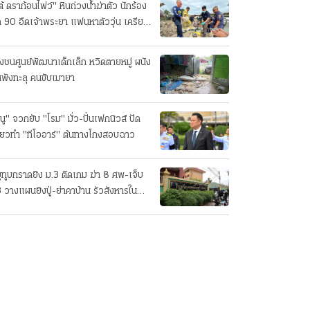
ต้ ดราก้อนไฟว์" หินถ่วงน้ำฆ่าตัว นักร้อง
ค 90 อืดเจ้าพระยา แฟนหาตัววุ่น เครียด
รกิจ!
๋งชนศูนย์พัฒนาเด็กเล็ก หวิดตายหมู่ ผนัง
นพังทะลุ คนขับเมายา
นู" จวกยับ "โรม" มั่ว-ปั่นเฟกนิวส์ ปัด
ี่ยวทํา "ทีโออาร์" ต้นทางโกงสอบฉาว
ยูทูบกราดยิง ม.3 ติดเกม ฆ่า 8 ศพ-เจ็บ
 วางแผนยิงปู่-ย่าคาบ้าน รัวสังหารใน
งเรียนทีละคน