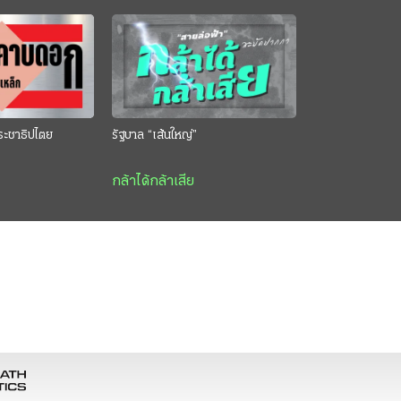
ระชาธิปไตย
รัฐบาล “เส้นใหญ่”
กล้าได้กล้าเสีย