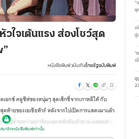
"เ
ยุ
ธุ
เก
วใจเต้นแรง ส่องโชว์สุด
ปู
w”
"ห
เอ
หนังสือพิมพ์
บันเทิง
ไทยรัฐฉบับพิมพ์
ดู
23
โร
เอกซ์ คลูซีฟของหนุ่มๆ สุดเซ็กซี่จากเกาหลีใต้ กับ
ุดท้ายของเอเชียทัวร์ หลังจากไปเปิดการแสดงมาแล้ว
งที่เต็มไปด้วยความเร่าร้อนและพลังอันเย้ายวน ผสมผสาน
สมาชิกหนังสือพิมพ์เท่านั้น
ลองมาร่วมแสดง การแสดงกลางอากาศ และการแสดง pole