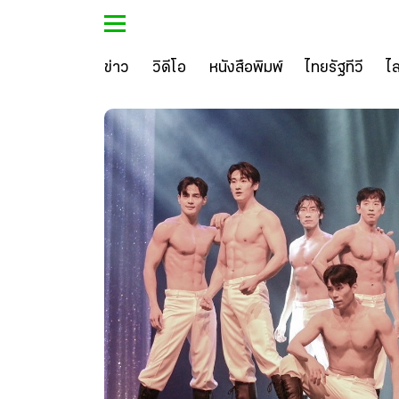
ข่าว
วิดีโอ
หนังสือพิมพ์
ไทยรัฐทีวี
ไ