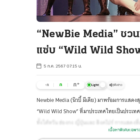
“NewBie Media” ชวนหั
แซ่บ “Wild Wild Sho
5 ก.ค. 2567 07:15 น.
+
ก
ก
-ก
ฟังข่าว
Light
Newbie Media (นิวบี้ มีเดีย) มาพร้อมการแสดงสุด
“Wild Wild Show” ที่มาประเทศไทยเป็นประเทศส
ทั้งไต้หวัน ฮ่องกง ญี่ปุ่นและ สิงคโปร์ การแสด
เนื้อหาพิเศษเฉพาะ
ศิลปะการเต้น ทั้งการเต้นสมัยใหม่ การใช้ก