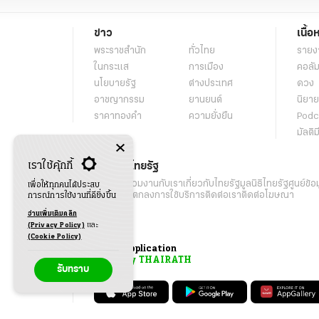
ข่าว
เนื้อ
พระราชสำนัก
ทั่วไทย
รายง
ในกระแส
การเมือง
คอลัม
นโยบายรัฐ
ต่างประเทศ
ดวง
อาชญากรรม
ยานยนต์
นิยาย
ราคาทองคำ
ความยั่งยืน
Podc
มัลติม
เราใช้คุ้กกี้
เกี่ยวกับไทยรัฐ
กิจกรรม
ร่วมงานกับเรา
เกี่ยวกับไทยรัฐ
มูลนิธิไทยรัฐ
ศูนย์ข้อ
เพื่อให้ทุกคนได้ประสบ
เงื่อนไขข้อตกลงการใช้บริการ
ติดต่อเรา
ติดต่อโฆษณา
การณ์การใช้งานที่ดียิ่งขึ้น
อ่านเพิ่มเติมคลิก
(Privacy Policy)
และ
(Cookie Policy)
Application
My THAIRATH
รับทราบ