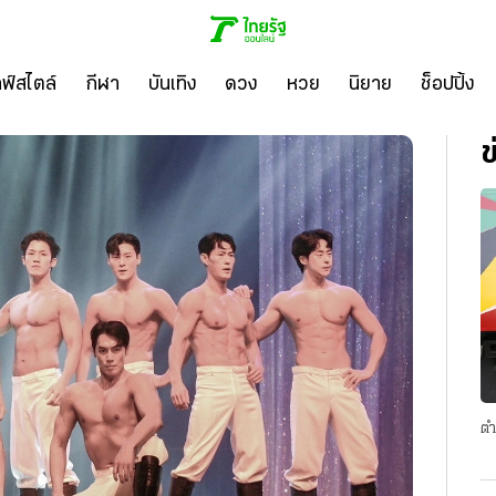
ลฟ์สไตล์
กีฬา
บันเทิง
ดวง
หวย
นิยาย
ช็อปปิ้ง
ข
ตำ