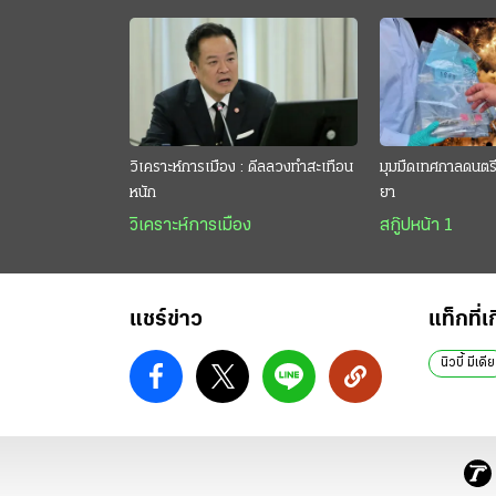
วิเคราะห์การเมือง : ดีลลวงทำสะเทือน
มุมมืดเทศกาลดนตรี 
หนัก
ยา
วิเคราะห์การเมือง
สกู๊ปหน้า 1
แชร์ข่าว
แท็กที่เ
นิวบี้ มีเดีย