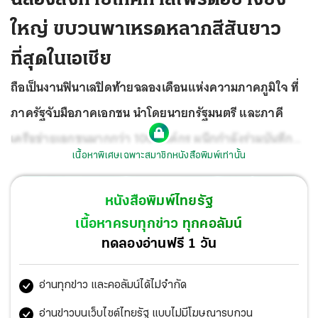
ใหญ่ ขบวนพาเหรดหลากสีสันยาว
ที่สุดในเอเชีย
ถือเป็นงานฟินาเลปิดท้ายฉลองเดือนแห่งความภาคภูมิใจ ที่
ภาครัฐจับมือภาคเอกชน นำโดยนายกรัฐมนตรี และภาคี
เครือข่ายเอกชนมากกว่า 100 องค์กร ผนึกกำลังร่วมบันทึก
เนื้อหาพิเศษเฉพาะสมาชิกหนังสือพิมพ์เท่านั้น
ประวัติศาสตร์ชาติไทยกับขบวนพาเหรดที่ยาวที่สุดในเอเชีย
ในงาน LOVE PRIDE PARADE 2024...THE FIRST EVER
หนังสือพิมพ์ไทยรัฐ
LONGEST PARADE IN ASIA ขบวนพาเหรดแห่งความภาค
เนื้อหาครบทุกข่าว ทุกคอลัมน์
ภูมิใจ ความรัก ความเท่าเทียม LOVE EQUALITY PEACE ด้วย
ทดลองอ่านฟรี 1 วัน
ระยะทาง 6 กิโลเมตร ยาวที่สุดในเอเชียจากสนามกีฬาแห่ง
อ่านทุกข่าว และคอลัมน์ได้ไม่จำกัด
ชาติถึงย่านเอ็มดิสทริค สิ้นสุดที่อุทยานเบญจสิริ เฉลิมฉลอง
ส่งท้ายเทศกาลไพรด์ เสริมสร้างภาพลักษณ์ความเป็นมิตรต่อ
อ่านข่าวบนเว็บไซต์ไทยรัฐ แบบไม่มีโฆษณารบกวน