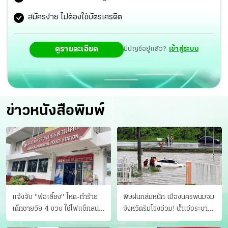
กลุ่มนักท่องเที่ยว LGBTQIAN+ ทั่วโลก
สมัครง่าย ไม่ต้องใช้บัตรเครดิต
ดูรายละเอียด
มีบัญชีอยู่แล้ว?
เข้าสู่ระบบ
ข่าวหนังสือพิมพ์
แจ้งจับ "พ่อเลี้ยง" โหด-ทําร้าย
พิษฝนถล่มหนัก เมืองนครพนมจม
เด็กชายวัย 4 ขวบ ใช้ไฟแช็กลน
จังหวัดริมโขงอ่วม! นํ้าเอ่อระบาย
บาดเจ็บ
ไม่ทัน แม่ปิงทะลักล้น