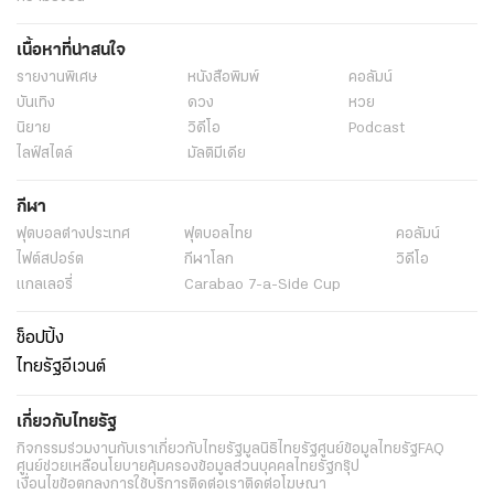
เนื้อหาที่น่าสนใจ
รายงานพิเศษ
หนังสือพิมพ์
คอลัมน์
บันเทิง
ดวง
หวย
นิยาย
วิดีโอ
Podcast
ไลฟ์สไตล์
มัลติมีเดีย
กีฬา
ฟุตบอลต่่างประเทศ
ฟุตบอลไทย
คอลัมน์
ไฟต์สปอร์ต
กีฬาโลก
วิดีโอ
แกลเลอรี่
Carabao 7-a-Side Cup
ช็อปปิ้ง
ไทยรัฐอีเวนต์
เกี่ยวกับไทยรัฐ
กิจกรรม
ร่วมงานกับเรา
เกี่ยวกับไทยรัฐ
มูลนิธิไทยรัฐ
ศูนย์ข้อมูลไทยรัฐ
FAQ
ศูนย์ช่วยเหลือ
นโยบายคุ้มครองข้อมูลส่วนบุคคลไทยรัฐกรุ๊ป
เงื่อนไขข้อตกลงการใช้บริการ
ติดต่อเรา
ติดต่อโฆษณา