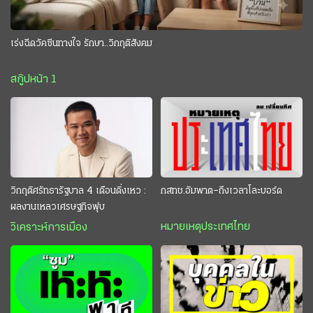
เร่งฉีดวัคซีนทางใจ รักษา..วิกฤติสังคม
สกู๊ปหน้า 1
วิกฤติศรัทธารัฐบาล 4 เดือนดิ่งเหว :
กสทช.อัมพาต–ถึงเวลาโละบอร์ด
ผลงานเหลวเศรษฐกิจฟุบ
หมายเหตุประเทศไทย
วิเคราะห์การเมือง