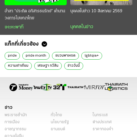
อำลา “ประกิต อภิสารธนรักษ์” ตำนาน
บุคคลในข่าว 10 สิงหาคม 2569
วงการโฆษณาไทย
บุคคลในข่าว
เหะหะพาที
แท็กที่เกี่ยวข้อง
pride
pride month
ขบวนพาเหรด
lgbtqia+
ความเท่าเทียม
เศรษฐา ทวีสิน
ข่าววันนี้
ข่าว
พระราชสำนัก
ทั่วไทย
ในกระแส
การเมือง
นโยบายรัฐ
ต่างประเทศ
อาชญากรรม
ยานยนต์
ราคาทองคำ
ความยั่งยืน