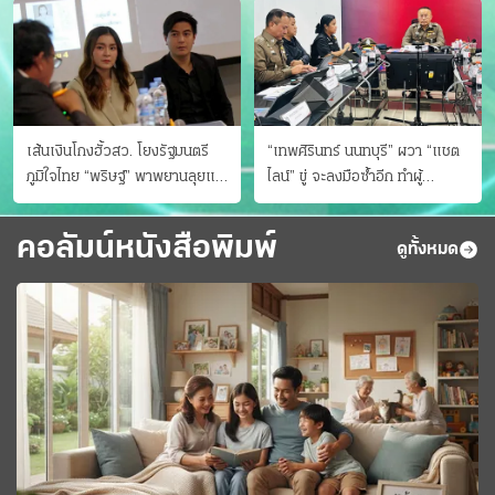
เส้นเงินโกงฮั้วสว. โยงรัฐมนตรี
“เทพศิรินทร์ นนทบุรี” ผวา “แชต
ภูมิใจไทย “พริษฐ์” พาพยานลุยแฉ
ไลน์” ขู่ จะลงมือซ้ำอีก ทําผู้
มีโอนให้คนกกต.ด้วย
ปกครองแตกตื่นแจ้งตำรวจ
คอลัมน์หนังสือพิมพ์
ดูทั้งหมด