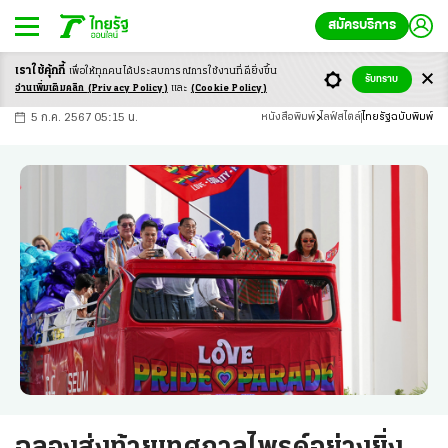
สมัครบริการ
เราใช้คุ้กกี้
เพื่อให้ทุกคนได้ประสบ
การณ์การใช้งานที่ดียิ่งขึ้น
+
ก
ก
-ก
รับทราบ
อ่านเพิ่มเติมคลิก
(Privacy Policy)
และ
(Cookie Policy)
5 ก.ค. 2567 05:15 น.
หนังสือพิมพ์
ไลฟ์สไตล์
ไทยรัฐฉบับพิมพ์
ฉลองส่งท้ายเทศกาลไพรด์อย่างยิ่ง