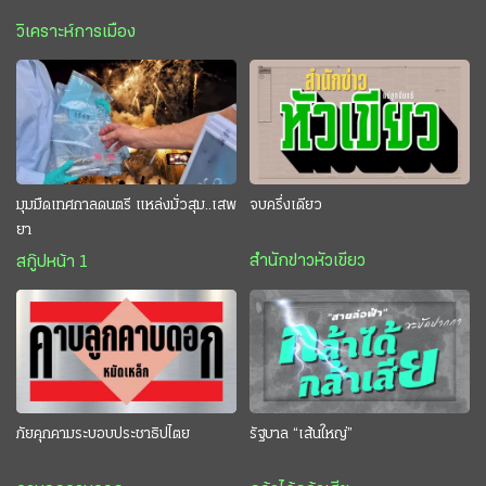
วิเคราะห์การเมือง
มุมมืดเทศกาลดนตรี แหล่งมั่วสุม..เสพ
จบครึ่งเดียว
ยา
สำนักข่าวหัวเขียว
สกู๊ปหน้า 1
ภัยคุกคามระบอบประชาธิปไตย
รัฐบาล “เส้นใหญ่”