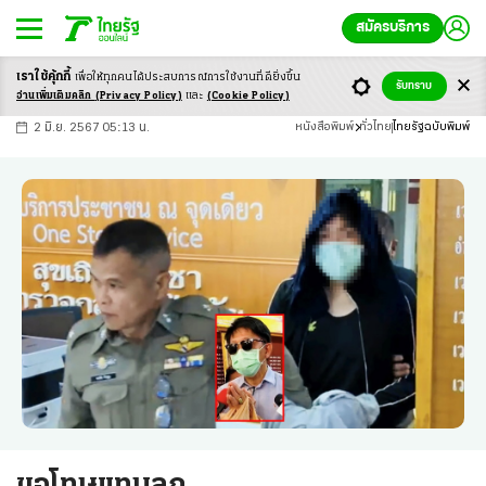
สมัครบริการ
เราใช้คุ้กกี้
เพื่อให้ทุกคนได้ประสบ
การณ์การใช้งานที่ดียิ่งขึ้น
+
ก
ก
-ก
รับทราบ
อ่านเพิ่มเติมคลิก
(Privacy Policy)
และ
(Cookie Policy)
2 มิ.ย. 2567 05:13 น.
หนังสือพิมพ์
ทั่วไทย
ไทยรัฐฉบับพิมพ์
ขอโทษแทนลูก