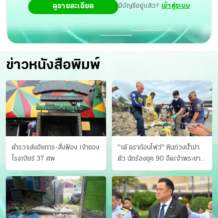
ดูรายละเอียด
มีบัญชีอยู่แล้ว?
เข้าสู่ระบบ
ข่าวหนังสือพิมพ์
ตำรวจส่งอัยการ-สั่งฟ้อง เจ้าของ
"เต้ ดราก้อนไฟว์" หินถ่วงน้ำฆ่า
โรงเบียร์ 37 ศพ
ตัว นักร้องยุค 90 อืดเจ้าพระยา
แฟนหาตัววุ่น เครียดธุรกิจ!