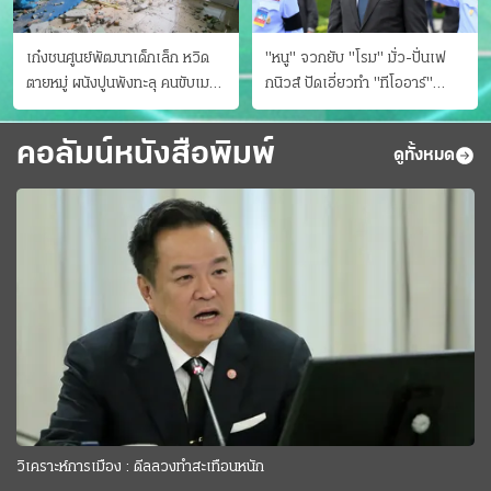
เก๋งชนศูนย์พัฒนาเด็กเล็ก หวิด
"หนู" จวกยับ "โรม" มั่ว-ปั่นเฟ
ตายหมู่ ผนังปูนพังทะลุ คนขับเมา
กนิวส์ ปัดเอี่ยวทํา "ทีโออาร์"
ยา
ต้นทางโกงสอบฉาว
คอลัมน์หนังสือพิมพ์
ดูทั้งหมด
วิเคราะห์การเมือง : ดีลลวงทำสะเทือนหนัก