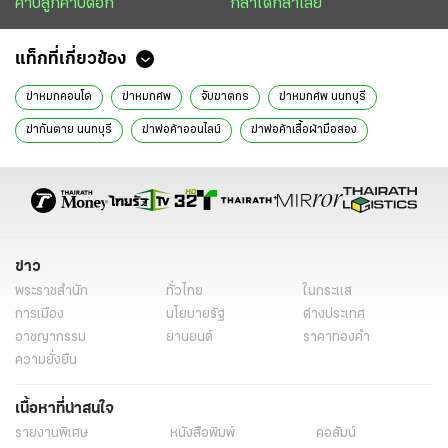
คาบลูกคาบดอก
กล้าได้กล้าเสีย
แท็กที่เกี่ยวข้อง
ฆ่าหมกคอนโด
ฆ่าหมกศพ
จับฆาตกร
ฆ่าหมกศพ นนทบุรี
ฆ่ากันตาย นนทบุรี
ฆ่าพ่อค้าออนไลน์
ฆ่าพ่อค้าเสื้อผ้ามือสอง
ฆาตกร2แว่น
ข่าวหน้า1
ข่าววันนี้
ข่าว
พระราชสำนัก
ทั่วไทย
ในกระแส
การเมือง
นโยบายรัฐ
ต่างประเทศ
อาชญากรรม
ยานยนต์
ราคาทองคำ
ความยั่งยืน
เนื้อหาที่น่าสนใจ
รายงานพิเศษ
หนังสือพิมพ์
คอลัมน์