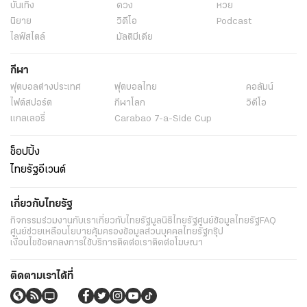
บันเทิง
ดวง
หวย
นิยาย
วิดีโอ
Podcast
ไลฟ์สไตล์
มัลติมีเดีย
กีฬา
ฟุตบอลต่่างประเทศ
ฟุตบอลไทย
คอลัมน์
ไฟต์สปอร์ต
กีฬาโลก
วิดีโอ
แกลเลอรี่
Carabao 7-a-Side Cup
ช็อปปิ้ง
ไทยรัฐอีเวนต์
เกี่ยวกับไทยรัฐ
กิจกรรม
ร่วมงานกับเรา
เกี่ยวกับไทยรัฐ
มูลนิธิไทยรัฐ
ศูนย์ข้อมูลไทยรัฐ
FAQ
ศูนย์ช่วยเหลือ
นโยบายคุ้มครองข้อมูลส่วนบุคคลไทยรัฐกรุ๊ป
เงื่อนไขข้อตกลงการใช้บริการ
ติดต่อเรา
ติดต่อโฆษณา
ติดตามเราได้ที่