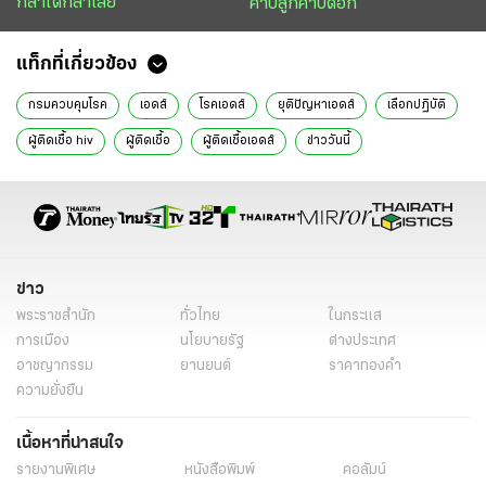
กล้าได้กล้าเสีย
คาบลูกคาบดอก
แท็กที่เกี่ยวข้อง
กรมควบคุมโรค
เอดส์
โรคเอดส์
ยุติปัญหาเอดส์
เลือกปฏิบัติ
ผู้ติดเชื้อ hiv
ผู้ติดเชื้อ
ผู้ติดเชื้อเอดส์
ข่าววันนี้
ข่าว
พระราชสำนัก
ทั่วไทย
ในกระแส
การเมือง
นโยบายรัฐ
ต่างประเทศ
อาชญากรรม
ยานยนต์
ราคาทองคำ
ความยั่งยืน
เนื้อหาที่น่าสนใจ
รายงานพิเศษ
หนังสือพิมพ์
คอลัมน์