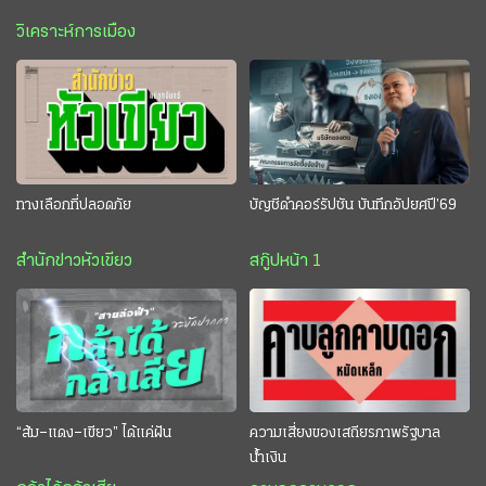
วิเคราะห์การเมือง
ทางเลือกที่ปลอดภัย
บัญชีดำคอร์รัปชัน บันทึกอัปยศปี’69
สำนักข่าวหัวเขียว
สกู๊ปหน้า 1
“ส้ม–แดง–เขียว” ได้แค่ฝัน
ความเสี่ยงของเสถียรภาพรัฐบาล
น้ำเงิน