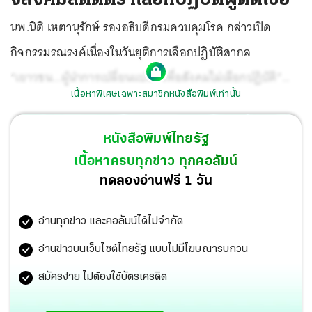
นพ.นิติ เหตานุรักษ์ รองอธิบดีกรมควบคุมโรค กล่าวเปิด
กิจกรรมรณรงค์เนื่องในวันยุติการเลือกปฏิบัติสากล
“เยาวชน...ผู้นำการเปลี่ยนแปลง เพื่อสังคมไม่เลือกปฏิบัติ”
เนื้อหาพิเศษเฉพาะสมาชิกหนังสือพิมพ์เท่านั้น
ตอนหนึ่งว่า ประเทศไทยมุ่งมั่นที่จะยุติปัญหาเอดส์โดยขับ
เคลื่อนยุทธศาสตร์แห่งชาติว่าด้วยการยุติปัญหาเอดส์ ปี พ.ศ.
หนังสือพิมพ์ไทยรัฐ
2560-2573 โดยลดการตีตราและเลือกปฏิบัติ ให้เหลือไม่เกิน
เนื้อหาครบทุกข่าว ทุกคอลัมน์
ร้อยละ 10 แต่จากผลสำรวจสถานการณ์เด็กและสตรี
ทดลองอ่านฟรี 1 วัน
ประเทศไทย ปี พ.ศ.2565 ยังพบว่าประชาชนมีทัศนคติในการ
อ่านทุกข่าว และคอลัมน์ได้ไม่จำกัด
เลือกปฏิบัติต่อผู้ติดเชื้อเอชไอวีถึงร้อยละ 27.9 พบว่า เยาวชน
ซึ่งเป็นผู้ติดเชื้อเอชไอวีอายุ 18-24 ปี มีการตีตราตนเองสูงถึง
อ่านข่าวบนเว็บไซต์ไทยรัฐ แบบไม่มีโฆษณารบกวน
ร้อยละ 49.3 ถูกละเมิดสิทธิร้อยละ 7.5 และถูกเลือกปฏิบัติใน
สมัครง่าย ไม่ต้องใช้บัตรเครดิต
ชุมชนร้อยละ 9.0