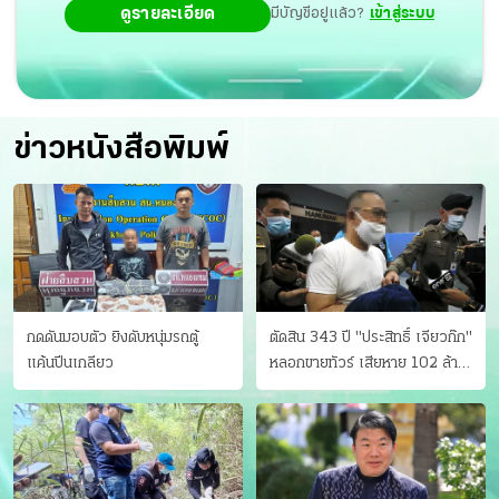
ดูรายละเอียด
มีบัญชีอยู่แล้ว?
เข้าสู่ระบบ
ข่าวหนังสือพิมพ์
กดดันมอบตัว ยิงดับหนุ่มรถตู้
ตัดสิน 343 ปี "ประสิทธิ์ เจียวก๊ก"
แค้นปีนเกลียว
หลอกขายทัวร์ เสียหาย 102 ล้าน
มีเหยื่อ 173 คน