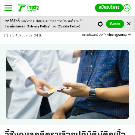
สมัครบริการ
เราใช้คุ้กกี้
เพื่อให้ทุกคนได้ประสบ
การณ์การใช้งานที่ดียิ่งขึ้น
+
ก
ก
-ก
รับทราบ
อ่านเพิ่มเติมคลิก
(Privacy Policy)
และ
(Cookie Policy)
2 มี.ค. 2567 09:04 น.
หนังสือพิมพ์
ทั่วไทย
ไทยรัฐฉบับพิมพ์
จี้สังคมลดตีตราเลือกปฏิบัติผู้ติดเชื้อ