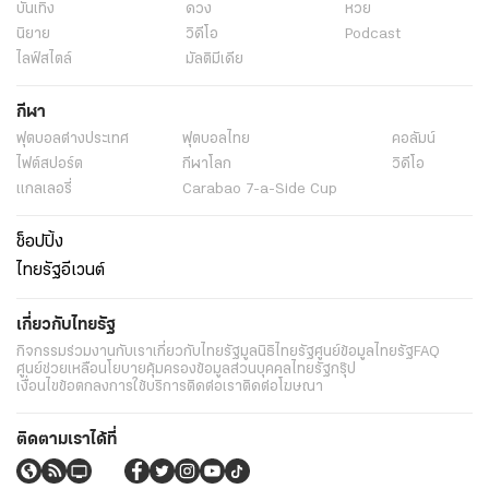
บันเทิง
ดวง
หวย
นิยาย
วิดีโอ
Podcast
ไลฟ์สไตล์
มัลติมีเดีย
กีฬา
ฟุตบอลต่่างประเทศ
ฟุตบอลไทย
คอลัมน์
ไฟต์สปอร์ต
กีฬาโลก
วิดีโอ
แกลเลอรี่
Carabao 7-a-Side Cup
ช็อปปิ้ง
ไทยรัฐอีเวนต์
เกี่ยวกับไทยรัฐ
กิจกรรม
ร่วมงานกับเรา
เกี่ยวกับไทยรัฐ
มูลนิธิไทยรัฐ
ศูนย์ข้อมูลไทยรัฐ
FAQ
ศูนย์ช่วยเหลือ
นโยบายคุ้มครองข้อมูลส่วนบุคคลไทยรัฐกรุ๊ป
เงื่อนไขข้อตกลงการใช้บริการ
ติดต่อเรา
ติดต่อโฆษณา
ติดตามเราได้ที่