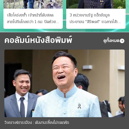
เสือโคร่งขย้ำ เจ้าหน้าที่ดับสลด
3 หน่วยงานรัฐ แฮ็กข้อมูล
ลากไปกินไกลกว่า 1 กม. ปิดห้วย
ประชาชน "สิริพงศ์" แฉลากไส้เอง
ขาแข้งชั่วคราว
"หนู" กอด "หนิม" สยบลือ
คอลัมน์หนังสือพิมพ์
ดูทั้งหมด
วิเคราะห์การเมือง : ต้นงานเลี้ยงไม่แตกหัก