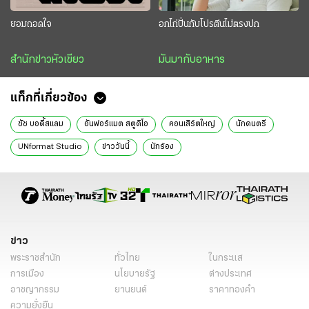
ยอมถอดใจ
อกไก่ปั่นกับโปรตีนไม่ตรงปก
สำนักข่าวหัวเขียว
มันมากับอาหาร
แท็กที่เกี่ยวข้อง
ชัช บอดี้สแลม
อันฟอร์แมต สตูดิโอ
คอนเสิร์ตใหญ่
นักดนตรี
UNformat Studio
ข่าววันนี้
นักร้อง
ข่าว
พระราชสำนัก
ทั่วไทย
ในกระแส
การเมือง
นโยบายรัฐ
ต่างประเทศ
อาชญากรรม
ยานยนต์
ราคาทองคำ
ความยั่งยืน