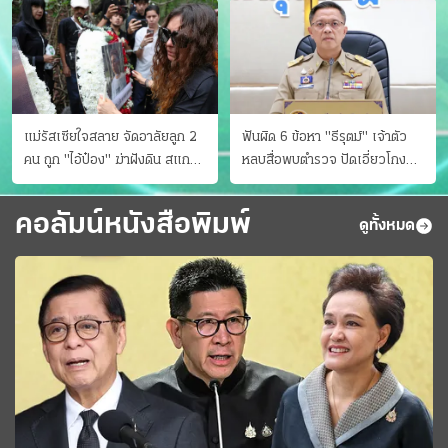
แม่รัสเซียใจสลาย จัดอาลัยลูก 2
ฟันผิด 6 ข้อหา "ธีรุตม์" เจ้าตัว
คน ถูก "ไอ้ป๋อง" ฆ่าฝังดิน สแกน
หลบสื่อพบตำรวจ ปัดเอี่ยวโกง
ไม่มีศพเพิ่ม
สอบท้องถิ่น จ่อบี้รํ่ารวยมากปกติ
คอลัมน์หนังสือพิมพ์
ดูทั้งหมด