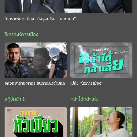
วิเคราะห์การเมือง : ถึงจุดเสริม "เดอะแบก"
วิเคราะห์การเมือง
จิตวิทยาอาชญากร สันดานดิบอำมหิต
ไม่ถึง “นักการเมือง”
สกู๊ปหน้า 1
กล้าได้กล้าเสีย