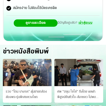
สมัครง่าย ไม่ต้องใช้บัตรเครดิต
ดูรายละเอียด
มีบัญชีอยู่แล้ว?
เข้าสู่ระบบ
ข่าวหนังสือพิมพ์
รวบ "โทน บางแค" ตุ๋นขายกล้อง
ศพ "ฮลุน โซโล่" ถึงไทย ผลผ่า
ส่องพระรุ่นพิเศษลวงโลก
พิสูจน์ยันหัวใจ-ล้มเหลว ไม่พบ
บาดแผล