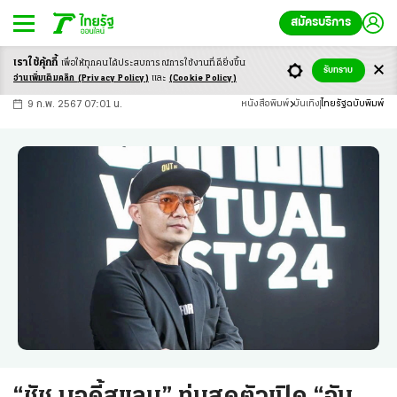
สมัครบริการ
เราใช้คุ้กกี้
เพื่อให้ทุกคนได้ประสบ
การณ์การใช้งานที่ดียิ่งขึ้น
+
ก
ก
-ก
รับทราบ
อ่านเพิ่มเติมคลิก
(Privacy Policy)
และ
(Cookie Policy)
9 ก.พ. 2567 07:01 น.
หนังสือพิมพ์
บันเทิง
ไทยรัฐฉบับพิมพ์
“ชัช บอดี้สแลม” ทุ่มสุดตัวเปิด “อัน