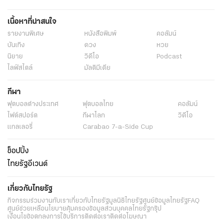
เนื้อหาที่น่าสนใจ
รายงานพิเศษ
หนังสือพิมพ์
คอลัมน์
บันเทิง
ดวง
หวย
นิยาย
วิดีโอ
Podcast
ไลฟ์สไตล์
มัลติมีเดีย
กีฬา
ฟุตบอลต่่างประเทศ
ฟุตบอลไทย
คอลัมน์
ไฟต์สปอร์ต
กีฬาโลก
วิดีโอ
แกลเลอรี่
Carabao 7-a-Side Cup
ช็อปปิ้ง
ไทยรัฐอีเวนต์
เกี่ยวกับไทยรัฐ
กิจกรรม
ร่วมงานกับเรา
เกี่ยวกับไทยรัฐ
มูลนิธิไทยรัฐ
ศูนย์ข้อมูลไทยรัฐ
FAQ
ศูนย์ช่วยเหลือ
นโยบายคุ้มครองข้อมูลส่วนบุคคลไทยรัฐกรุ๊ป
เงื่อนไขข้อตกลงการใช้บริการ
ติดต่อเรา
ติดต่อโฆษณา