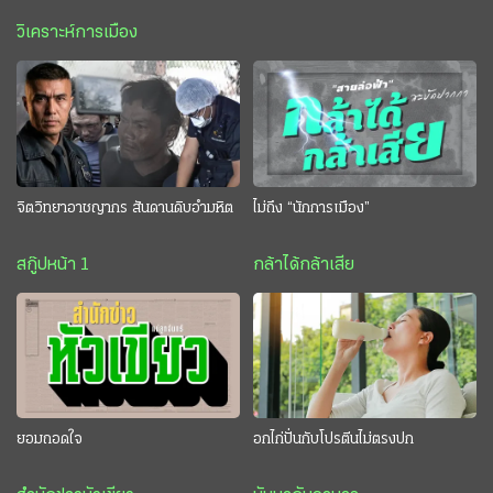
วิเคราะห์การเมือง
จิตวิทยาอาชญากร สันดานดิบอำมหิต
ไม่ถึง “นักการเมือง”
สกู๊ปหน้า 1
กล้าได้กล้าเสีย
ยอมถอดใจ
อกไก่ปั่นกับโปรตีนไม่ตรงปก