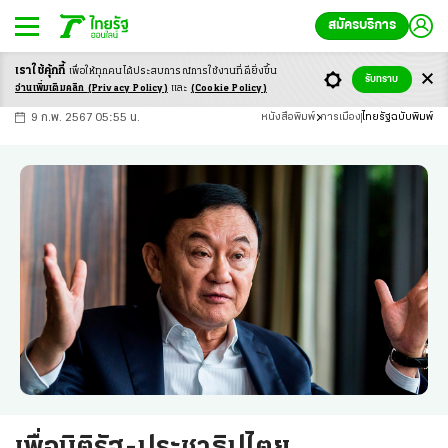
สมัครบริการ
เราใช้คุ้กกี้
เพื่อให้ทุกคนได้ประสบ
การณ์การใช้งานที่ดียิ่งขึ้น
+
ก
ก
-ก
รับทราบ
อ่านเพิ่มเติมคลิก
(Privacy Policy)
และ
(Cookie Policy)
9 ก.พ. 2567 05:55 น.
หนังสือพิมพ์
การเมือง
ไทยรัฐฉบับพิมพ์
เพื่อนิติรัฐ-ประชาธิปไตย