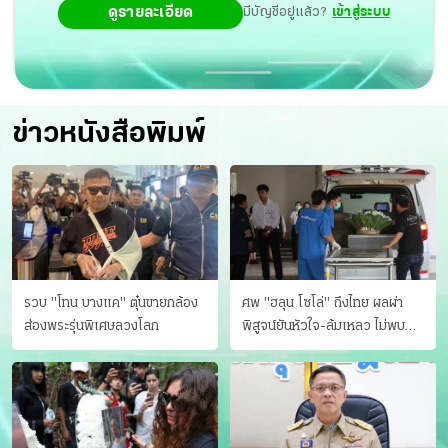
ดูรายละเอียด
มีบัญชีอยู่แล้ว?
เข้าสู่ระบบ
ข่าวหนังสือพิมพ์
รวบ "โทน บางแค" ตุ๋นขายกล้อง
ศพ "ฮลุน โซโล่" ถึงไทย ผลผ่า
ส่องพระรุ่นพิเศษลวงโลก
พิสูจน์ยันหัวใจ-ล้มเหลว ไม่พบ
บาดแผล