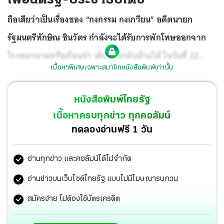
ถือเสียว่าเป็นเรื่องของ “กงกรรม กงเกวียน” อดีตนายก
รัฐมนตรีทักษิณ ชินวัตร กำลังจะได้รับการพักโทษออกจาก
โรงพยาบาลหรือเรือนจำ เดินทางกลับบ้านได้ ในวันที่ 22
เนื้อหาพิเศษเฉพาะสมาชิกหนังสือพิมพ์เท่านั้น
กุมภาพันธ์ แต่มี “กรรมเก่า” แทรกซ้อนขึ้นมา ขณะนี้อัยการ
สูงสุด กำลังพิจารณาจะฟ้องนายทักษิณในข้อหาทำผิด
หนังสือพิมพ์ไทยรัฐ
ป.อาญา ม.112 หรือไม่
เนื้อหาครบทุกข่าว ทุกคอลัมน์
ทดลองอ่านฟรี 1 วัน
อ่านทุกข่าว และคอลัมน์ได้ไม่จำกัด
อ่านข่าวบนเว็บไซต์ไทยรัฐ แบบไม่มีโฆษณารบกวน
สมัครง่าย ไม่ต้องใช้บัตรเครดิต