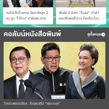
แม่รัสเซียใจสลาย จัดอาลัยลูก 2
ฟันผิด 6 ข้อหา "ธีรุตม์" เจ้าตัว
คน ถูก "ไอ้ป๋อง" ฆ่าฝังดิน สแกน
หลบสื่อพบตำรวจ ปัดเอี่ยวโกง
ไม่มีศพเพิ่ม
สอบท้องถิ่น จ่อบี้รํ่ารวยมากปกติ
คอลัมน์หนังสือพิมพ์
ดูทั้งหมด
วิเคราะห์การเมือง : ถึงจุดเสริม "เดอะแบก"