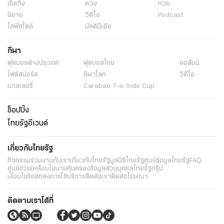
บันเทิง
ดวง
หวย
นิยาย
วิดีโอ
Podcast
ไลฟ์สไตล์
มัลติมีเดีย
กีฬา
ฟุตบอลต่่างประเทศ
ฟุตบอลไทย
คอลัมน์
ไฟต์สปอร์ต
กีฬาโลก
วิดีโอ
แกลเลอรี่
Carabao 7-a-Side Cup
ช็อปปิ้ง
ไทยรัฐอีเวนต์
เกี่ยวกับไทยรัฐ
กิจกรรม
ร่วมงานกับเรา
เกี่ยวกับไทยรัฐ
มูลนิธิไทยรัฐ
ศูนย์ข้อมูลไทยรัฐ
FAQ
ศูนย์ช่วยเหลือ
นโยบายคุ้มครองข้อมูลส่วนบุคคลไทยรัฐกรุ๊ป
เงื่อนไขข้อตกลงการใช้บริการ
ติดต่อเรา
ติดต่อโฆษณา
ติดตามเราได้ที่