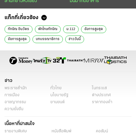
สำนักข่าวหัวเขียว
มันมากับอาหาร
แท็กที่เกี่ยวข้อง
ทักษิณ ชินวัตร
พักโทษทักษิณ
ม.112
อังการสูงสุด
อัยการสูงสุด
บทบรรณาธิการ
ข่าววันนี้
ข่าว
พระราชสำนัก
ทั่วไทย
ในกระแส
การเมือง
นโยบายรัฐ
ต่างประเทศ
อาชญากรรม
ยานยนต์
ราคาทองคำ
ความยั่งยืน
เนื้อหาที่น่าสนใจ
รายงานพิเศษ
หนังสือพิมพ์
คอลัมน์