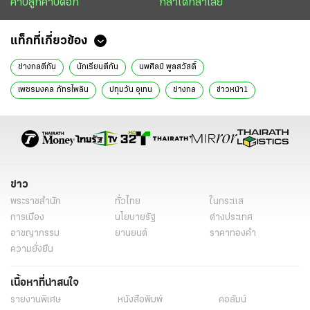
คาบลูกคาบดอก
กล้าได้กล้าเสีย
แท็กที่เกี่ยวข้อง
ช่างกลตีกัน
นักเรียนตีกัน
นพศิลป์ พูลสวัสดิ์
เพชรมงคล ภัทรไพลิน
ปทุมวัน อุเทน
ช่างกล
ข่าวหน้า1
ข่าววันนี้
ข่าวทั่วไป
ข่าว
พระราชสำนัก
ทั่วไทย
ในกระแส
การเมือง
นโยบายรัฐ
ต่างประเทศ
อาชญากรรม
ยานยนต์
ราคาทองคำ
ความยั่งยืน
เนื้อหาที่น่าสนใจ
รายงานพิเศษ
หนังสือพิมพ์
คอลัมน์