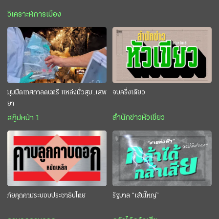
วิเคราะห์การเมือง
มุมมืดเทศกาลดนตรี แหล่งมั่วสุม..เสพ
จบครึ่งเดียว
ยา
สำนักข่าวหัวเขียว
สกู๊ปหน้า 1
ภัยคุกคามระบอบประชาธิปไตย
รัฐบาล “เส้นใหญ่”