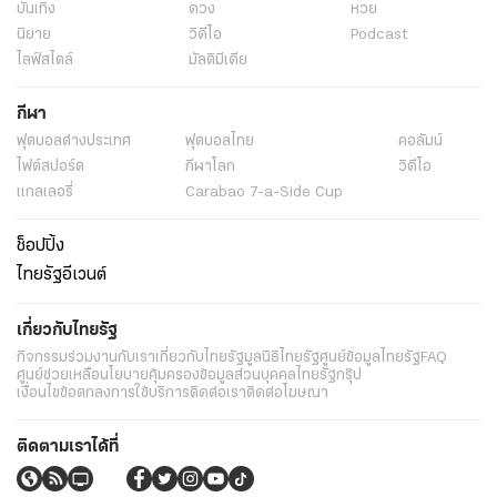
บันเทิง
ดวง
หวย
นิยาย
วิดีโอ
Podcast
ไลฟ์สไตล์
มัลติมีเดีย
กีฬา
ฟุตบอลต่่างประเทศ
ฟุตบอลไทย
คอลัมน์
ไฟต์สปอร์ต
กีฬาโลก
วิดีโอ
แกลเลอรี่
Carabao 7-a-Side Cup
ช็อปปิ้ง
ไทยรัฐอีเวนต์
เกี่ยวกับไทยรัฐ
กิจกรรม
ร่วมงานกับเรา
เกี่ยวกับไทยรัฐ
มูลนิธิไทยรัฐ
ศูนย์ข้อมูลไทยรัฐ
FAQ
ศูนย์ช่วยเหลือ
นโยบายคุ้มครองข้อมูลส่วนบุคคลไทยรัฐกรุ๊ป
เงื่อนไขข้อตกลงการใช้บริการ
ติดต่อเรา
ติดต่อโฆษณา
ติดตามเราได้ที่