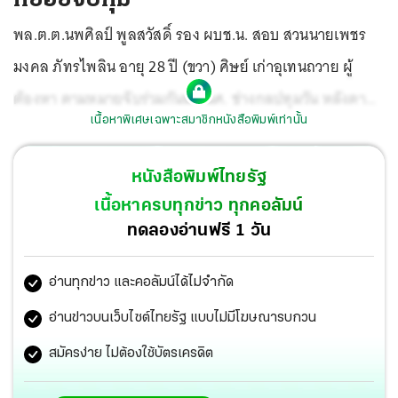
พล.ต.ต.นพศิลป์ พูลสวัสดิ์ รอง ผบช.น. สอบ สวนนายเพชร
มงคล ภัทรไพลิน อายุ 28 ปี (ขวา) ศิษย์ เก่าอุเทนถวาย ผู้
ต้องหา ตามหมายจับร่วมกันฆ่า นศ. ช่างกลปทุมวัน หลังตาม
เนื้อหาพิเศษเฉพาะสมาชิกหนังสือพิมพ์เท่านั้น
ลากคอมาได้ รับอยู่ในที่เกิดเหตุเป็นคนปีนขึ้นไปเหยียบดอกบัว
ที่รั้วสถาบัน เทคโนโลยีปทุมวัน และชูนิ้ว กลางถ่ายรูป อ้างทำ
หนังสือพิมพ์ไทยรัฐ
ไปเพราะ คึกคะนอง อยากขอโทษพ่อแม่ครอบครัวเหยื่อ.
เนื้อหาครบทุกข่าว ทุกคอลัมน์
ทดลองอ่านฟรี 1 วัน
อ่านทุกข่าว และคอลัมน์ได้ไม่จำกัด
อ่านข่าวบนเว็บไซต์ไทยรัฐ แบบไม่มีโฆษณารบกวน
สมัครง่าย ไม่ต้องใช้บัตรเครดิต