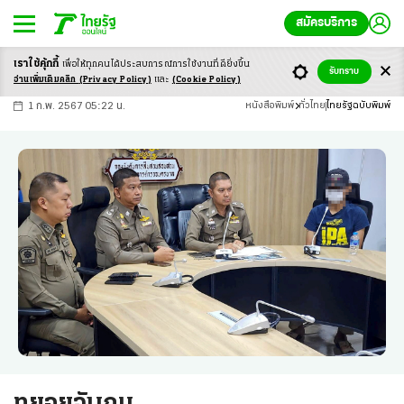
สมัครบริการ
เราใช้คุ้กกี้
เพื่อให้ทุกคนได้ประสบ
การณ์การใช้งานที่ดียิ่งขึ้น
+
ก
ก
-ก
รับทราบ
อ่านเพิ่มเติมคลิก
(Privacy Policy)
และ
(Cookie Policy)
1 ก.พ. 2567 05:22 น.
หนังสือพิมพ์
ทั่วไทย
ไทยรัฐฉบับพิมพ์
ทยอยจับกุม