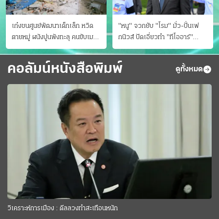
เก๋งชนศูนย์พัฒนาเด็กเล็ก หวิด
"หนู" จวกยับ "โรม" มั่ว-ปั่นเฟ
ตายหมู่ ผนังปูนพังทะลุ คนขับเมา
กนิวส์ ปัดเอี่ยวทํา "ทีโออาร์"
ยา
ต้นทางโกงสอบฉาว
คอลัมน์หนังสือพิมพ์
ดูทั้งหมด
วิเคราะห์การเมือง : ดีลลวงทำสะเทือนหนัก