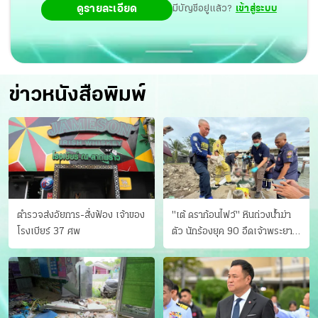
ดูรายละเอียด
มีบัญชีอยู่แล้ว?
เข้าสู่ระบบ
ข่าวหนังสือพิมพ์
ตำรวจส่งอัยการ-สั่งฟ้อง เจ้าของ
"เต้ ดราก้อนไฟว์" หินถ่วงน้ำฆ่า
โรงเบียร์ 37 ศพ
ตัว นักร้องยุค 90 อืดเจ้าพระยา
แฟนหาตัววุ่น เครียดธุรกิจ!