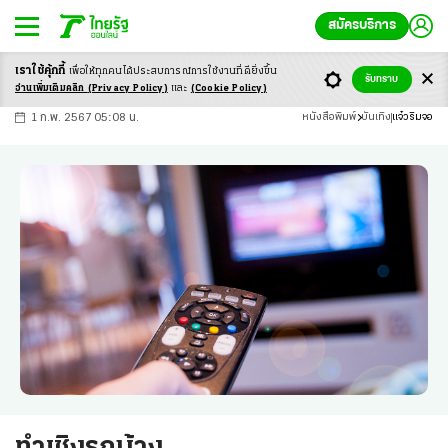
สมัครบริการ
เราใช้คุ้กกี้
เพื่อให้ทุกคนได้ประสบ
การณ์การใช้งานที่ดียิ่งขึ้น
+
ก
ก
-ก
รับทราบ
อ่านเพิ่มเติมคลิก
(Privacy Policy)
และ
(Cookie Policy)
1 ก.พ. 2567 05:08 น.
หนังสือพิมพ์
บันเทิง
แจ๋วริมจอ
ทำเชิงรุกบ้าง