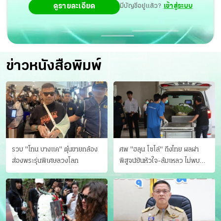
ดูรายละเอียด
มีบัญชีอยู่แล้ว?
เข้าสู่ระบบ
ข่าวหนังสือพิมพ์
รวบ "โทน บางแค" ตุ๋นขายกล้อง
ศพ "ฮลุน โซโล่" ถึงไทย ผลผ่า
ส่องพระรุ่นพิเศษลวงโลก
พิสูจน์ยันหัวใจ-ล้มเหลว ไม่พบ
บาดแผล