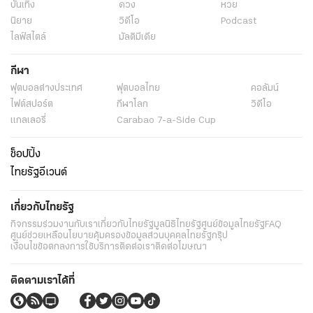
บันเทิง
ดวง
หวย
นิยาย
วิดีโอ
Podcast
ไลฟ์สไตล์
มัลติมีเดีย
กีฬา
ฟุตบอลต่่างประเทศ
ฟุตบอลไทย
คอลัมน์
ไฟต์สปอร์ต
กีฬาโลก
วิดีโอ
แกลเลอรี่
Carabao 7-a-Side Cup
ช็อปปิ้ง
ไทยรัฐอีเวนต์
เกี่ยวกับไทยรัฐ
กิจกรรม
ร่วมงานกับเรา
เกี่ยวกับไทยรัฐ
มูลนิธิไทยรัฐ
ศูนย์ข้อมูลไทยรัฐ
FAQ
ศูนย์ช่วยเหลือ
นโยบายคุ้มครองข้อมูลส่วนบุคคลไทยรัฐกรุ๊ป
เงื่อนไขข้อตกลงการใช้บริการ
ติดต่อเรา
ติดต่อโฆษณา
ติดตามเราได้ที่