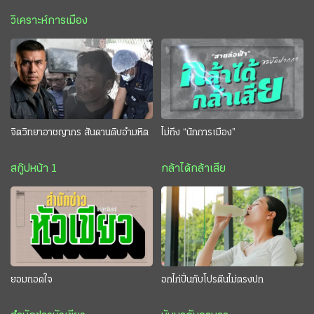
วิเคราะห์การเมือง
จิตวิทยาอาชญากร สันดานดิบอำมหิต
ไม่ถึง “นักการเมือง”
สกู๊ปหน้า 1
กล้าได้กล้าเสีย
ยอมถอดใจ
อกไก่ปั่นกับโปรตีนไม่ตรงปก