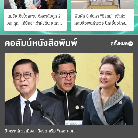
แม่รัสเซียใจสลาย จัดอาลัยลูก 2
ฟันผิด 6 ข้อหา "ธีรุตม์" เจ้าตัว
คน ถูก "ไอ้ป๋อง" ฆ่าฝังดิน สแกน
หลบสื่อพบตำรวจ ปัดเอี่ยวโกง
ไม่มีศพเพิ่ม
สอบท้องถิ่น จ่อบี้รํ่ารวยมากปกติ
คอลัมน์หนังสือพิมพ์
ดูทั้งหมด
วิเคราะห์การเมือง : ถึงจุดเสริม "เดอะแบก"