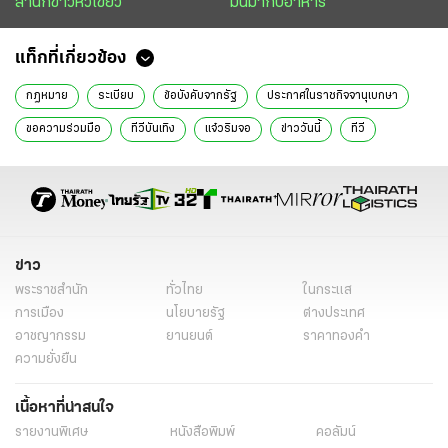
สำนักข่าวหัวเขียว
มันมากับอาหาร
แท็กที่เกี่ยวข้อง
กฎหมาย
ระเบียบ
ข้อบังคับจากรัฐ
ประกาศในราชกิจจานุเบกษา
ขอความร่วมมือ
ทีวีบันเทิง
แจ๋วริมจอ
ข่าววันนี้
ทีวี
ข่าว
พระราชสำนัก
ทั่วไทย
ในกระแส
การเมือง
นโยบายรัฐ
ต่างประเทศ
อาชญากรรม
ยานยนต์
ราคาทองคำ
ความยั่งยืน
เนื้อหาที่น่าสนใจ
รายงานพิเศษ
หนังสือพิมพ์
คอลัมน์