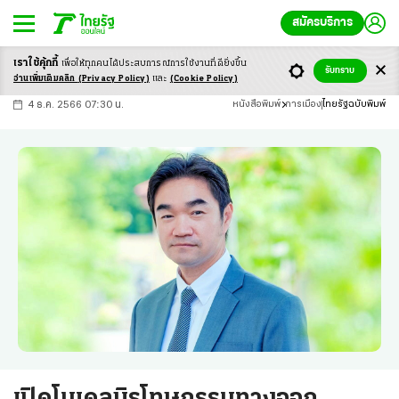
สมัครบริการ
เราใช้คุ้กกี้
เพื่อให้ทุกคนได้ประสบ
การณ์การใช้งานที่ดียิ่งขึ้น
+
ก
ก
-ก
รับทราบ
อ่านเพิ่มเติมคลิก
(Privacy Policy)
และ
(Cookie Policy)
4 ธ.ค. 2566 07:30 น.
หนังสือพิมพ์
การเมือง
ไทยรัฐฉบับพิมพ์
เปิดโมเดลนิรโทษกรรมทางออก