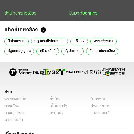
สำนักข่าวหัวเขียว
มันมากับอาหาร
แท็กที่เกี่ยวข้อง
นิรโทษกรรม
กฎหมายนิรโทษกรรม
คดี 112
พรรคก้าวไกล
รัฐธรรมนูญ 60
ภูมิ มูลศิลป์
รัฐประหาร
วิเคราะห์การเมือง
ทีมการเมือง
ข่าววันนี้
ข่าว
พระราชสำนัก
ทั่วไทย
ในกระแส
การเมือง
นโยบายรัฐ
ต่างประเทศ
อาชญากรรม
ยานยนต์
ราคาทองคำ
ความยั่งยืน