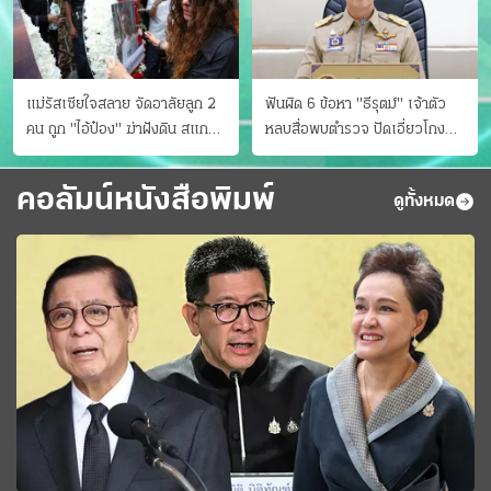
แม่รัสเซียใจสลาย จัดอาลัยลูก 2
ฟันผิด 6 ข้อหา "ธีรุตม์" เจ้าตัว
คน ถูก "ไอ้ป๋อง" ฆ่าฝังดิน สแกน
หลบสื่อพบตำรวจ ปัดเอี่ยวโกง
ไม่มีศพเพิ่ม
สอบท้องถิ่น จ่อบี้รํ่ารวยมากปกติ
คอลัมน์หนังสือพิมพ์
ดูทั้งหมด