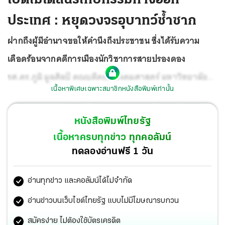
ประเทศ : หยุดวงจรอุบาทว์ซ้ำซาก
ฝากถึงผู้มีอำนาจขอให้คำนึงถึงประชาชน ซึ่งได้รับความ
เดือดร้อนจากคดีการเมืองนักวิชาการสายปรองดอง
รศ.ดร.ภูมิ มูลศิลป์ คณบดีคณะสังคมศาสตร์ มหาวิทยาลัย
เนื้อหาพิเศษเฉพาะสมาชิกหนังสือพิมพ์เท่านั้น
ศรีนครินทรวิโรฒ ส่งสัญญาณถึงรัฐบาลเดินหน้านิรโทษกรรม
หนังสือพิมพ์ไทยรัฐ
เนื้อหาครบทุกข่าว ทุกคอลัมน์
ทดลองอ่านฟรี 1 วัน
อ่านทุกข่าว และคอลัมน์ได้ไม่จำกัด
อ่านข่าวบนเว็บไซต์ไทยรัฐ แบบไม่มีโฆษณารบกวน
สมัครง่าย ไม่ต้องใช้บัตรเครดิต