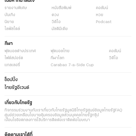
เนื้อหาที่น่าสนใจ
รายงานพิเศษ
หนังสือพิมพ์
คอลัมน์
บันเทิง
ดวง
หวย
นิยาย
วิดีโอ
Podcast
ไลฟ์สไตล์
มัลติมีเดีย
กีฬา
ฟุตบอลต่่างประเทศ
ฟุตบอลไทย
คอลัมน์
ไฟต์สปอร์ต
กีฬาโลก
วิดีโอ
แกลเลอรี่
Carabao 7-a-Side Cup
ช็อปปิ้ง
ไทยรัฐอีเวนต์
เกี่ยวกับไทยรัฐ
กิจกรรม
ร่วมงานกับเรา
เกี่ยวกับไทยรัฐ
มูลนิธิไทยรัฐ
ศูนย์ข้อมูลไทยรัฐ
FAQ
ศูนย์ช่วยเหลือ
นโยบายคุ้มครองข้อมูลส่วนบุคคลไทยรัฐกรุ๊ป
เงื่อนไขข้อตกลงการใช้บริการ
ติดต่อเรา
ติดต่อโฆษณา
ติดตามเราได้ที่