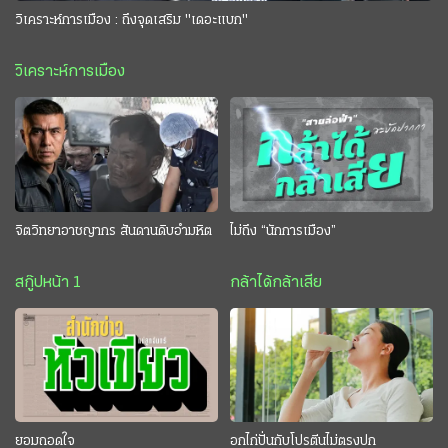
วิเคราะห์การเมือง : ถึงจุดเสริม "เดอะแบก"
วิเคราะห์การเมือง
จิตวิทยาอาชญากร สันดานดิบอำมหิต
ไม่ถึง “นักการเมือง”
สกู๊ปหน้า 1
กล้าได้กล้าเสีย
ยอมถอดใจ
อกไก่ปั่นกับโปรตีนไม่ตรงปก