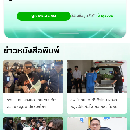
ดูรายละเอียด
มีบัญชีอยู่แล้ว?
เข้าสู่ระบบ
ข่าวหนังสือพิมพ์
รวบ "โทน บางแค" ตุ๋นขายกล้อง
ศพ "ฮลุน โซโล่" ถึงไทย ผลผ่า
ส่องพระรุ่นพิเศษลวงโลก
พิสูจน์ยันหัวใจ-ล้มเหลว ไม่พบ
บาดแผล