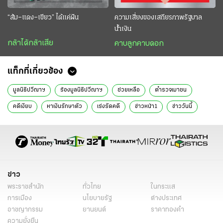
“ส้ม–แดง–เขียว” ได้แค่ฝัน
ความเสี่ยงของเสถียรภาพรัฐบาล
น้ำเงิน
กล้าได้กล้าเสีย
คาบลูกคาบดอก
แท็กที่เกี่ยวข้อง
มูลนิธิปวีณาฯ
ร้องมูลนิธิปวีณาฯ
ช่วยเหลือ
ตำรวจเมาชน
คดีเงียบ
หาเงินรักษาตัว
เร่งรัดคดี
ข่าวหน้า1
ข่าววันนี้
ข่าวทั่วไป
ข่าว
พระราชสำนัก
ทั่วไทย
ในกระแส
การเมือง
นโยบายรัฐ
ต่างประเทศ
อาชญากรรม
ยานยนต์
ราคาทองคำ
ความยั่งยืน