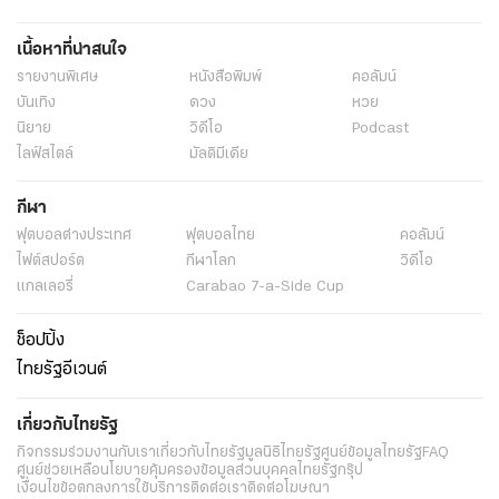
เนื้อหาที่น่าสนใจ
รายงานพิเศษ
หนังสือพิมพ์
คอลัมน์
บันเทิง
ดวง
หวย
นิยาย
วิดีโอ
Podcast
ไลฟ์สไตล์
มัลติมีเดีย
กีฬา
ฟุตบอลต่่างประเทศ
ฟุตบอลไทย
คอลัมน์
ไฟต์สปอร์ต
กีฬาโลก
วิดีโอ
แกลเลอรี่
Carabao 7-a-Side Cup
ช็อปปิ้ง
ไทยรัฐอีเวนต์
เกี่ยวกับไทยรัฐ
กิจกรรม
ร่วมงานกับเรา
เกี่ยวกับไทยรัฐ
มูลนิธิไทยรัฐ
ศูนย์ข้อมูลไทยรัฐ
FAQ
ศูนย์ช่วยเหลือ
นโยบายคุ้มครองข้อมูลส่วนบุคคลไทยรัฐกรุ๊ป
เงื่อนไขข้อตกลงการใช้บริการ
ติดต่อเรา
ติดต่อโฆษณา