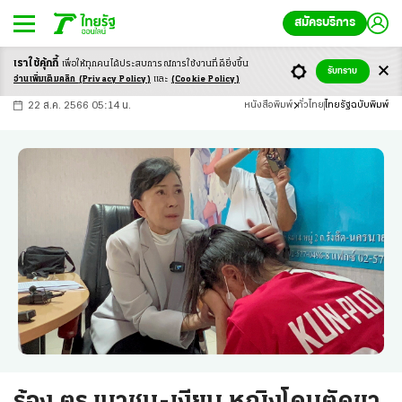
สมัครบริการ
เราใช้คุ้กกี้
เพื่อให้ทุกคนได้ประสบ
การณ์การใช้งานที่ดียิ่งขึ้น
+
ก
ก
-ก
รับทราบ
อ่านเพิ่มเติมคลิก
(Privacy Policy)
และ
(Cookie Policy)
22 ส.ค. 2566 05:14 น.
หนังสือพิมพ์
ทั่วไทย
ไทยรัฐฉบับพิมพ์
ร้อง ตร.เมาชน-เงียบ หญิงโดนตัดขา