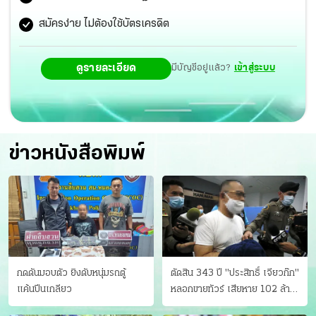
สมัครง่าย ไม่ต้องใช้บัตรเครดิต
ดูรายละเอียด
มีบัญชีอยู่แล้ว?
เข้าสู่ระบบ
ข่าวหนังสือพิมพ์
กดดันมอบตัว ยิงดับหนุ่มรถตู้
ตัดสิน 343 ปี "ประสิทธิ์ เจียวก๊ก"
แค้นปีนเกลียว
หลอกขายทัวร์ เสียหาย 102 ล้าน
มีเหยื่อ 173 คน