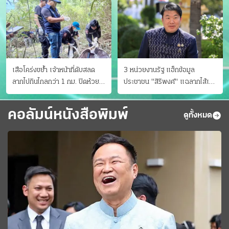
เสือโคร่งขย้ำ เจ้าหน้าที่ดับสลด
3 หน่วยงานรัฐ แฮ็กข้อมูล
ลากไปกินไกลกว่า 1 กม. ปิดห้วย
ประชาชน "สิริพงศ์" แฉลากไส้เอง
ขาแข้งชั่วคราว
"หนู" กอด "หนิม" สยบลือ
คอลัมน์หนังสือพิมพ์
ดูทั้งหมด