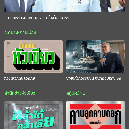
วิเคราะห์การเมือง : ต้นงานเลี้ยงไม่แตกหัก
วิเคราะห์การเมือง
ทางเลือกที่ปลอดภัย
บัญชีดำคอร์รัปชัน บันทึกอัปยศปี’69
สำนักข่าวหัวเขียว
สกู๊ปหน้า 1