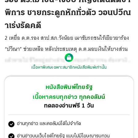
พิการ ชายกระดูกหักทั่วตัว วอนปวีณ
าเร่งรัดคดี
2 เหยื่อ ด.ต.รอง สวป.สภ.วังน้อย เมาขับรถชนไร้เยียวยาร้อง
“ปวีณา” ช่วยเหลือ หลังประสบเหตุ ด.ต.มอบเงินให้บางส่วน
แล้วหายไป ชีวิตอยู่อย่างลำบากครอบครัวยากจน ต้องหาเงิน
เนื้อหาพิเศษเฉพาะสมาชิกหนังสือพิมพ์เท่านั้น
รักษาตัวอย่างต่อเนื่อง วอนเร่งรัดคดีเพื่อช่วยเหลือ ขณะที่
“ปวีณา” เผยประสานหน่วยงานที่เกี่ยวข้องช่วยเงินเยียวยา
หนังสือพิมพ์ไทยรัฐ
พร้อมเร่งรัดคดีให้ความเป็นธรรมกับผู้ประสบเหตุ
เนื้อหาครบทุกข่าว ทุกคอลัมน์
ทดลองอ่านฟรี 1 วัน
อ่านทุกข่าว และคอลัมน์ได้ไม่จำกัด
อ่านข่าวบนเว็บไซต์ไทยรัฐ แบบไม่มีโฆษณารบกวน