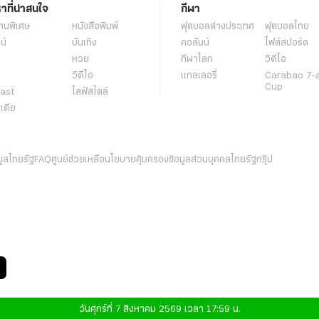
หาที่น่าสนใจ
กีฬา
านพิเศษ
หนังสือพิมพ์
ฟุตบอลต่่างประเทศ
ฟุตบอลไทย
น์
บันเทิง
คอลัมน์
ไฟต์สปอร์ต
หวย
กีฬาโลก
วิดีโอ
วิดีโอ
แกลเลอรี่
Carabao 7-
Cup
ast
ไลฟ์สไตล์
ีเดีย
มูลไทยรัฐ
FAQ
ศูนย์ช่วยเหลือ
นโยบายคุ้มครองข้อมูลส่วนบุคคลไทยรัฐกรุ๊ป
วันศุกร์ที่ 7 สิงหาคม 2569 เวลา 17:59 น.