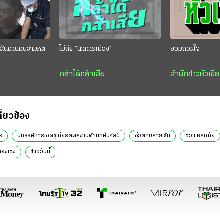
สันดานดิบอำมหิต
ไม่ถึง “นักการเมือง”
ยอมถอดใจ
กล้าได้กล้าเสีย
สำนักข่าวหัวเขีย
กี่ยวข้อง
ร
นิทรรศการเชิดชูเกียรติผลงานด้านทัศนศิลป์
ชีวิตกับลายเส้น
ชวน หลีกภัย
ลองเชิง
ข่าววันนี้