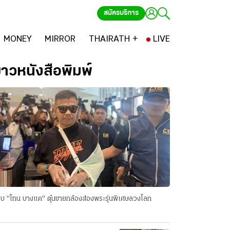
สมัครบริการ
MONEY
MIRROR
THAIRATH +
LIVE
่าวหนังสือพิมพ์
บ "โทน บางแค" ตุ๋นขายกล้องส่องพระรุ่นพิเศษลวงโลก