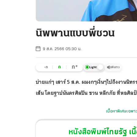
นิพพานแบบพี่ชวน
9 ส.ค. 2566 05:30 น.
+
ก
ก
-ก
ฟังข่าว
Light
บ่ายแก่ๆ เสาร์ 5 ส.ค. ผมงกๆเงิ่นๆไปถึงงานนิท
เส้น โดยฐาปนันดรศิลปิน ชวน หลีกภัย ที่หอศิลป์
เนื้อหาพิเศษเฉพาะ
หนังสือพิมพ์ไทยรัฐ
เนื