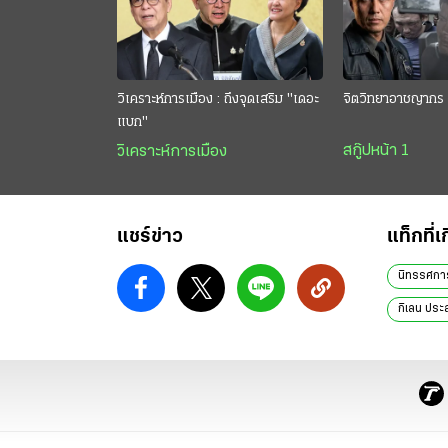
วิเคราะห์การเมือง : ถึงจุดเสริม "เดอะ
จิตวิทยาอาชญากร 
แบก"
สกู๊ปหน้า 1
วิเคราะห์การเมือง
แชร์ข่าว
แท็กที่เ
นิทรรศกา
กิเลน ประ