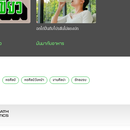
อกไก่ปั่นกับโปรตีนไม่ตรงปก
ว
มันมากับอาหาร
หอศิลป์
หอศิลป์วังหน้า
งานศิลปะ
ชักธงรบ