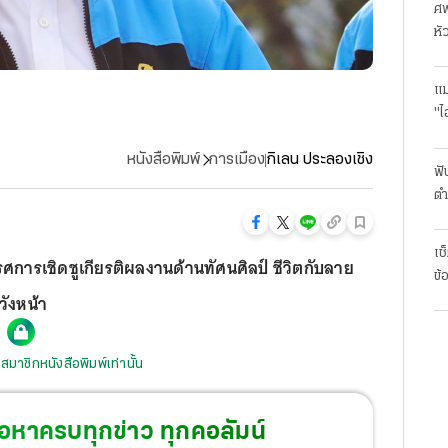
ศพ
หั
แม
"ไ
หนังสือพิมพ์
การเมือง
กิเลน ประลองเชิง
ฟั
ตำ
มา
เช
รรศการเชิดชูเกียรติผลงานด้านทัศนศิลป์ ชีวิตกับลาย
ข้
วังหน้า
สมาชิกหนังสือพิมพ์เท่านั้น
้อหาครบทุกข่าว ทุกคอลัมน์