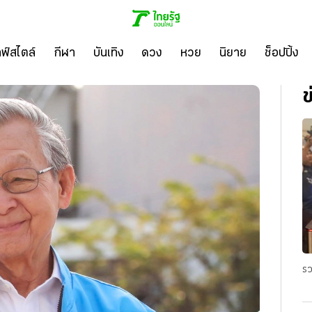
ลฟ์สไตล์
กีฬา
บันเทิง
ดวง
หวย
นิยาย
ช็อปปิ้ง
ข
รว