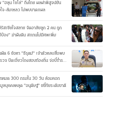
 "ฮลุน โซโล่" ถึงไทย ผลผ่าพิสูจน์ยัน
วใจ-ล้มเหลว ไม่พบบาดแผล
่รัสเซียใจสลาย จัดอาลัยลูก 2 คน ถูก
อ้ป๋อง" ฆ่าฝังดิน สแกนไม่มีศพเพิ่ม
นผิด 6 ข้อหา "ธีรุตม์" เจ้าตัวหลบสื่อพบ
รวจ ปัดเอี่ยวโกงสอบท้องถิ่น จ่อบี้รํ่ารวย
กปกติ
็กหมด 300 กรมใน 30 วัน ล้อมคอก
อมูลบุคคลหลุด "อนุดิษฐ์" ขยี้ภัยระดับชาติ