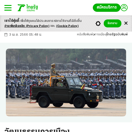
สมัครบริการ
เราใช้คุ้กกี้
เพื่อให้ทุกคนได้ประสบ
การณ์การใช้งานที่ดียิ่งขึ้น
+
ก
ก
-ก
รับทราบ
อ่านเพิ่มเติมคลิก
(Privacy Policy)
และ
(Cookie Policy)
3 เม.ย. 2566 05:48 น.
หนังสือพิมพ์
การเมือง
ไทยรัฐฉบับพิมพ์
วัฒนธรรมการเมือง