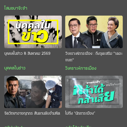
โสมชบาจ๊ะจ๋า
บุคคลในข่าว 8 สิงหาคม 2569
วิเคราะห์การเมือง : ถึงจุดเสริม "เดอะ
แบก"
บุคคลในข่าว
วิเคราะห์การเมือง
จิตวิทยาอาชญากร สันดานดิบอำมหิต
ไม่ถึง “นักการเมือง”