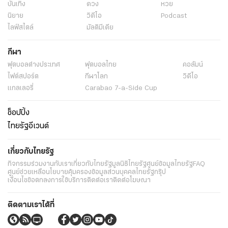
บันเทิง
ดวง
หวย
นิยาย
วิดีโอ
Podcast
ไลฟ์สไตล์
มัลติมีเดีย
กีฬา
ฟุตบอลต่่างประเทศ
ฟุตบอลไทย
คอลัมน์
ไฟต์สปอร์ต
กีฬาโลก
วิดีโอ
แกลเลอรี่
Carabao 7-a-Side Cup
ช็อปปิ้ง
ไทยรัฐอีเวนต์
เกี่ยวกับไทยรัฐ
กิจกรรม
ร่วมงานกับเรา
เกี่ยวกับไทยรัฐ
มูลนิธิไทยรัฐ
ศูนย์ข้อมูลไทยรัฐ
FAQ
ศูนย์ช่วยเหลือ
นโยบายคุ้มครองข้อมูลส่วนบุคคลไทยรัฐกรุ๊ป
เงื่อนไขข้อตกลงการใช้บริการ
ติดต่อเรา
ติดต่อโฆษณา
ติดตามเราได้ที่