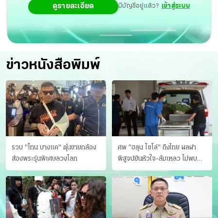
ดูรายละเอียด
มีบัญชีอยู่แล้ว?
เข้าสู่ระบบ
ข่าวหนังสือพิมพ์
รวบ "โทน บางแค" ตุ๋นขายกล้อง
ศพ "ฮลุน โซโล่" ถึงไทย ผลผ่า
ส่องพระรุ่นพิเศษลวงโลก
พิสูจน์ยันหัวใจ-ล้มเหลว ไม่พบ
บาดแผล