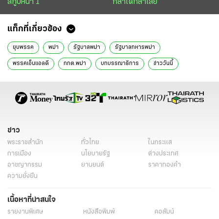
สกู๊ปหน้า 1
กล้าได้กล้าเสีย
แท็กที่เกี่ยวข้อง
ยุบพรรค
พม่า
รัฐบาลพม่า
รัฐบาลทหารพม่า
พรรคเอ็นแอลดี
กกต.พม่า
บทบรรณาธิการ
ข่าววันนี้
ข่าว
พระราชสำนัก
ทั่วไทย
ในกระแส
การเมือง
นโยบายรัฐ
ต่างประเทศ
อาชญากรรม
ยานยนต์
ราคาทองคำ
ความยั่งยืน
เนื้อหาที่น่าสนใจ
รายงานพิเศษ
หนังสือพิมพ์
คอลัมน์