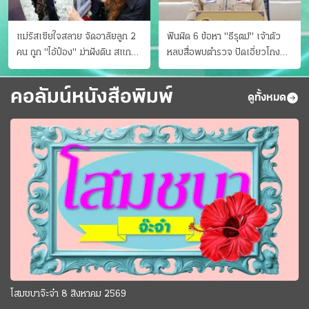
แม่รัสเซียใจสลาย จัดอาลัยลูก 2
ฟันผิด 6 ข้อหา "ธีรุตม์" เจ้าตัว
คน ถูก "ไอ้ป๋อง" ฆ่าฝังดิน สแกน
หลบสื่อพบตำรวจ ปัดเอี่ยวโกง
ไม่มีศพเพิ่ม
สอบท้องถิ่น จ่อบี้รํ่ารวยมากปกติ
คอลัมน์หนังสือพิมพ์
ดูทั้งหมด
โสมชบาจ๊ะจ๋า 8 สิงหาคม 2569