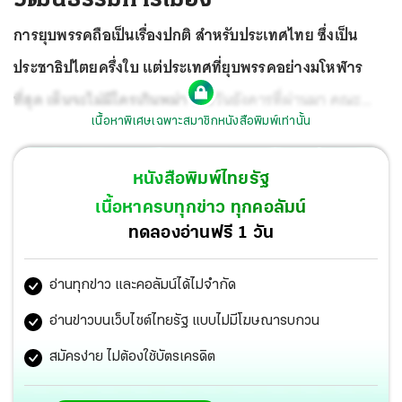
การยุบพรรคถือเป็นเรื่องปกติ สำหรับประเทศไทย ซึ่งเป็น
ประชาธิปไตยครึ่งใบ แต่ประเทศที่ยุบพรรคอย่างมโหฬาร
ที่สุด เห็นจะไม่มีใครเกินพม่า
เมื่อวันอังคารที่ผ่านมา คณะ
เนื้อหาพิเศษเฉพาะสมาชิกหนังสือพิมพ์เท่านั้น
กรรมการการเลือกตั้ง (กกต.) พม่า ซึ่งมาจากการแต่งตั้งของ
รัฐบาลเผด็จการเต็มใบ ประกาศยุบพรรคการเมืองวันเดียว 40
หนังสือพิมพ์ไทยรัฐ
พรรค
เนื้อหาครบทุกข่าว ทุกคอลัมน์
ทดลองอ่านฟรี 1 วัน
อ่านทุกข่าว และคอลัมน์ได้ไม่จำกัด
อ่านข่าวบนเว็บไซต์ไทยรัฐ แบบไม่มีโฆษณารบกวน
สมัครง่าย ไม่ต้องใช้บัตรเครดิต