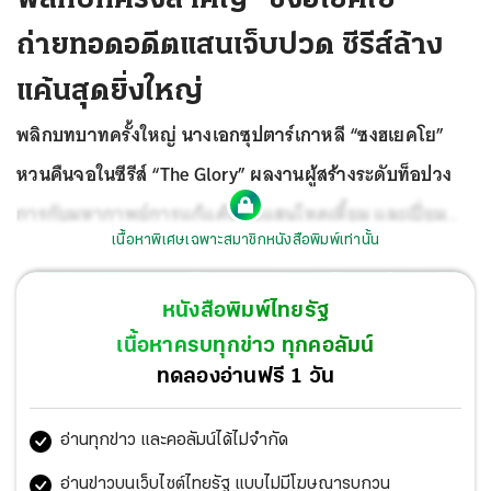
ถ่ายทอดอดีตแสนเจ็บปวด ซีรีส์ล้าง
แค้นสุดยิ่งใหญ่
พลิกบทบาทครั้งใหญ่ นางเอกซุปตาร์เกาหลี “ซงฮเยคโย”
หวนคืนจอในซีรีส์ “The Glory” ผลงานผู้สร้างระดับท็อปวง
การกับมหากาพย์การแก้แค้นอันแสนโหดเหี้ยม และเปี่ยม
เนื้อหาพิเศษเฉพาะสมาชิกหนังสือพิมพ์เท่านั้น
เสน่ห์ 30 ธ.ค.นี้ ที่ Netflix
ซึ่งในเรื่องนี้ ซงฮเยคโย โคจรมาร่วม
งานกับ คิมอึนซุก ผู้เขียนบทเรื่อง Descen dants of the Sun
หนังสือพิมพ์ไทยรัฐ
อีกครั้งหลังผ่านมา 6 ปี พร้อมแสดงนำร่วมกับ อีโดฮยอน นัก
เนื้อหาครบทุกข่าว ทุกคอลัมน์
แสดงดาวรุ่งจากสวีตโฮม (Sweet Home)
ทดลองอ่านฟรี 1 วัน
อ่านทุกข่าว และคอลัมน์ได้ไม่จำกัด
อ่านข่าวบนเว็บไซต์ไทยรัฐ แบบไม่มีโฆษณารบกวน