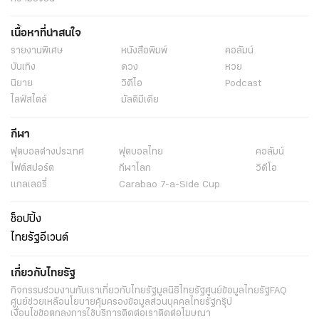
เนื้อหาที่น่าสนใจ
รายงานพิเศษ
หนังสือพิมพ์
คอลัมน์
บันเทิง
ดวง
หวย
นิยาย
วิดีโอ
Podcast
ไลฟ์สไตล์
มัลติมีเดีย
กีฬา
ฟุตบอลต่่างประเทศ
ฟุตบอลไทย
คอลัมน์
ไฟต์สปอร์ต
กีฬาโลก
วิดีโอ
แกลเลอรี่
Carabao 7-a-Side Cup
ช็อปปิ้ง
ไทยรัฐอีเวนต์
เกี่ยวกับไทยรัฐ
กิจกรรม
ร่วมงานกับเรา
เกี่ยวกับไทยรัฐ
มูลนิธิไทยรัฐ
ศูนย์ข้อมูลไทยรัฐ
FAQ
ศูนย์ช่วยเหลือ
นโยบายคุ้มครองข้อมูลส่วนบุคคลไทยรัฐกรุ๊ป
เงื่อนไขข้อตกลงการใช้บริการ
ติดต่อเรา
ติดต่อโฆษณา