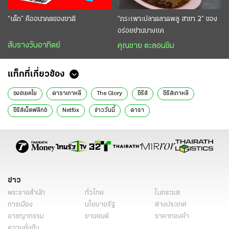
“เด็ก” คืออนาคตของชาติ
“กระเพาะปลาตลาดพลู สาขา 2” ของ
อร่อยย่านบางแค
สับรางวันอาทิตย์
คุณชาย ตะลอนชิม
แท็กที่เกี่ยวข้อง
ซงฮเยคโย
ดาราเกาหลี
The Glory
ซีรีส์
ซีรีส์เกาหลี
ซีรีส์เน็ตฟลิกซ์
Netflix
ข่าววันนี้
ดารา
ข่าว
พระราชสำนัก
ทั่วไทย
ในกระแส
การเมือง
นโยบายรัฐ
ต่างประเทศ
อาชญากรรม
ยานยนต์
ราคาทองคำ
ความยั่งยืน