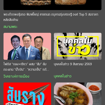
พระกำแพงซุ้มกอ พิมพ์ใหญ่ ลายกนก กรุลานทุ่งเศรษฐี องค์ Top 5 สมราคา
หลักสิบล้าน
สนามพระ
โฟกัส “แดง+เขียว” ผสม “ส้ม” ล้ม
บุคคลในข่าว 9 สิงหาคม 2569
กระดาน “นํ้าเงิน” : “หวานเย็น” แก้
กระหาย “อนุทิน” ดักตีกินสบาย
บุคคลในข่าว
วิเคราะห์การเมือง