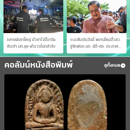
ทลายผับขาใหญ่ มั่วยาโจ๋อื้อเปิด
แฉเส้นเงินวันนี้ พยานใหม่ฮั้วสว.
ยันเช้า มท.ลุย-ตำรวจไม่กล้าจับ
ขู่ซักฟอก มท.-ดีอี-ศธ. ประกาศ
บัญชีท้องถิ่น
คอลัมน์หนังสือพิมพ์
ดูทั้งหมด