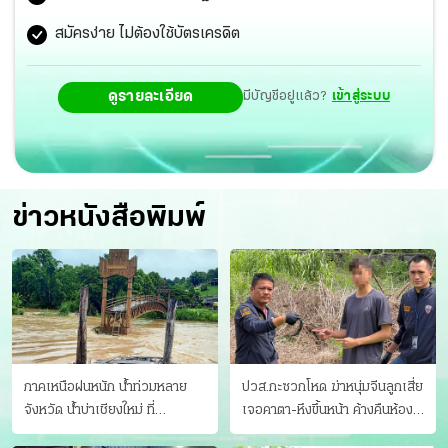
สมัครง่าย ไม่ต้องใช้บัตรเครดิต
ดูรายละเอียด
มีบัญชีอยู่แล้ว?
เข้าสู่ระบบ
ข่าวหนังสือพิมพ์
ภาคเหนือฝนหนัก น้ำท่วมหลาย
ปวส.กะซวกโหด ฆ่าหนุ่มจีนลูกเสี่ย
จังหวัด นํ้าบ่าเชียงใหม่ ที่
เจอคาตา-หึงขึ้นหน้า ค้างคืนห้อง
แม่ฮ่องสอน ซัดสะพานขาด
แฟนสาว