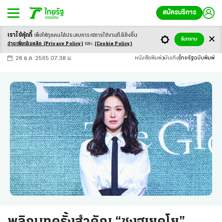
สมัครบริการ
เราใช้คุ้กกี้
เพื่อให้ทุกคนได้ประสบ
การณ์การใช้งานที่ดียิ่งขึ้น
+
ก
ก
-ก
รับทราบ
อ่านเพิ่มเติมคลิก
(Privacy Policy)
และ
(Cookie Policy)
28 ธ.ค. 2565 07:38 น.
หนังสือพิมพ์
บันเทิง
ไทยรัฐฉบับพิมพ์
พลิกบทครั้งสำคัญ “ซงฮเยคโย”