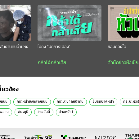
สันดานดิบอำมหิต
ไม่ถึง “นักการเมือง”
ยอมถอดใจ
กล้าได้กล้าเสีย
สำนักข่าวหัวเขีย
กี่ยวข้อง
างถนน
กระหน่ำยิงกลางถนน
กระบะปาดหน้ากัน
ขับรถปาดหน้า
กระบะหัวร
ระลาน
สระบุรี
ข่าววันนี้
ข่าวหน้า1