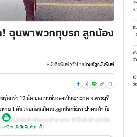
ศพ
หั
แม
ม่า! ฉุนพาพวกทุบรถ ลูกน้อง
"ไ
ฟั
ตำ
หนังสือพิมพ์
ทั่วไทย
ไทยรัฐฉบับพิมพ์
มา
เช
ข้
มวัยรุ่นกว่า 10 นัด บนถนนช่วงลงเนินเขาขาด จ.สระบุรี
ียหาย 1 คัน
เ
ผยก่อนเกิดเหตุลูกน้องขับรถปาดหน้าวัย
หลือ พบโจ๋นับสิบล้อมทุบทำลายรถ ชักปืนยิงอ้างปกป้อง
สมาชิกหนังสือพิมพ์เท่านั้น
จคุมตัวไปทำแผนพร้อมแจ้งข้อหาหนัก