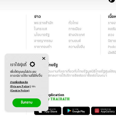
ข่าว
เนื้อ
พระราชสำนัก
ทั่วไทย
รายง
ในกระแส
การเมือง
คอลัม
นโยบายรัฐ
ต่างประเทศ
ดวง
อาชญากรรม
ยานยนต์
นิยาย
ราคาทองคำ
ความยั่งยืน
Podc
มัลติม
เราใช้คุ้กกี้
เกี่ยวกับไทยรัฐ
กิจกรรม
ร่วมงานกับเรา
เกี่ยวกับไทยรัฐ
มูลนิธิไทยรัฐ
ศูนย์ข้อ
เพื่อให้ทุกคนได้ประสบ
เงื่อนไขข้อตกลงการใช้บริการ
ติดต่อเรา
ติดต่อโฆษณา
การณ์การใช้งานที่ดียิ่งขึ้น
อ่านเพิ่มเติมคลิก
(Privacy Policy)
และ
(Cookie Policy)
Application
My THAIRATH
รับทราบ