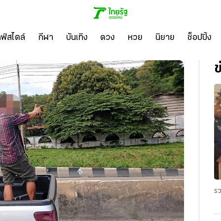
ลฟ์สไตล์
กีฬา
บันเทิง
ดวง
หวย
นิยาย
ช็อปปิ้ง
ข
รว