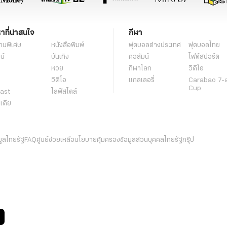
หาที่น่าสนใจ
กีฬา
านพิเศษ
หนังสือพิมพ์
ฟุตบอลต่่างประเทศ
ฟุตบอลไทย
น์
บันเทิง
คอลัมน์
ไฟต์สปอร์ต
หวย
กีฬาโลก
วิดีโอ
วิดีโอ
แกลเลอรี่
Carabao 7-
Cup
ast
ไลฟ์สไตล์
ีเดีย
มูลไทยรัฐ
FAQ
ศูนย์ช่วยเหลือ
นโยบายคุ้มครองข้อมูลส่วนบุคคลไทยรัฐกรุ๊ป