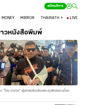
สมัครบริการ
MONEY
MIRROR
THAIRATH +
LIVE
่าวหนังสือพิมพ์
บ "โทน บางแค" ตุ๋นขายกล้องส่องพระรุ่นพิเศษลวงโลก