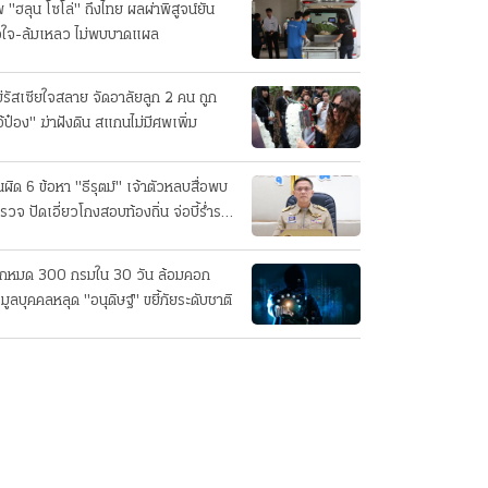
 "ฮลุน โซโล่" ถึงไทย ผลผ่าพิสูจน์ยัน
วใจ-ล้มเหลว ไม่พบบาดแผล
่รัสเซียใจสลาย จัดอาลัยลูก 2 คน ถูก
อ้ป๋อง" ฆ่าฝังดิน สแกนไม่มีศพเพิ่ม
นผิด 6 ข้อหา "ธีรุตม์" เจ้าตัวหลบสื่อพบ
รวจ ปัดเอี่ยวโกงสอบท้องถิ่น จ่อบี้รํ่ารวย
กปกติ
็กหมด 300 กรมใน 30 วัน ล้อมคอก
อมูลบุคคลหลุด "อนุดิษฐ์" ขยี้ภัยระดับชาติ