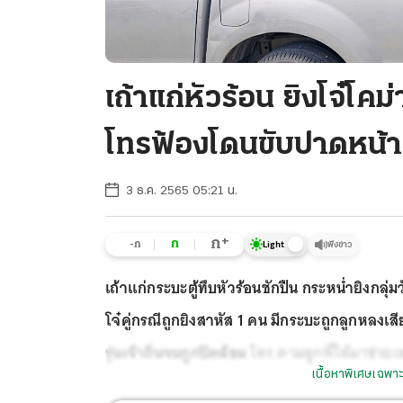
เถ้าแก่หัวร้อน ยิงโจ๋โค
โทรฟ้องโดนขับปาดหน้า
3 ธ.ค. 2565 05:21 น.
+
ก
ก
-ก
ฟังข่าว
Light
เถ้าแก่กระบะตู้ทึบหัวร้อนชักปืน กระหน่ำยิงกลุ่
โจ๋คู่กรณีถูกยิงสาหัส 1 คน มีกระบะถูกลูกหลงเส
รุ่นเจ้าถิ่นจนถูกปิดล้อม
โทร.ตามลูกพี่ให้มาช่วยเ
เนื้อหาพิเศษเฉพาะ
ลูกน้องและทรัพย์สิน หลังก่อเหตุมอบตัว ตำรว