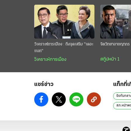
วิเคราะห์การเมือง : ถึงจุดเสริม "เดอะ
จิตวิทยาอาชญากร 
แบก"
สกู๊ปหน้า 1
วิเคราะห์การเมือง
แชร์ข่าว
แท็กที่เ
ยิงกันกล
สภ.หน้าพ