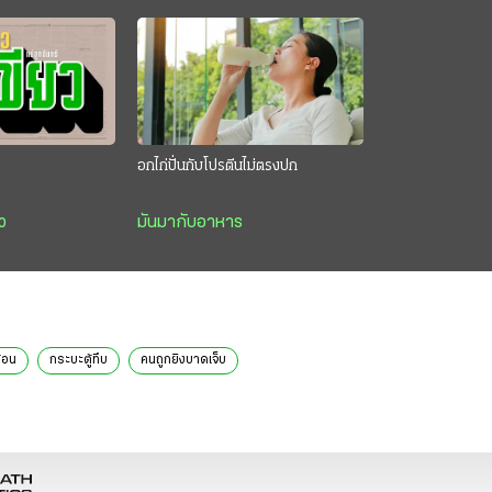
อกไก่ปั่นกับโปรตีนไม่ตรงปก
ว
มันมากับอาหาร
้อน
กระบะตู้ทึบ
คนถูกยิงบาดเจ็บ