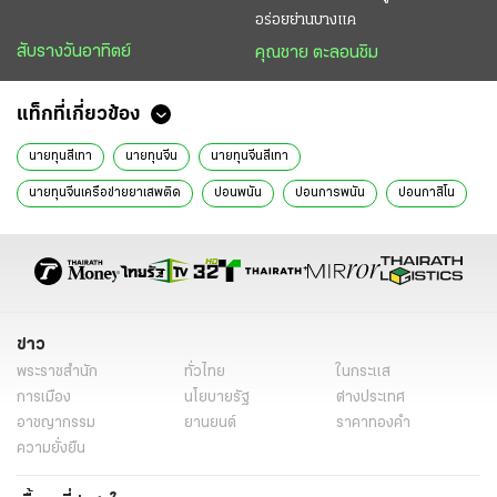
อร่อยย่านบางแค
สับรางวันอาทิตย์
คุณชาย ตะลอนชิม
แท็กที่เกี่ยวข้อง
นายทุนสีเทา
นายทุนจีน
นายทุนจีนสีเทา
นายทุนจีนเครือข่ายยาเสพติด
บ่อนพนัน
บ่อนการพนัน
บ่อนกาสิโน
สุรเชษฐ์ หักพาล
ชินภัทร สารสิน
ดำรงศักดิ์ กิตติประภัสร์
กากบาท
ยำตำรวจหั่นดอกไม้และกระบอง
ข่าววันนี้
ข่าว
พระราชสำนัก
ทั่วไทย
ในกระแส
การเมือง
นโยบายรัฐ
ต่างประเทศ
อาชญากรรม
ยานยนต์
ราคาทองคำ
ความยั่งยืน