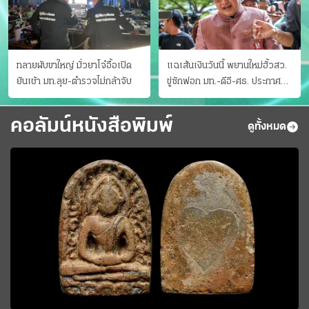
ทลายผับขาใหญ่ มั่วยาโจ๋อื้อเปิด
แฉเส้นเงินวันนี้ พยานใหม่ฮั้วสว.
ยันเช้า มท.ลุย-ตำรวจไม่กล้าจับ
ขู่ซักฟอก มท.-ดีอี-ศธ. ประกาศ
บัญชีท้องถิ่น
คอลัมน์หนังสือพิมพ์
ดูทั้งหมด