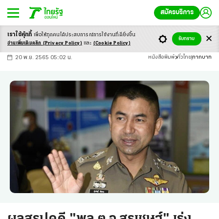
สมัครบริการ
เราใช้คุ้กกี้
เพื่อให้ทุกคนได้ประสบ
การณ์การใช้งานที่ดียิ่งขึ้น
+
ก
ก
-ก
รับทราบ
อ่านเพิ่มเติมคลิก
(Privacy Policy)
และ
(Cookie Policy)
20 พ.ย. 2565 05:02 น.
หนังสือพิมพ์
ทั่วไทย
กากบาท
ผลสรุปคดี "พล.ต.อ.สุรเชษฐ์" เร่ง