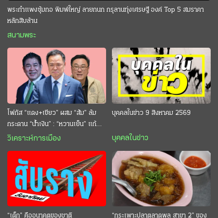
พระกำแพงซุ้มกอ พิมพ์ใหญ่ ลายกนก กรุลานทุ่งเศรษฐี องค์ Top 5 สมราคา
หลักสิบล้าน
สนามพระ
โฟกัส “แดง+เขียว” ผสม “ส้ม” ล้ม
บุคคลในข่าว 9 สิงหาคม 2569
กระดาน “นํ้าเงิน” : “หวานเย็น” แก้
กระหาย “อนุทิน” ดักตีกินสบาย
บุคคลในข่าว
วิเคราะห์การเมือง
“เด็ก” คืออนาคตของชาติ
“กระเพาะปลาตลาดพลู สาขา 2” ของ