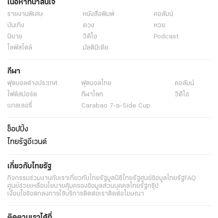
เนื้อหาที่น่าสนใจ
รายงานพิเศษ
หนังสือพิมพ์
คอลัมน์
บันเทิง
ดวง
หวย
นิยาย
วิดีโอ
Podcast
ไลฟ์สไตล์
มัลติมีเดีย
กีฬา
ฟุตบอลต่่างประเทศ
ฟุตบอลไทย
คอลัมน์
ไฟต์สปอร์ต
กีฬาโลก
วิดีโอ
แกลเลอรี่
Carabao 7-a-Side Cup
ช็อปปิ้ง
ไทยรัฐอีเวนต์
เกี่ยวกับไทยรัฐ
กิจกรรม
ร่วมงานกับเรา
เกี่ยวกับไทยรัฐ
มูลนิธิไทยรัฐ
ศูนย์ข้อมูลไทยรัฐ
FAQ
ศูนย์ช่วยเหลือ
นโยบายคุ้มครองข้อมูลส่วนบุคคลไทยรัฐกรุ๊ป
เงื่อนไขข้อตกลงการใช้บริการ
ติดต่อเรา
ติดต่อโฆษณา
ติดตามเราได้ที่