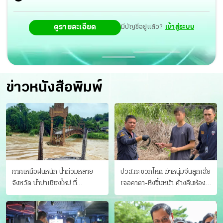
ดูรายละเอียด
มีบัญชีอยู่แล้ว?
เข้าสู่ระบบ
ข่าวหนังสือพิมพ์
ภาคเหนือฝนหนัก น้ำท่วมหลาย
ปวส.กะซวกโหด ฆ่าหนุ่มจีนลูกเสี่ย
จังหวัด นํ้าบ่าเชียงใหม่ ที่
เจอคาตา-หึงขึ้นหน้า ค้างคืนห้อง
แม่ฮ่องสอน ซัดสะพานขาด
แฟนสาว