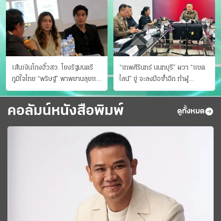
เส้นเงินโกงฮั้วสว. โยงรัฐมนตรี
“เทพศิรินทร์ นนทบุรี” ผวา “แชต
ภูมิใจไทย “พริษฐ์” พาพยานลุยแฉ
ไลน์” ขู่ จะลงมือซ้ำอีก ทําผู้
มีโอนให้คนกกต.ด้วย
ปกครองแตกตื่นแจ้งตำรวจ
คอลัมน์หนังสือพิมพ์
ดูทั้งหมด