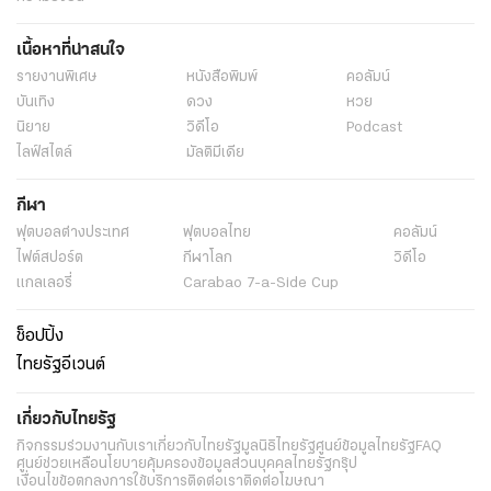
เนื้อหาที่น่าสนใจ
รายงานพิเศษ
หนังสือพิมพ์
คอลัมน์
บันเทิง
ดวง
หวย
นิยาย
วิดีโอ
Podcast
ไลฟ์สไตล์
มัลติมีเดีย
กีฬา
ฟุตบอลต่่างประเทศ
ฟุตบอลไทย
คอลัมน์
ไฟต์สปอร์ต
กีฬาโลก
วิดีโอ
แกลเลอรี่
Carabao 7-a-Side Cup
ช็อปปิ้ง
ไทยรัฐอีเวนต์
เกี่ยวกับไทยรัฐ
กิจกรรม
ร่วมงานกับเรา
เกี่ยวกับไทยรัฐ
มูลนิธิไทยรัฐ
ศูนย์ข้อมูลไทยรัฐ
FAQ
ศูนย์ช่วยเหลือ
นโยบายคุ้มครองข้อมูลส่วนบุคคลไทยรัฐกรุ๊ป
เงื่อนไขข้อตกลงการใช้บริการ
ติดต่อเรา
ติดต่อโฆษณา