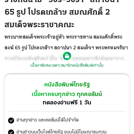
65 รูป โปรดเกล้าฯ สมณศักดิ์ 2
สมเด็จพระราชาคณะ
พระบาทสมเด็จพระเจ้าอยู่หัว พระราชทาน สมณศักดิ์พระ
สงฆ์ 65 รูป โปรดเกล้าฯ สถาปนา 2 สมเด็จฯ พระพรหมจริยา
จารย์วัดกะพังสุรินทร์ เป็น “สมเด็จพระมหาวชิรมังคลาจารย์”
เนื้อหาพิเศษเฉพาะสมาชิกหนังสือพิมพ์เท่านั้น
พระพรหมวิสุทธาจารย์ วัดเครือวัลย์ เป็น “สมเด็จพระพุทธ
พจนวชิรมุนี” ขณะที่วัดเทวราชกุญชรวัดไร่ขิง ขึ้นชั้นธรรม
หนังสือพิมพ์ไทยรัฐ
เผยราชทินนามประกอบด้วย “วชิร-วชิรา” ตั้งแต่สมเด็จจนถึง
เนื้อหาครบทุกข่าว ทุกคอลัมน์
ชั้นสามัญ
ทดลองอ่านฟรี 1 วัน
อ่านทุกข่าว และคอลัมน์ได้ไม่จำกัด
อ่านข่าวบนเว็บไซต์ไทยรัฐ แบบไม่มีโฆษณารบกวน