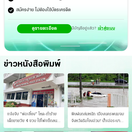
สมัครง่าย ไม่ต้องใช้บัตรเครดิต
ดูรายละเอียด
มีบัญชีอยู่แล้ว?
เข้าสู่ระบบ
ข่าวหนังสือพิมพ์
แจ้งจับ "พ่อเลี้ยง" โหด-ทําร้าย
พิษฝนถล่มหนัก เมืองนครพนมจม
เด็กชายวัย 4 ขวบ ใช้ไฟแช็กลน
จังหวัดริมโขงอ่วม! นํ้าเอ่อระบาย
บาดเจ็บ
ไม่ทัน แม่ปิงทะลักล้น