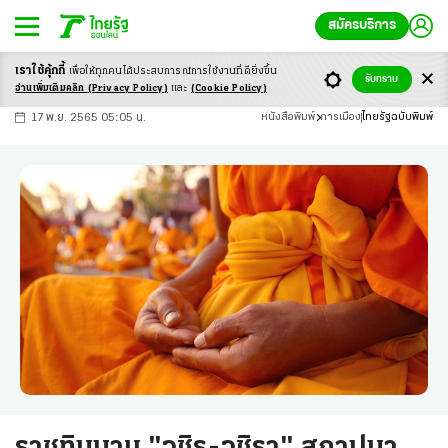
สมัครบริการ
เราใช้คุ้กกี้
เพื่อให้ทุกคนได้ประสบ
การณ์การใช้งานที่ดียิ่งขึ้น
+
ก
ก
-ก
รับทราบ
อ่านเพิ่มเติมคลิก
(Privacy Policy)
และ
(Cookie Policy)
17 พ.ย. 2565 05:05 น.
หนังสือพิมพ์
การเมือง
ไทยรัฐฉบับพิมพ์
ราชทินนาม "วชิร-วชิรา" สถาปนา