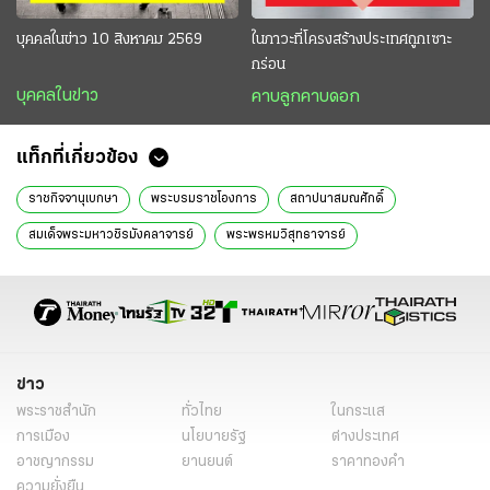
บุคคลในข่าว 10 สิงหาคม 2569
ในภาวะที่โครงสร้างประเทศถูกเซาะ
กร่อน
บุคคลในข่าว
คาบลูกคาบดอก
แท็กที่เกี่ยวข้อง
ราชกิจจานุเบกษา
พระบรมราชโองการ
สถาปนาสมณศักดิ์
สมเด็จพระมหาวชิรมังคลาจารย์
พระพรหมวิสุทธาจารย์
สมเด็จพระพุทธพจนวชิรมุนี
ราชกิจจานุเบกษาล่าสุด
ราชกิจจานุเบกษาวันนี้
ราชกิจจานุเบกษา 2565
ข่าวหน้า1
ข่าววันนี้
ข่าว
พระราชสำนัก
ทั่วไทย
ในกระแส
การเมือง
นโยบายรัฐ
ต่างประเทศ
อาชญากรรม
ยานยนต์
ราคาทองคำ
ความยั่งยืน