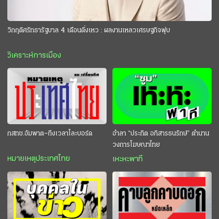
วิกฤติศรัทธารัฐบาล 4 เดือนดิ่งเหว : ผลงานเหลวเศรษฐกิจฟุบ
วิเคราะห์การเมือง
กสทช.อัมพาต–ถึงเวลาโละบอร์ด
อำลา “ประกิต อภิสารธนรักษ์” ตำนาน
วงการโฆษณาไทย
หมายเหตุประเทศไทย
เหะหะพาที