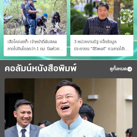
เสือโคร่งขย้ำ เจ้าหน้าที่ดับสลด
3 หน่วยงานรัฐ แฮ็กข้อมูล
ลากไปกินไกลกว่า 1 กม. ปิดห้วย
ประชาชน "สิริพงศ์" แฉลากไส้เอง
ขาแข้งชั่วคราว
"หนู" กอด "หนิม" สยบลือ
คอลัมน์หนังสือพิมพ์
ดูทั้งหมด