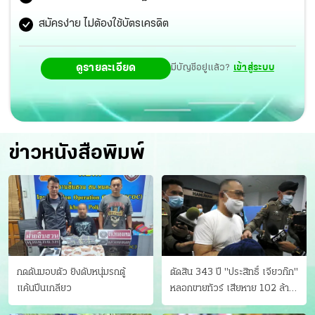
วันเกิดและสีที่ชอบ มามอบให้ครอบครัวตระกูลราษฎร์ พร้อม
สมัครง่าย ไม่ต้องใช้บัตรเครดิต
ร่วมส่งสู่ภพภูมิที่ดี หลังทำงานหนักช่วยเหลือสังคมมาตลอด
ดูรายละเอียด
มีบัญชีอยู่แล้ว?
เข้าสู่ระบบ
ข่าวหนังสือพิมพ์
กดดันมอบตัว ยิงดับหนุ่มรถตู้
ตัดสิน 343 ปี "ประสิทธิ์ เจียวก๊ก"
แค้นปีนเกลียว
หลอกขายทัวร์ เสียหาย 102 ล้าน
มีเหยื่อ 173 คน