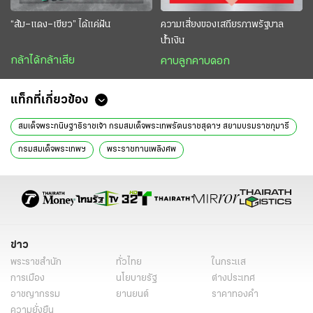
“ส้ม–แดง–เขียว” ได้แค่ฝัน
ความเสี่ยงของเสถียรภาพรัฐบาล
น้ำเงิน
กล้าได้กล้าเสีย
คาบลูกคาบดอก
แท็กที่เกี่ยวข้อง
สมเด็จพระกนิษฐาธิราชเจ้า กรมสมเด็จพระเทพรัตนราชสุดาฯ สยามบรมราชกุมารี
กรมสมเด็จพระเทพฯ
พระราชทานเพลิงศพ
พระราชทานเพลิงศพ สรพงศ์ ชาตรี
สรพงศ์ ชาตรีสรพงษ์ เสียชีวิต
กรีพงศ์ เทียมเศวต
มูลนิธิสมเด็จพระพุฒาจารย์
นครราชสีมา
ข่าวหน้า1
ข่าววันนี้
ข่าว
พระราชสำนัก
ทั่วไทย
ในกระแส
การเมือง
นโยบายรัฐ
ต่างประเทศ
อาชญากรรม
ยานยนต์
ราคาทองคำ
ความยั่งยืน