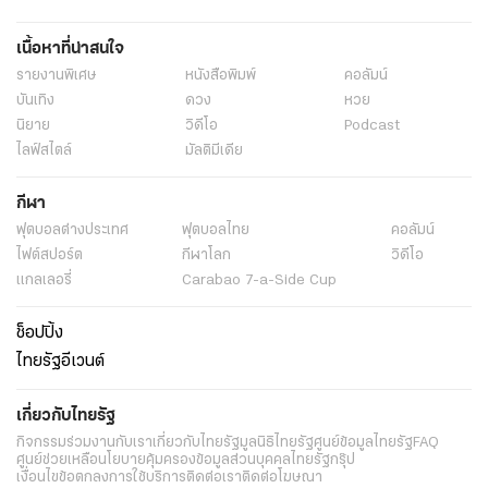
เนื้อหาที่น่าสนใจ
รายงานพิเศษ
หนังสือพิมพ์
คอลัมน์
บันเทิง
ดวง
หวย
นิยาย
วิดีโอ
Podcast
ไลฟ์สไตล์
มัลติมีเดีย
กีฬา
ฟุตบอลต่่างประเทศ
ฟุตบอลไทย
คอลัมน์
ไฟต์สปอร์ต
กีฬาโลก
วิดีโอ
แกลเลอรี่
Carabao 7-a-Side Cup
ช็อปปิ้ง
ไทยรัฐอีเวนต์
เกี่ยวกับไทยรัฐ
กิจกรรม
ร่วมงานกับเรา
เกี่ยวกับไทยรัฐ
มูลนิธิไทยรัฐ
ศูนย์ข้อมูลไทยรัฐ
FAQ
ศูนย์ช่วยเหลือ
นโยบายคุ้มครองข้อมูลส่วนบุคคลไทยรัฐกรุ๊ป
เงื่อนไขข้อตกลงการใช้บริการ
ติดต่อเรา
ติดต่อโฆษณา