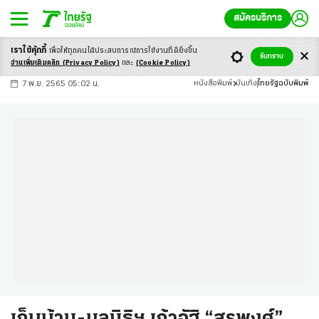
สมัครบริการ
เราใช้คุ้กกี้
เพื่อให้ทุกคนได้ประสบ
การณ์การใช้งานที่ดียิ่งขึ้น
+
ก
ก
-ก
รับทราบ
อ่านเพิ่มเติมคลิก
(Privacy Policy)
และ
(Cookie Policy)
7 พ.ย. 2565 05:02 น.
หนังสือพิมพ์
บันเทิง
ไทยรัฐฉบับพิมพ์
เก็บบ้าน-มูลนิธิฯ เถ้าอัฐิ “สรพงศ์”