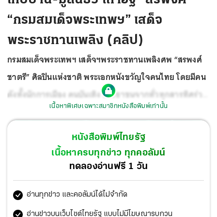
“กรมสมเด็จพระเทพฯ” เสด็จ
พระราชทานเพลิง (คลิป)
กรมสมเด็จพระเทพฯ เสด็จฯพระราชทานเพลิงศพ “สรพงศ์
ชาตรี” ศิลปินแห่งชาติ พระเอกหนังขวัญใจคนไทย โดยมีคน
ดังทั้งนักการเมือง คนบันเทิง ประชาชนจากทั่วทุกสารทิศร่วม
เนื้อหาพิเศษเฉพาะสมาชิกหนังสือพิมพ์เท่านั้น
เฝ้ารับเสด็จและส่งดวงวิญญาณพระเอกในดวงใจสู่สรวง
สวรรค์ ด้านเจ้าอาวาสวัดบ้านไร่เผยหลังเก็บอัฐิ คู่ชีวิตพระ
หนังสือพิมพ์ไทยรัฐ
เอกสรพงศ์จะนำกลับไปไว้ที่บ้านส่วนหนึ่ง อีกส่วนหนึ่งเก็บไว้ที่
เนื้อหาครบทุกข่าว ทุกคอลัมน์
มูลนิธิสมเด็จพุฒาจารย์ฯ ส่วนงานฌาปนกิจศพ “ปิยะ ตระกูล
ทดลองอ่านฟรี 1 วัน
ราษฎร์” เพื่อนพ้องน้องพี่วงการบันเทิง เพลงลูกทุ่ง หมัดมวย
อ่านทุกข่าว และคอลัมน์ได้ไม่จำกัด
แห่ร่วมงานแน่นวัด ขณะที่ “ไก่-ปริศนา” ทำโกศเบญจรงค์
เขียนลายด้วยทองคำลงลายดอกไม้เน้นสีเขียว-ชมพู ตามสี
อ่านข่าวบนเว็บไซต์ไทยรัฐ แบบไม่มีโฆษณารบกวน