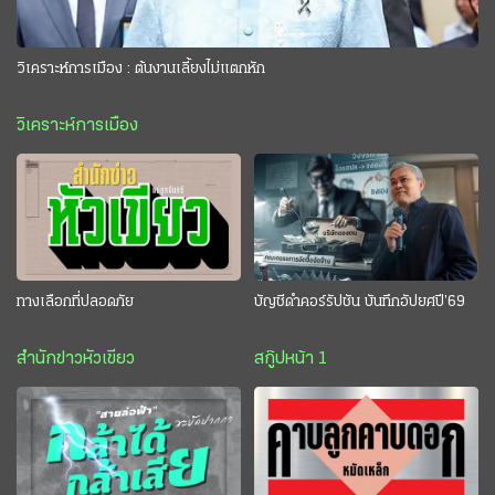
วิเคราะห์การเมือง : ต้นงานเลี้ยงไม่แตกหัก
วิเคราะห์การเมือง
ทางเลือกที่ปลอดภัย
บัญชีดำคอร์รัปชัน บันทึกอัปยศปี’69
สำนักข่าวหัวเขียว
สกู๊ปหน้า 1