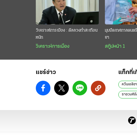
วิเคราะห์การเมือง : ดีลลวงทำสะเทือน
มุมมืดเทศกาลดนตรี 
หนัก
ยา
วิเคราะห์การเมือง
สกู๊ปหน้า 1
แชร์ข่าว
แท็กที่เ
ควีนเอลิซา
ราชวงศ์อ