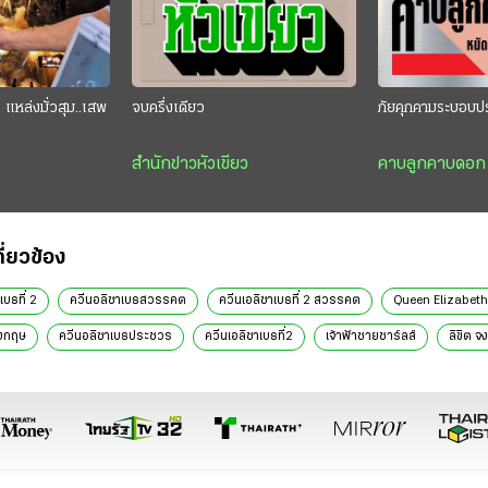
แหล่งมั่วสุม..เสพ
จบครึ่งเดียว
ภัยคุกคามระบอบป
สำนักข่าวหัวเขียว
คาบลูกคาบดอก
กี่ยวข้อง
เบธที่ 2
ควีนอลิซาเบธสวรรคต
ควีนเอลิซาเบธที่ 2 สวรรคต
Queen Elizabeth
ังกฤษ
ควีนอลิซาเบธประชวร
ควีนเอลิซาเบธที่2
เจ้าฟ้าชายชาร์ลส์
ลิขิต จ