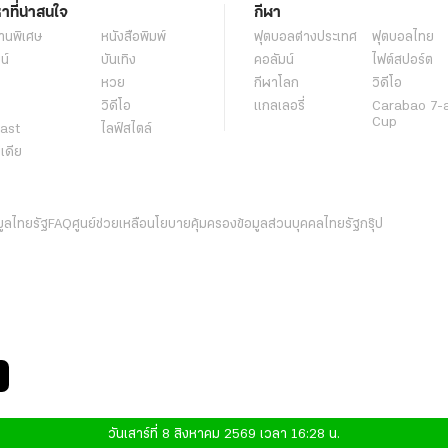
หาที่น่าสนใจ
กีฬา
านพิเศษ
หนังสือพิมพ์
ฟุตบอลต่่างประเทศ
ฟุตบอลไทย
น์
บันเทิง
คอลัมน์
ไฟต์สปอร์ต
หวย
กีฬาโลก
วิดีโอ
วิดีโอ
แกลเลอรี่
Carabao 7-
Cup
ast
ไลฟ์สไตล์
ีเดีย
มูลไทยรัฐ
FAQ
ศูนย์ช่วยเหลือ
นโยบายคุ้มครองข้อมูลส่วนบุคคลไทยรัฐกรุ๊ป
วันเสาร์ที่ 8 สิงหาคม 2569 เวลา 16:28 น.