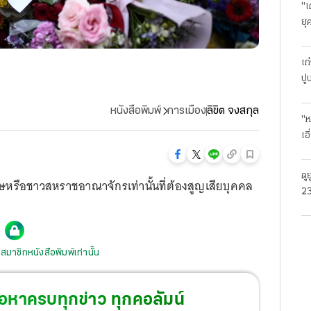
"เ
ยุ
ธุ
เก
ปู
หนังสือพิมพ์
การเมือง
ลิขิต จงสกุล
"ห
เอ
ดู
กฤษหรือชาวสหราชอาณาจักรเท่านั้นที่ต้องสูญเสียบุคคล
23
โร
สมาชิกหนังสือพิมพ์เท่านั้น
้อหาครบทุกข่าว ทุกคอลัมน์