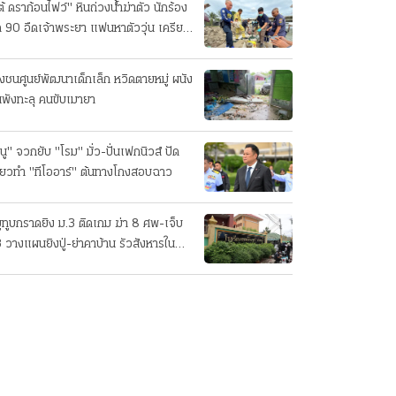
ต้ ดราก้อนไฟว์" หินถ่วงน้ำฆ่าตัว นักร้อง
ค 90 อืดเจ้าพระยา แฟนหาตัววุ่น เครียด
รกิจ!
๋งชนศูนย์พัฒนาเด็กเล็ก หวิดตายหมู่ ผนัง
นพังทะลุ คนขับเมายา
นู" จวกยับ "โรม" มั่ว-ปั่นเฟกนิวส์ ปัด
ี่ยวทํา "ทีโออาร์" ต้นทางโกงสอบฉาว
ยูทูบกราดยิง ม.3 ติดเกม ฆ่า 8 ศพ-เจ็บ
 วางแผนยิงปู่-ย่าคาบ้าน รัวสังหารใน
งเรียนทีละคน