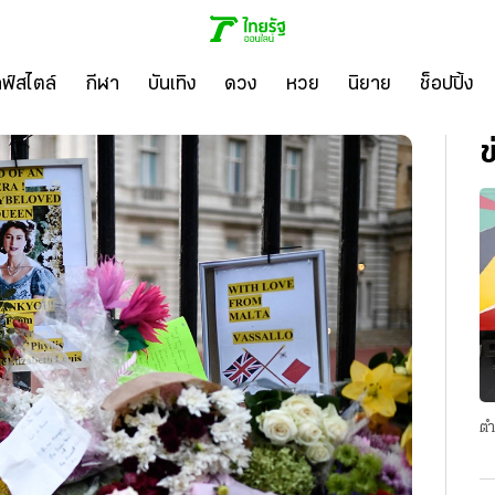
ลฟ์สไตล์
กีฬา
บันเทิง
ดวง
หวย
นิยาย
ช็อปปิ้ง
ข
ตำ