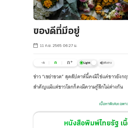
ของดีที่มีอยู่
11 ก.ย. 2565 06:27 น.
+
ก
ก
-ก
ฟังข่าว
Light
ข่าว “เขย่าขวด” สุดสัปดาห์นี้คงมิใช่แค่ชาวอัง
สำคัญแม้แต่ชาวโลกก็คงมีความรู้สึกไม่ต่างกัน
เนื้อหาพิเศษเฉพาะ
หนังสือพิมพ์ไทยรัฐ
เนื