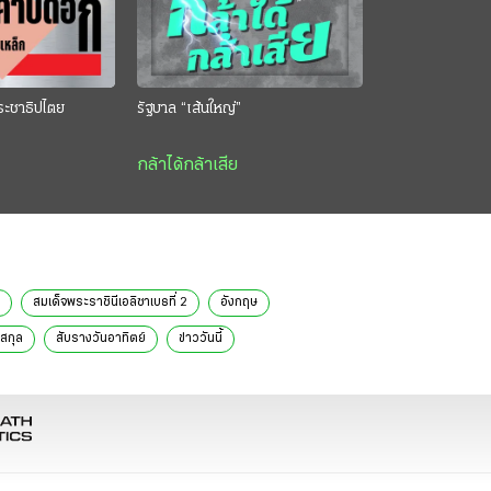
ระชาธิปไตย
รัฐบาล “เส้นใหญ่”
กล้าได้กล้าเสีย
สมเด็จพระราชินีเอลิซาเบธที่ 2
อังกฤษ
งสกุล
สับรางวันอาทิตย์
ข่าววันนี้