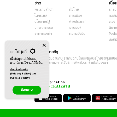
ข่าว
เนื้อ
พระราชสำนัก
ทั่วไทย
รายง
ในกระแส
การเมือง
คอลัม
นโยบายรัฐ
ต่างประเทศ
ดวง
อาชญากรรม
ยานยนต์
นิยาย
ราคาทองคำ
ความยั่งยืน
Podc
มัลติม
เราใช้คุ้กกี้
เกี่ยวกับไทยรัฐ
กิจกรรม
ร่วมงานกับเรา
เกี่ยวกับไทยรัฐ
มูลนิธิไทยรัฐ
ศูนย์ข้อ
เพื่อให้ทุกคนได้ประสบ
เงื่อนไขข้อตกลงการใช้บริการ
ติดต่อเรา
ติดต่อโฆษณา
การณ์การใช้งานที่ดียิ่งขึ้น
อ่านเพิ่มเติมคลิก
(Privacy Policy)
และ
(Cookie Policy)
Application
My THAIRATH
รับทราบ