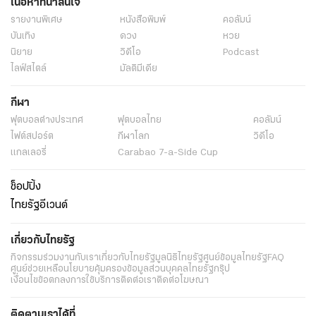
เนื้อหาที่น่าสนใจ
รายงานพิเศษ
หนังสือพิมพ์
คอลัมน์
บันเทิง
ดวง
หวย
นิยาย
วิดีโอ
Podcast
ไลฟ์สไตล์
มัลติมีเดีย
กีฬา
ฟุตบอลต่่างประเทศ
ฟุตบอลไทย
คอลัมน์
ไฟต์สปอร์ต
กีฬาโลก
วิดีโอ
แกลเลอรี่
Carabao 7-a-Side Cup
ช็อปปิ้ง
ไทยรัฐอีเวนต์
เกี่ยวกับไทยรัฐ
กิจกรรม
ร่วมงานกับเรา
เกี่ยวกับไทยรัฐ
มูลนิธิไทยรัฐ
ศูนย์ข้อมูลไทยรัฐ
FAQ
ศูนย์ช่วยเหลือ
นโยบายคุ้มครองข้อมูลส่วนบุคคลไทยรัฐกรุ๊ป
เงื่อนไขข้อตกลงการใช้บริการ
ติดต่อเรา
ติดต่อโฆษณา
ติดตามเราได้ที่