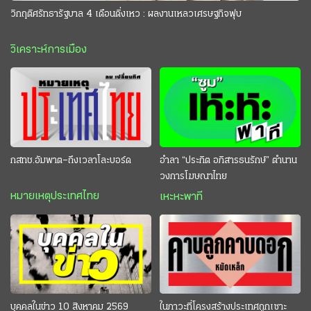
วิกฤติศรัทธารัฐบาล 4 เดือนดิ่งเหว : ผลงานเหลวเศรษฐกิจฟุบ
วิเคราะห์การเมือง
กสทช.อัมพาต–ถึงเวลาโละบอร์ด
อำลา “ประกิต อภิสารธนรักษ์” ตำนาน
วงการโฆษณาไทย
หมายเหตุประเทศไทย
เหะหะพาที
บุคคลในข่าว 10 สิงหาคม 2569
ในภาวะที่โครงสร้างประเทศถูกเซาะ