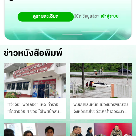
ดูรายละเอียด
มีบัญชีอยู่แล้ว?
เข้าสู่ระบบ
ข่าวหนังสือพิมพ์
แจ้งจับ "พ่อเลี้ยง" โหด-ทําร้าย
พิษฝนถล่มหนัก เมืองนครพนมจม
เด็กชายวัย 4 ขวบ ใช้ไฟแช็กลน
จังหวัดริมโขงอ่วม! นํ้าเอ่อระบาย
บาดเจ็บ
ไม่ทัน แม่ปิงทะลักล้น