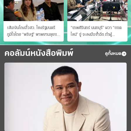
เส้นเงินโกงฮั้วสว. โยงรัฐมนตรี
“เทพศิรินทร์ นนทบุรี” ผวา “แชต
ภูมิใจไทย “พริษฐ์” พาพยานลุยแฉ
ไลน์” ขู่ จะลงมือซ้ำอีก ทําผู้
มีโอนให้คนกกต.ด้วย
ปกครองแตกตื่นแจ้งตำรวจ
คอลัมน์หนังสือพิมพ์
ดูทั้งหมด