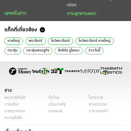
กร่อน
บุคคลในข่าว
คาบลูกคาบดอก
แท็กที่เกี่ยวข้อง
หาดใหญ่
พระจันทร์
ไหว้พระจันทร์
ไหว้พระจันทร์ หาดใหญ่
กระตุ้น
กระตุ้นเศรษฐกิจ
สิทธิชัย ชูโตชนะ
ข่าววันนี้
ข่าว
พระราชสำนัก
ทั่วไทย
ในกระแส
การเมือง
นโยบายรัฐ
ต่างประเทศ
อาชญากรรม
ยานยนต์
ราคาทองคำ
ความยั่งยืน