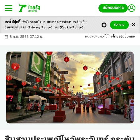
สมัครบริการ
เราใช้คุ้กกี้
เพื่อให้ทุกคนได้ประสบ
การณ์การใช้งานที่ดียิ่งขึ้น
+
ก
ก
-ก
รับทราบ
อ่านเพิ่มเติมคลิก
(Privacy Policy)
และ
(Cookie Policy)
8 ก.ย. 2565 07:12 น.
หนังสือพิมพ์
ทั่วไทย
ไทยรัฐฉบับพิมพ์
สืบสานประเพณีไหว้พระจันทร์ กระตุ้น