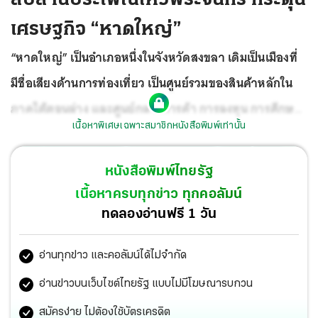
เศรษฐกิจ “หาดใหญ่”
“หาดใหญ่” เป็นอำเภอหนึ่งในจังหวัดสงขลา เดิมเป็นเมืองที่
มีชื่อเสียงด้านการท่องเที่ยว เป็นศูนย์รวมของสินค้าหลักใน
ภาคใต้ตอนล่าง
และศูนย์กลางการค้า การลงทุน การศึกษา
เนื้อหาพิเศษเฉพาะสมาชิกหนังสือพิมพ์เท่านั้น
ศิลปวัฒนธรรม ธุรกิจการค้า การขนส่ง การสื่อสาร การ
คมนาคม จึงมีความเจริญก้าวหน้าอย่างรวดเร็ว
หนังสือพิมพ์ไทยรัฐ
เนื้อหาครบทุกข่าว ทุกคอลัมน์
ทดลองอ่านฟรี 1 วัน
อ่านทุกข่าว และคอลัมน์ได้ไม่จำกัด
อ่านข่าวบนเว็บไซต์ไทยรัฐ แบบไม่มีโฆษณารบกวน
สมัครง่าย ไม่ต้องใช้บัตรเครดิต