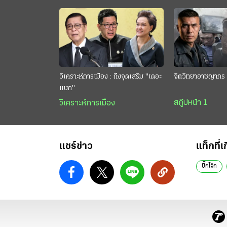
วิเคราะห์การเมือง : ถึงจุดเสริม "เดอะ
จิตวิทยาอาชญากร 
แบก"
สกู๊ปหน้า 1
วิเคราะห์การเมือง
แชร์ข่าว
แท็กที่เ
บิ๊กโจ๊ก