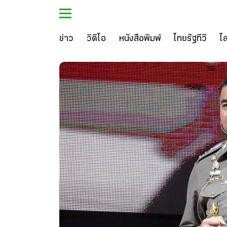
ข่าว
วิดีโอ
หนังสือพิมพ์
ไทยรัฐทีวี
ไ