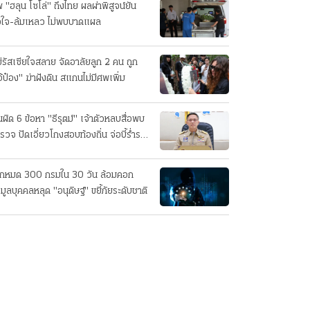
 "ฮลุน โซโล่" ถึงไทย ผลผ่าพิสูจน์ยัน
วใจ-ล้มเหลว ไม่พบบาดแผล
่รัสเซียใจสลาย จัดอาลัยลูก 2 คน ถูก
อ้ป๋อง" ฆ่าฝังดิน สแกนไม่มีศพเพิ่ม
นผิด 6 ข้อหา "ธีรุตม์" เจ้าตัวหลบสื่อพบ
รวจ ปัดเอี่ยวโกงสอบท้องถิ่น จ่อบี้รํ่ารวย
กปกติ
็กหมด 300 กรมใน 30 วัน ล้อมคอก
อมูลบุคคลหลุด "อนุดิษฐ์" ขยี้ภัยระดับชาติ