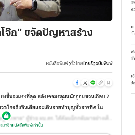
ศพ
หั
แม
๊กโจ๊ก” ขจัดปัญหาสร้าง
"ไ
ฟั
ตำ
หนังสือพิมพ์
ทั่วไทย
ไทยรัฐฉบับพิมพ์
มา
เช
ข้
วี่ยงขึ้นลงแรงที่สุด หลังเจอมรสุมหนักถูกแขวนเกือบ 2
ไปบวชไกลถึงอินเดียและเดินสายทำบุญทั่วสารทิศ ใน
เชษฐ์ หักพาล” ผู้ช่วย ผบ.ตร. ได้คัมแบ็กกลับมาอย่างเต็ม
สมาชิกหนังสือพิมพ์เท่านั้น
นรับใช้ประชาชนเคียงข้าง “บิ๊กเด่น-พล.ต.อ.ดำรง