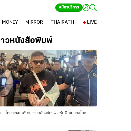
สมัครบริการ
MONEY
MIRROR
THAIRATH +
LIVE
่าวหนังสือพิมพ์
บ "โทน บางแค" ตุ๋นขายกล้องส่องพระรุ่นพิเศษลวงโลก