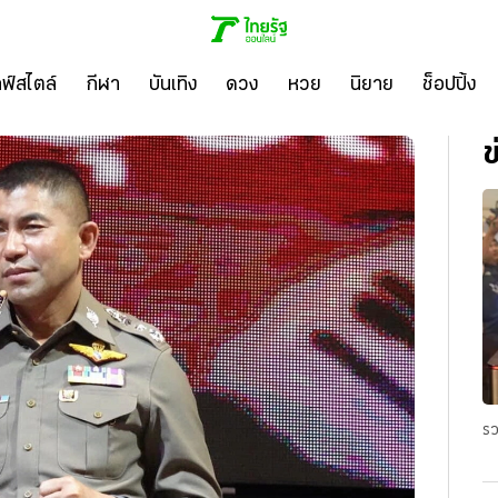
ลฟ์สไตล์
กีฬา
บันเทิง
ดวง
หวย
นิยาย
ช็อปปิ้ง
ข
รว