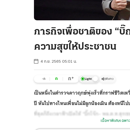
ภารกิจเพื่อชาติของ “บิ
ความสุขให้ประชาชน
4 ก.ย. 2565 05:01 น.
+
ก
ก
-ก
ฟังข่าว
Light
เป็นหนึ่งในตำรวจดาวฤกษ์พุ่งเร็วที่กราฟชีวิตเห
ปี หันไปทางไหนเพื่อนไม่มีลูกน้องเมิน ต้องหนี
ที่สุดก็ถึงเวลาฟ้าเปิดให้ “บิ๊กโจ๊ก– พล.ต.ท.สุร
เนื้อหาพิเศษเฉพาะ
ภาคภูมิ โดยเตรียมผงาดเป็น “รอง ผบ.ตร.” ทำงา