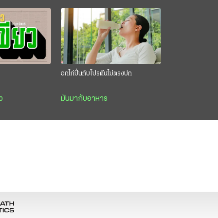
อกไก่ปั่นกับโปรตีนไม่ตรงปก
ว
มันมากับอาหาร