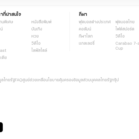
หาที่น่าสนใจ
กีฬา
านพิเศษ
หนังสือพิมพ์
ฟุตบอลต่่างประเทศ
ฟุตบอลไทย
น์
บันเทิง
คอลัมน์
ไฟต์สปอร์ต
หวย
กีฬาโลก
วิดีโอ
วิดีโอ
แกลเลอรี่
Carabao 7-
Cup
ast
ไลฟ์สไตล์
ีเดีย
มูลไทยรัฐ
FAQ
ศูนย์ช่วยเหลือ
นโยบายคุ้มครองข้อมูลส่วนบุคคลไทยรัฐกรุ๊ป