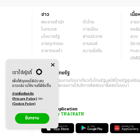
ข่าว
เนื้อ
พระราชสำนัก
ทั่วไทย
รายง
ในกระแส
การเมือง
คอลัม
นโยบายรัฐ
ต่างประเทศ
ดวง
อาชญากรรม
ยานยนต์
นิยาย
ราคาทองคำ
ความยั่งยืน
Podc
มัลติม
เราใช้คุ้กกี้
เกี่ยวกับไทยรัฐ
กิจกรรม
ร่วมงานกับเรา
เกี่ยวกับไทยรัฐ
มูลนิธิไทยรัฐ
ศูนย์ข้อ
เพื่อให้ทุกคนได้ประสบ
เงื่อนไขข้อตกลงการใช้บริการ
ติดต่อเรา
ติดต่อโฆษณา
การณ์การใช้งานที่ดียิ่งขึ้น
อ่านเพิ่มเติมคลิก
(Privacy Policy)
และ
(Cookie Policy)
Application
My THAIRATH
รับทราบ