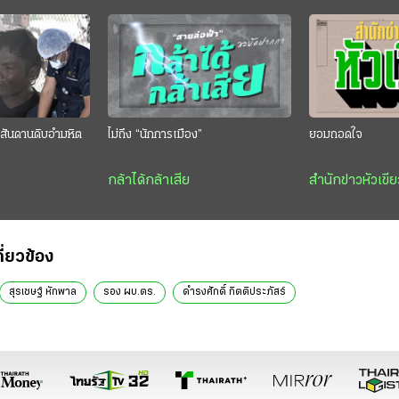
สันดานดิบอำมหิต
ไม่ถึง “นักการเมือง”
ยอมถอดใจ
กล้าได้กล้าเสีย
สำนักข่าวหัวเขีย
กี่ยวข้อง
สุรเชษฐ์ หักพาล
รอง ผบ.ตร.
ดำรงศักดิ์ กิตติประภัสร์