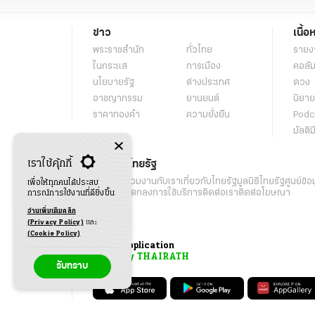
ข่าว
เนื้อ
พระราชสำนัก
ทั่วไทย
รายง
ในกระแส
การเมือง
คอลัม
นโยบายรัฐ
ต่างประเทศ
ดวง
อาชญากรรม
ยานยนต์
นิยาย
ราคาทองคำ
ความยั่งยืน
Podc
มัลติม
เราใช้คุ้กกี้
เกี่ยวกับไทยรัฐ
กิจกรรม
ร่วมงานกับเรา
เกี่ยวกับไทยรัฐ
มูลนิธิไทยรัฐ
ศูนย์ข้อ
เพื่อให้ทุกคนได้ประสบ
เงื่อนไขข้อตกลงการใช้บริการ
ติดต่อเรา
ติดต่อโฆษณา
การณ์การใช้งานที่ดียิ่งขึ้น
อ่านเพิ่มเติมคลิก
(Privacy Policy)
และ
(Cookie Policy)
Application
My THAIRATH
รับทราบ