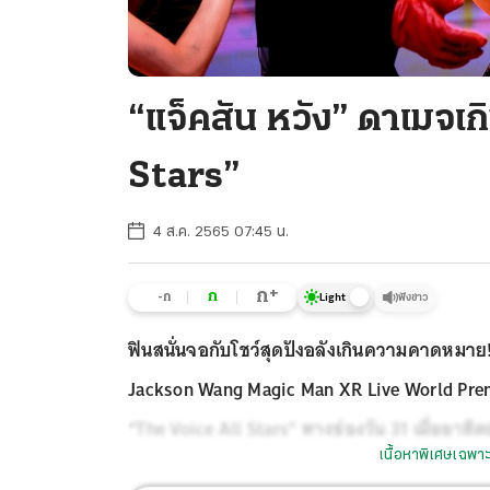
“แจ็คสัน หวัง” ดาเมจเ
Stars”
4 ส.ค. 2565 07:45 น.
+
ก
ก
-ก
ฟังข่าว
Light
ฟินสนั่นจอกับโชว์สุดปังอลังเกินความคาดหมาย!
Jackson Wang Magic Man XR Live World Premie
“The Voice All Stars” ทางช่องวัน 31 เมื่ออาทิต
เนื้อหาพิเศษเฉพาะ
ที่ตั้งตารอคอย แต่ยังรวมถึงแฟนคลับทั่วโลกที่รอ