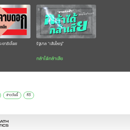
ระชาธิปไตย
รัฐบาล “เส้นใหญ่”
กล้าได้กล้าเสีย
ข่าววันนี้
ทีวี