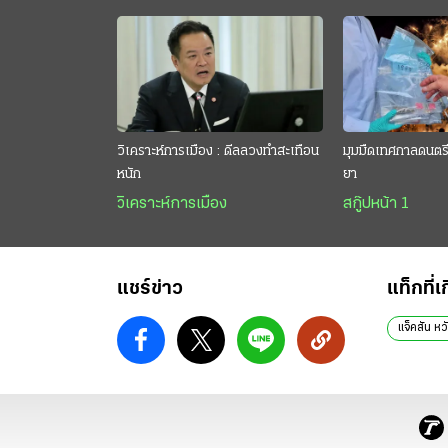
วิเคราะห์การเมือง : ดีลลวงทำสะเทือน
มุมมืดเทศกาลดนตรี 
หนัก
ยา
วิเคราะห์การเมือง
สกู๊ปหน้า 1
แชร์ข่าว
แท็กที่เ
แจ็คสัน หว