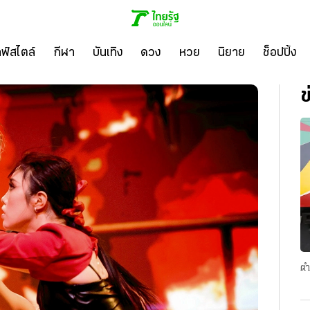
ลฟ์สไตล์
กีฬา
บันเทิง
ดวง
หวย
นิยาย
ช็อปปิ้ง
ข
ตำ