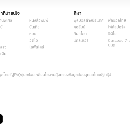
หาที่น่าสนใจ
กีฬา
านพิเศษ
หนังสือพิมพ์
ฟุตบอลต่่างประเทศ
ฟุตบอลไทย
น์
บันเทิง
คอลัมน์
ไฟต์สปอร์ต
หวย
กีฬาโลก
วิดีโอ
วิดีโอ
แกลเลอรี่
Carabao 7-
Cup
ast
ไลฟ์สไตล์
ีเดีย
มูลไทยรัฐ
FAQ
ศูนย์ช่วยเหลือ
นโยบายคุ้มครองข้อมูลส่วนบุคคลไทยรัฐกรุ๊ป