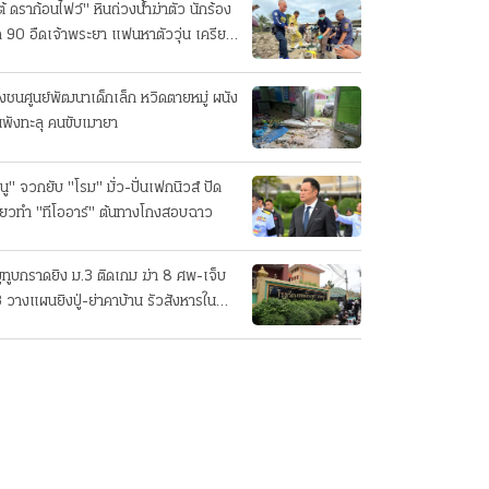
ต้ ดราก้อนไฟว์" หินถ่วงน้ำฆ่าตัว นักร้อง
ค 90 อืดเจ้าพระยา แฟนหาตัววุ่น เครียด
รกิจ!
๋งชนศูนย์พัฒนาเด็กเล็ก หวิดตายหมู่ ผนัง
นพังทะลุ คนขับเมายา
นู" จวกยับ "โรม" มั่ว-ปั่นเฟกนิวส์ ปัด
ี่ยวทํา "ทีโออาร์" ต้นทางโกงสอบฉาว
ยูทูบกราดยิง ม.3 ติดเกม ฆ่า 8 ศพ-เจ็บ
 วางแผนยิงปู่-ย่าคาบ้าน รัวสังหารใน
งเรียนทีละคน