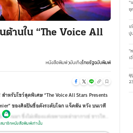
"เ
ยุ
ธุ
เก
กินต้านใน “The Voice All
ปู
"ห
เอ
หนังสือพิมพ์
บันเทิง
ไทยรัฐฉบับพิมพ์
ดู
23
โร
 สำหรับโชว์สุดพิเศษ “The Voice All Stars Presents
r” ของศิลปินชื่อดังระดับโลก แจ็คสัน หวัง บนเวที
ย์ที่ผ่านมา ซึ่งไม่เพียงแต่เฉพาะเหล่าอากาเซ่ ชาวไทย
สมาชิกหนังสือพิมพ์เท่านั้น
ชมโชว์สุดพิเศษครั้งนี้