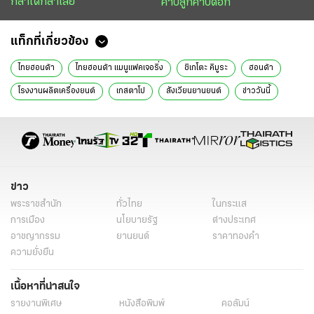
กล้าได้กล้าเสีย
คาบลูกคาบดอก
แท็กที่เกี่ยวข้อง
ไทยฮอนด้า
ไทย​ฮอนด้า แมนูแฟค​เจอ​ริ่ง
ชิ​เก​โตะ คิมูระ
ฮอนด้า
​โรง​งาน​ผลิต​เครื่องยนต์
เกสตาโป
สังเวียนยานยนต์
ข่าววันนี้
ข่าว
พระราชสำนัก
ทั่วไทย
ในกระแส
การเมือง
นโยบายรัฐ
ต่างประเทศ
อาชญากรรม
ยานยนต์
ราคาทองคำ
ความยั่งยืน
เนื้อหาที่น่าสนใจ
รายงานพิเศษ
หนังสือพิมพ์
คอลัมน์