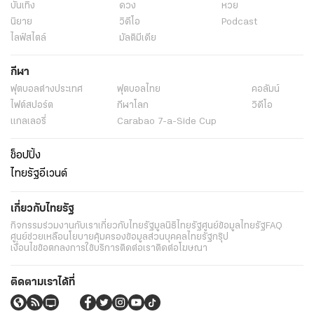
บันเทิง
ดวง
หวย
นิยาย
วิดีโอ
Podcast
ไลฟ์สไตล์
มัลติมีเดีย
กีฬา
ฟุตบอลต่่างประเทศ
ฟุตบอลไทย
คอลัมน์
ไฟต์สปอร์ต
กีฬาโลก
วิดีโอ
แกลเลอรี่
Carabao 7-a-Side Cup
ช็อปปิ้ง
ไทยรัฐอีเวนต์
เกี่ยวกับไทยรัฐ
กิจกรรม
ร่วมงานกับเรา
เกี่ยวกับไทยรัฐ
มูลนิธิไทยรัฐ
ศูนย์ข้อมูลไทยรัฐ
FAQ
ศูนย์ช่วยเหลือ
นโยบายคุ้มครองข้อมูลส่วนบุคคลไทยรัฐกรุ๊ป
เงื่อนไขข้อตกลงการใช้บริการ
ติดต่อเรา
ติดต่อโฆษณา
ติดตามเราได้ที่