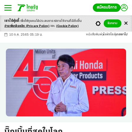
สมัครบริการ
เราใช้คุ้กกี้
เพื่อให้ทุกคนได้ประสบ
การณ์การใช้งานที่ดียิ่งขึ้น
+
ก
ก
-ก
รับทราบ
อ่านเพิ่มเติมคลิก
(Privacy Policy)
และ
(Cookie Policy)
10 ก.ค. 2565 05:19 น.
หนังสือพิมพ์
ไลฟ์สไตล์
เกสตาโป
บิ๊กเบิ้มที่สุดในโลก