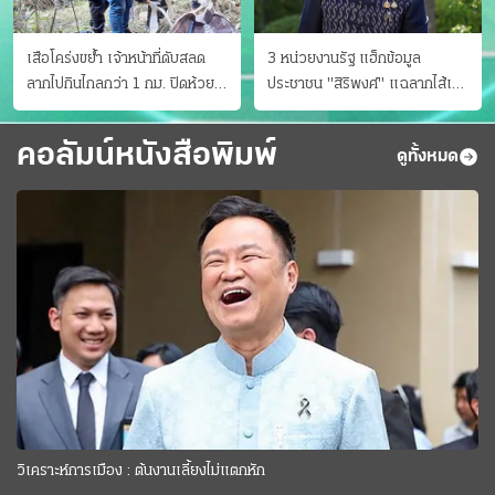
เสือโคร่งขย้ำ เจ้าหน้าที่ดับสลด
3 หน่วยงานรัฐ แฮ็กข้อมูล
ลากไปกินไกลกว่า 1 กม. ปิดห้วย
ประชาชน "สิริพงศ์" แฉลากไส้เอง
ขาแข้งชั่วคราว
"หนู" กอด "หนิม" สยบลือ
คอลัมน์หนังสือพิมพ์
ดูทั้งหมด
วิเคราะห์การเมือง : ต้นงานเลี้ยงไม่แตกหัก