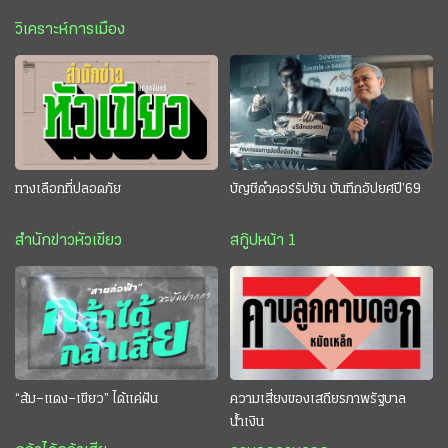
วิเคราะห์การเมือง
ทางเลือกที่ปลอดภัย
บัญชีดำคอร์รัปชัน บันทึกอัปยศปี’69
สำนักข่าวหัวเขียว
สกู๊ปหน้า 1
“ส้ม–แดง–เขียว” ได้แค่ฝัน
ความเสี่ยงของเสถียรภาพรัฐบาล
น้ำเงิน