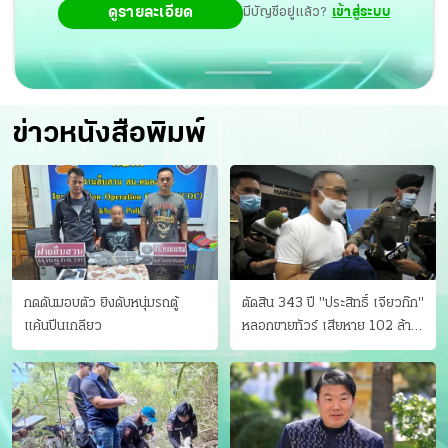
ดูรายละเอียด
มีบัญชีอยู่แล้ว?
เข้าสู่ระบบ
ข่าวหนังสือพิมพ์
กดดันมอบตัว ยิงดับหนุ่มรถตู้
ตัดสิน 343 ปี "ประสิทธิ์ เจียวก๊ก"
แค้นปีนเกลียว
หลอกขายทัวร์ เสียหาย 102 ล้าน
มีเหยื่อ 173 คน