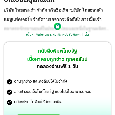
บริษัท ไทยฮอนด้า จำกัด หรือชื่อเดิม “บริษัท ไทยฮอนด้า
แมนูแฟคเจอริ่ง จำกัด” นอกจากจะลือลั่นในการเป็นเจ้า
ตลาดรถจักรยานยนต์ในประเทศไทยและหนึ่งในฐานผลิตรถ
เนื้อหาพิเศษเฉพาะสมาชิกหนังสือพิมพ์เท่านั้น
จักรยาน ยนต์ที่สำคัญระดับโลกของฮอนด้าแล้ว
หนังสือพิมพ์ไทยรัฐ
เนื้อหาครบทุกข่าว ทุกคอลัมน์
ทดลองอ่านฟรี 1 วัน
อ่านทุกข่าว และคอลัมน์ได้ไม่จำกัด
อ่านข่าวบนเว็บไซต์ไทยรัฐ แบบไม่มีโฆษณารบกวน
สมัครง่าย ไม่ต้องใช้บัตรเครดิต