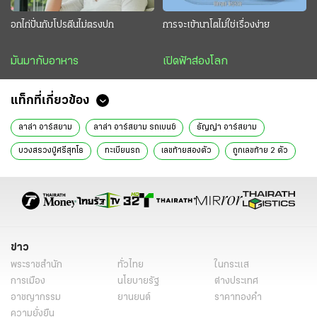
อกไก่ปั่นกับโปรตีนไม่ตรงปก
การจะเข้านาโตไม่ใช่เรื่องง่าย
มันมากับอาหาร
เปิดฟ้าส่องโลก
แท็กที่เกี่ยวข้อง
ลาล่า อาร์สยาม
ลาล่า อาร์สยาม รถเบนซ์
ธัญญ่า อาร์สยาม
บวงสรวงปู่ศรีสุทโธ
ทะเบียนรถ
เลขท้ายสองตัว
ถูกเลขท้าย 2 ตัว
ซุบซิบกับหมวยซ่า
หมวยซ่า
กอสซิป
ข่าว
พระราชสำนัก
ทั่วไทย
ในกระแส
การเมือง
นโยบายรัฐ
ต่างประเทศ
อาชญากรรม
ยานยนต์
ราคาทองคำ
ความยั่งยืน