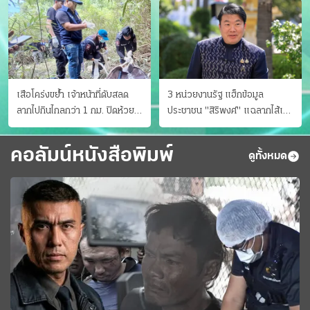
เสือโคร่งขย้ำ เจ้าหน้าที่ดับสลด
3 หน่วยงานรัฐ แฮ็กข้อมูล
ลากไปกินไกลกว่า 1 กม. ปิดห้วย
ประชาชน "สิริพงศ์" แฉลากไส้เอง
ขาแข้งชั่วคราว
"หนู" กอด "หนิม" สยบลือ
คอลัมน์หนังสือพิมพ์
ดูทั้งหมด