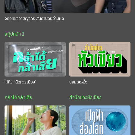
จิตวิทยาอาชญากร สันดานดิบอำมหิต
สกู๊ปหน้า 1
ไม่ถึง “นักการเมือง”
ยอมถอดใจ
กล้าได้กล้าเสีย
สำนักข่าวหัวเขียว