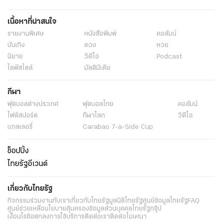
เนื้อหาที่น่าสนใจ
รายงานพิเศษ
หนังสือพิมพ์
คอลัมน์
บันเทิง
ดวง
หวย
นิยาย
วิดีโอ
Podcast
ไลฟ์สไตล์
มัลติมีเดีย
กีฬา
ฟุตบอลต่่างประเทศ
ฟุตบอลไทย
คอลัมน์
ไฟต์สปอร์ต
กีฬาโลก
วิดีโอ
แกลเลอรี่
Carabao 7-a-Side Cup
ช็อปปิ้ง
ไทยรัฐอีเวนต์
เกี่ยวกับไทยรัฐ
กิจกรรม
ร่วมงานกับเรา
เกี่ยวกับไทยรัฐ
มูลนิธิไทยรัฐ
ศูนย์ข้อมูลไทยรัฐ
FAQ
ศูนย์ช่วยเหลือ
นโยบายคุ้มครองข้อมูลส่วนบุคคลไทยรัฐกรุ๊ป
เงื่อนไขข้อตกลงการใช้บริการ
ติดต่อเรา
ติดต่อโฆษณา