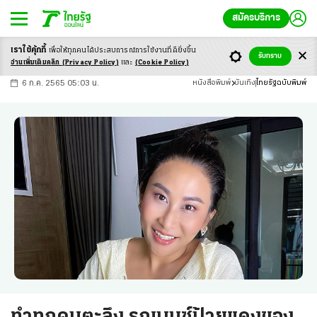
สมัครบริการ
เราใช้คุ้กกี้
เพื่อให้ทุกคนได้ประสบ
การณ์การใช้งานที่ดียิ่งขึ้น
+
ก
ก
-ก
รับทราบ
อ่านเพิ่มเติมคลิก
(Privacy Policy)
และ
(Cookie Policy)
6 ก.ค. 2565 05:03 น.
หนังสือพิมพ์
บันเทิง
ไทยรัฐฉบับพิมพ์
ทำทุกคนตะลึง รถเบนซ์ป้ายแดงของ