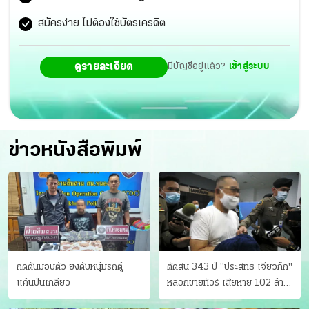
สมัครง่าย ไม่ต้องใช้บัตรเครดิต
ดูรายละเอียด
มีบัญชีอยู่แล้ว?
เข้าสู่ระบบ
ข่าวหนังสือพิมพ์
กดดันมอบตัว ยิงดับหนุ่มรถตู้
ตัดสิน 343 ปี "ประสิทธิ์ เจียวก๊ก"
แค้นปีนเกลียว
หลอกขายทัวร์ เสียหาย 102 ล้าน
มีเหยื่อ 173 คน