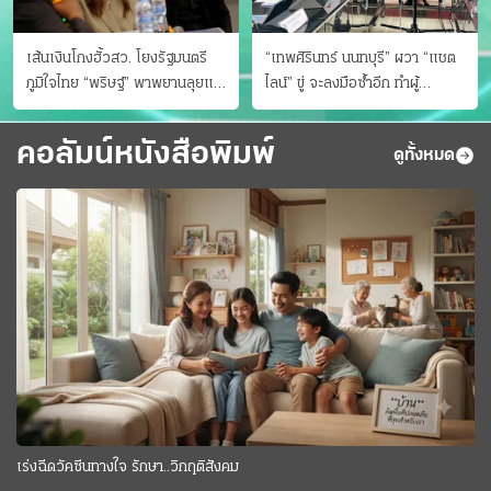
เส้นเงินโกงฮั้วสว. โยงรัฐมนตรี
“เทพศิรินทร์ นนทบุรี” ผวา “แชต
ภูมิใจไทย “พริษฐ์” พาพยานลุยแฉ
ไลน์” ขู่ จะลงมือซ้ำอีก ทําผู้
มีโอนให้คนกกต.ด้วย
ปกครองแตกตื่นแจ้งตำรวจ
คอลัมน์หนังสือพิมพ์
ดูทั้งหมด
เร่งฉีดวัคซีนทางใจ รักษา..วิกฤติสังคม