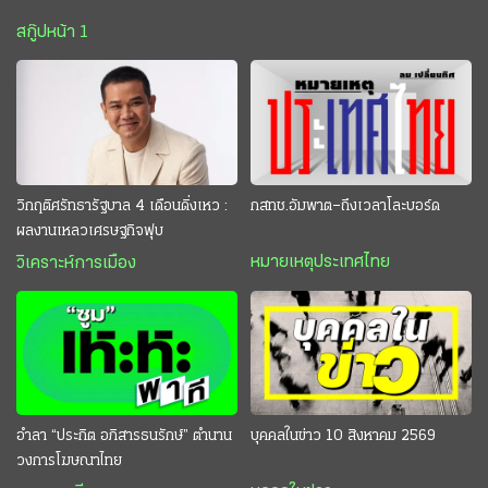
สกู๊ปหน้า 1
วิกฤติศรัทธารัฐบาล 4 เดือนดิ่งเหว :
กสทช.อัมพาต–ถึงเวลาโละบอร์ด
ผลงานเหลวเศรษฐกิจฟุบ
หมายเหตุประเทศไทย
วิเคราะห์การเมือง
อำลา “ประกิต อภิสารธนรักษ์” ตำนาน
บุคคลในข่าว 10 สิงหาคม 2569
วงการโฆษณาไทย