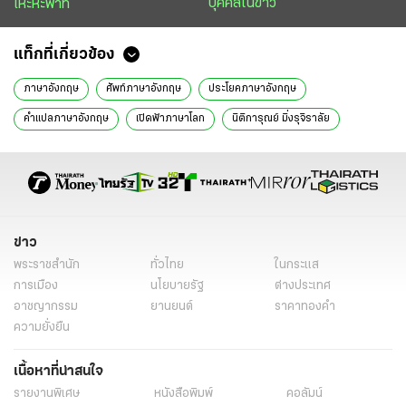
บุคคลในข่าว
เหะหะพาที
แท็กที่เกี่ยวข้อง
ภาษาอังกฤษ
ศัพท์ภาษาอังกฤษ
ประโยคภาษาอังกฤษ
คำแปลภาษาอังกฤษ
เปิดฟ้าภาษาโลก
นิติการุณย์ มิ่งรุจิราลัย
ข่าววันนี้
การศึกษา
ข่าว
พระราชสำนัก
ทั่วไทย
ในกระแส
การเมือง
นโยบายรัฐ
ต่างประเทศ
อาชญากรรม
ยานยนต์
ราคาทองคำ
ความยั่งยืน
เนื้อหาที่น่าสนใจ
รายงานพิเศษ
หนังสือพิมพ์
คอลัมน์