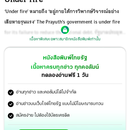
‘Under fire’ หมายถึง ‘อยู่ภายใต้การวิพากษ์วิจารณ์อย่าง
เสียหายรุนแรง’ The Prayuth’s government is under fire
for its failure to reduce the national debt. รัฐบาลประยุทธ์
เนื้อหาพิเศษเฉพาะสมาชิกหนังสือพิมพ์เท่านั้น
ได้รับการวิพากษ์วิจารณ์อย่างรุนแรงเรื่องความล้มเหลวใน
การลดหนี้สาธารณะ
ผมสั่งไฟโซลาร์เซลล์ไป 3 ชุด แต่ยังไม่
หนังสือพิมพ์ไทยรัฐ
ได้ของ เมื่อโทรศัพท์ไปถาม เจ้าของบริษัทตอบว่า You’re not
เนื้อหาครบทุกข่าว ทุกคอลัมน์
getting the goods until I get some money up front. ผู้
ทดลองอ่านฟรี 1 วัน
อ่านท่านครับ up front หมายถึง payment in advance หรือ
อ่านทุกข่าว และคอลัมน์ได้ไม่จำกัด
paid in advance การจ่ายล่วงหน้า
อ่านข่าวบนเว็บไซต์ไทยรัฐ แบบไม่มีโฆษณารบกวน
สมัครง่าย ไม่ต้องใช้บัตรเครดิต