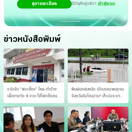
ดูรายละเอียด
มีบัญชีอยู่แล้ว?
เข้าสู่ระบบ
ข่าวหนังสือพิมพ์
แจ้งจับ "พ่อเลี้ยง" โหด-ทําร้าย
พิษฝนถล่มหนัก เมืองนครพนมจม
เด็กชายวัย 4 ขวบ ใช้ไฟแช็กลน
จังหวัดริมโขงอ่วม! นํ้าเอ่อระบาย
บาดเจ็บ
ไม่ทัน แม่ปิงทะลักล้น