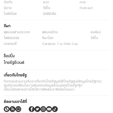
บันเทิง
ดวง
หวย
นิยาย
วิดีโอ
Podcast
ไลฟ์สไตล์
มัลติมีเดีย
กีฬา
ฟุตบอลต่่างประเทศ
ฟุตบอลไทย
คอลัมน์
ไฟต์สปอร์ต
กีฬาโลก
วิดีโอ
แกลเลอรี่
Carabao 7-a-Side Cup
ช็อปปิ้ง
ไทยรัฐอีเวนต์
เกี่ยวกับไทยรัฐ
กิจกรรม
ร่วมงานกับเรา
เกี่ยวกับไทยรัฐ
มูลนิธิไทยรัฐ
ศูนย์ข้อมูลไทยรัฐ
FAQ
ศูนย์ช่วยเหลือ
นโยบายคุ้มครองข้อมูลส่วนบุคคลไทยรัฐกรุ๊ป
เงื่อนไขข้อตกลงการใช้บริการ
ติดต่อเรา
ติดต่อโฆษณา
ติดตามเราได้ที่