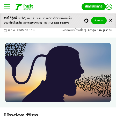
สมัครบริการ
เราใช้คุ้กกี้
เพื่อให้ทุกคนได้ประสบ
การณ์การใช้งานที่ดียิ่งขึ้น
+
ก
ก
-ก
รับทราบ
อ่านเพิ่มเติมคลิก
(Privacy Policy)
และ
(Cookie Policy)
6 ก.ค. 2565 05:15 น.
หนังสือพิมพ์
ไลฟ์สไตล์
นิติการุณย์ มิ่งรุจิราลัย
Under fire