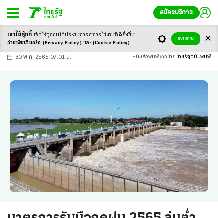
สมัครบริการ
เราใช้คุ้กกี้
เพื่อให้ทุกคนได้ประสบ
การณ์การใช้งานที่ดียิ่งขึ้น
+
ก
ก
-ก
รับทราบ
อ่านเพิ่มเติมคลิก
(Privacy Policy)
และ
(Cookie Policy)
30 พ.ค. 2565 07:01 น.
หนังสือพิมพ์
ทั่วไทย
ไทยรัฐฉบับพิมพ์
มาตรการรับมือฤดูฝน 2565 ลุ่มต่ำ