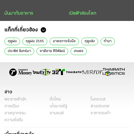
มันมากับอาหาร
เปิดฟ้าส่องโลก
แท็กที่เกี่ยวข้อง
ฤดูฝน
ฤดูฝน 2565
มาตรการรับมือ
ฤดูแล้ง
ทำนา
ประพิศ จันทร์มา
ชาติชาย ศิริพัฒน์
เกษตร
ข่าว
พระราชสำนัก
ทั่วไทย
ในกระแส
การเมือง
นโยบายรัฐ
ต่างประเทศ
อาชญากรรม
ยานยนต์
ราคาทองคำ
ความยั่งยืน