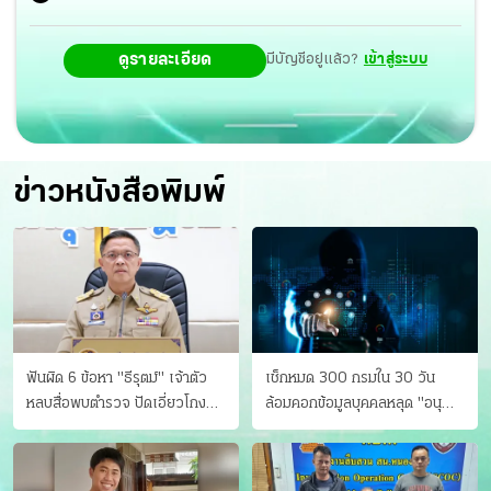
ดูรายละเอียด
มีบัญชีอยู่แล้ว?
เข้าสู่ระบบ
ข่าวหนังสือพิมพ์
ฟันผิด 6 ข้อหา "ธีรุตม์" เจ้าตัว
เช็กหมด 300 กรมใน 30 วัน
หลบสื่อพบตำรวจ ปัดเอี่ยวโกง
ล้อมคอกข้อมูลบุคคลหลุด "อนุ
สอบท้องถิ่น จ่อบี้รํ่ารวยมากปกติ
ดิษฐ์" ขยี้ภัยระดับชาติ