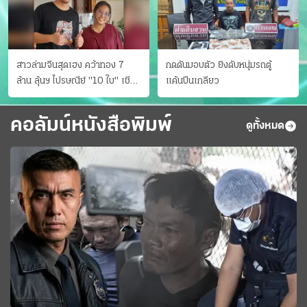
สาวล่ามจีนสุดเฮง คว้าทอง 7
กดดันมอบตัว ยิงดับหนุ่มรถตู้
ล้าน ลุ้นฯ ไปรษณีย์ "10 ใบ" เชียร์
แค้นปีนเกลียว
สเปนได้แชมป์
คอลัมน์หนังสือพิมพ์
ดูทั้งหมด