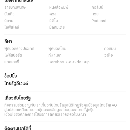
เนื้อหาที่น่าสนใจ
รายงานพิเศษ
หนังสือพิมพ์
คอลัมน์
บันเทิง
ดวง
หวย
นิยาย
วิดีโอ
Podcast
ไลฟ์สไตล์
มัลติมีเดีย
กีฬา
ฟุตบอลต่่างประเทศ
ฟุตบอลไทย
คอลัมน์
ไฟต์สปอร์ต
กีฬาโลก
วิดีโอ
แกลเลอรี่
Carabao 7-a-Side Cup
ช็อปปิ้ง
ไทยรัฐอีเวนต์
เกี่ยวกับไทยรัฐ
กิจกรรม
ร่วมงานกับเรา
เกี่ยวกับไทยรัฐ
มูลนิธิไทยรัฐ
ศูนย์ข้อมูลไทยรัฐ
FAQ
ศูนย์ช่วยเหลือ
นโยบายคุ้มครองข้อมูลส่วนบุคคลไทยรัฐกรุ๊ป
เงื่อนไขข้อตกลงการใช้บริการ
ติดต่อเรา
ติดต่อโฆษณา
ติดตามเราได้ที่