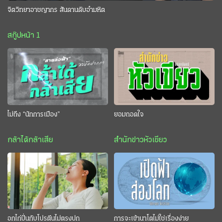
จิตวิทยาอาชญากร สันดานดิบอำมหิต
สกู๊ปหน้า 1
ไม่ถึง “นักการเมือง”
ยอมถอดใจ
กล้าได้กล้าเสีย
สำนักข่าวหัวเขียว
อกไก่ปั่นกับโปรตีนไม่ตรงปก
การจะเข้านาโตไม่ใช่เรื่องง่าย