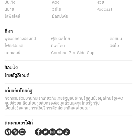
บันเทิง
ดวง
หวย
นิยาย
วิดีโอ
Podcast
ไลฟ์สไตล์
มัลติมีเดีย
กีฬา
ฟุตบอลต่่างประเทศ
ฟุตบอลไทย
คอลัมน์
ไฟต์สปอร์ต
กีฬาโลก
วิดีโอ
แกลเลอรี่
Carabao 7-a-Side Cup
ช็อปปิ้ง
ไทยรัฐอีเวนต์
เกี่ยวกับไทยรัฐ
กิจกรรม
ร่วมงานกับเรา
เกี่ยวกับไทยรัฐ
มูลนิธิไทยรัฐ
ศูนย์ข้อมูลไทยรัฐ
FAQ
ศูนย์ช่วยเหลือ
นโยบายคุ้มครองข้อมูลส่วนบุคคลไทยรัฐกรุ๊ป
เงื่อนไขข้อตกลงการใช้บริการ
ติดต่อเรา
ติดต่อโฆษณา
ติดตามเราได้ที่