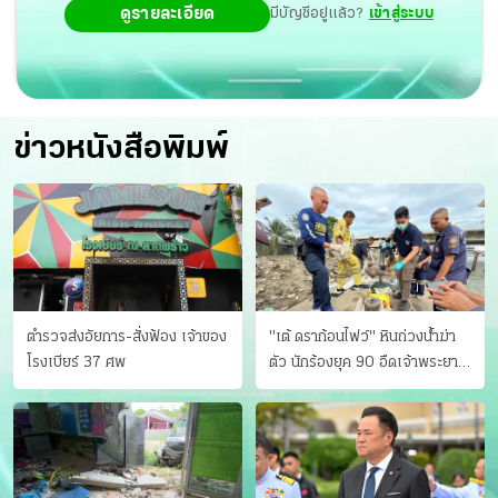
ดูรายละเอียด
มีบัญชีอยู่แล้ว?
เข้าสู่ระบบ
ข่าวหนังสือพิมพ์
ตำรวจส่งอัยการ-สั่งฟ้อง เจ้าของ
"เต้ ดราก้อนไฟว์" หินถ่วงน้ำฆ่า
โรงเบียร์ 37 ศพ
ตัว นักร้องยุค 90 อืดเจ้าพระยา
แฟนหาตัววุ่น เครียดธุรกิจ!