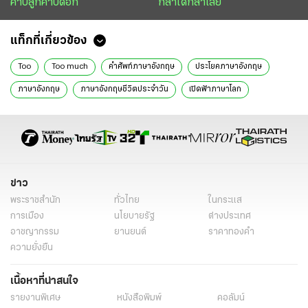
คาบลูกคาบดอก
กล้าได้กล้าเสีย
แท็กที่เกี่ยวข้อง
Too
Too much
คำศัพท์ภาษาอังกฤษ
ประโยคภาษาอังกฤษ
ภาษาอังกฤษ
ภาษาอังกฤษชีวิตประจำวัน
เปิดฟ้าภาษาโลก
นิติการุณย์ มิ่งรุจิราลัย
การศึกษา
ข่าว
พระราชสำนัก
ทั่วไทย
ในกระแส
การเมือง
นโยบายรัฐ
ต่างประเทศ
อาชญากรรม
ยานยนต์
ราคาทองคำ
ความยั่งยืน
เนื้อหาที่น่าสนใจ
รายงานพิเศษ
หนังสือพิมพ์
คอลัมน์