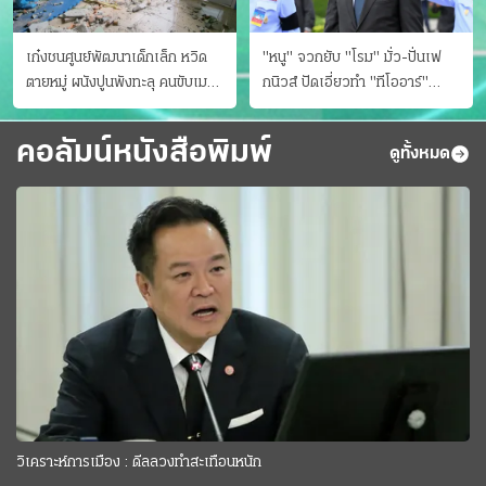
เก๋งชนศูนย์พัฒนาเด็กเล็ก หวิด
"หนู" จวกยับ "โรม" มั่ว-ปั่นเฟ
ตายหมู่ ผนังปูนพังทะลุ คนขับเมา
กนิวส์ ปัดเอี่ยวทํา "ทีโออาร์"
ยา
ต้นทางโกงสอบฉาว
คอลัมน์หนังสือพิมพ์
ดูทั้งหมด
วิเคราะห์การเมือง : ดีลลวงทำสะเทือนหนัก