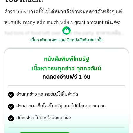
คำว่า tons บางครั้งไม่ได้หมายถึงจำนวนหลายตันจริงๆ แต่
หมายถึง many หรือ much หรือ a great amount เช่น We
had tons of food left over after the party. อาหารเหลือ
เนื้อหาพิเศษเฉพาะสมาชิกหนังสือพิมพ์เท่านั้น
บานเบอะเยอะแยะไปหมดหลังจากงานปาร์ตี้ ผมไปพักกับ
ครอบครัวของอดีตเพื่อนรัก เห็นแล้วก็ปวดหัวแทนครับ
หนังสือพิมพ์ไทยรัฐ
Arthur has too many irons in the fire. อาร์เธอร์มีเหล็ก
เนื้อหาครบทุกข่าว ทุกคอลัมน์
มากมายหลายชิ้นเกินไปในไฟ ประโยคนี้สื่อถึงอาร์เธอร์มี
ทดลองอ่านฟรี 1 วัน
มากมายหลายสิ่ง หลายกิจกรรม หลายความสนใจ หลายเรื่อง
อ่านทุกข่าว และคอลัมน์ได้ไม่จำกัด
หลายราวในเวลาเดียวกัน ซึ่งยากที่จะจัดการให้สำเร็จได้อย่าง
มีประสิทธิภาพ ‘to have too many irons in the fire’ วลีนี้ใช้
อ่านข่าวบนเว็บไซต์ไทยรัฐ แบบไม่มีโฆษณารบกวน
กันบ่อยครับ ความหมายก็แบบเดียวกับที่อาร์เธอร์เป็นนั่นละ
สมัครง่าย ไม่ต้องใช้บัตรเครดิต
ครับ