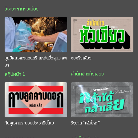
วิเคราะห์การเมือง
มุมมืดเทศกาลดนตรี แหล่งมั่วสุม..เสพ
จบครึ่งเดียว
ยา
สำนักข่าวหัวเขียว
สกู๊ปหน้า 1
ภัยคุกคามระบอบประชาธิปไตย
รัฐบาล “เส้นใหญ่”