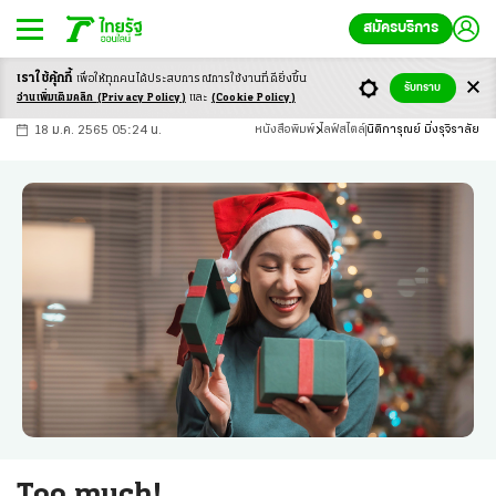
สมัครบริการ
เราใช้คุ้กกี้
เพื่อให้ทุกคนได้ประสบ
การณ์การใช้งานที่ดียิ่งขึ้น
+
ก
ก
-ก
รับทราบ
อ่านเพิ่มเติมคลิก
(Privacy Policy)
และ
(Cookie Policy)
18 ม.ค. 2565 05:24 น.
หนังสือพิมพ์
ไลฟ์สไตล์
นิติการุณย์ มิ่งรุจิราลัย
Too much!