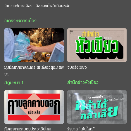
วิเคราะห์การเมือง : ดีลลวงทำสะเทือนหนัก
วิเคราะห์การเมือง
มุมมืดเทศกาลดนตรี แหล่งมั่วสุม..เสพ
จบครึ่งเดียว
ยา
สำนักข่าวหัวเขียว
สกู๊ปหน้า 1
ภัยคุกคามระบอบประชาธิปไตย
รัฐบาล “เส้นใหญ่”