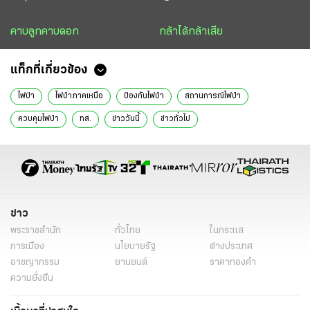
คาบลูกคาบดอก
กล้าได้กล้าเสีย
แท็กที่เกี่ยวข้อง
ไฟป่า
ไฟป่าภาคเหนือ
ป้องกันไฟป่า
สถานการณ์ไฟป่า
ควบคุมไฟป่า
ทส.
ข่าววันนี้
ข่าวทั่วไป
ข่าว
พระราชสำนัก
ทั่วไทย
ในกระแส
การเมือง
นโยบายรัฐ
ต่างประเทศ
อาชญากรรม
ยานยนต์
ราคาทองคำ
ความยั่งยืน