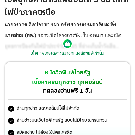
ไฟป่าภาคเหนือ
นายวราวุธ ศิลปอาชา รมว.ทรัพยากรธรรมชาติและสิ่ง
แวดล้อม (ทส.)
กล่าวเปิดโครงการชิงเก็บ ลดเผา และเปิด
ยุทธการป้องกันไฟป่าประจำปี 2565 ที่อ่างเก็บน้ำวังเฮือ
เนื้อหาพิเศษเฉพาะสมาชิกหนังสือพิมพ์เท่านั้น
ต.พระบาท อ.เมือง จ.ลำปาง ว่า สถานการณ์ไฟป่า
ปีงบประมาณ พ.ศ.2564 การดำเนินงานของกรมป่าไม้ถือว่า
หนังสือพิมพ์ไทยรัฐ
ประสบความสำเร็จเป็นอย่างดี ดั่งสถิติจุดความร้อนจาก
เนื้อหาครบทุกข่าว ทุกคอลัมน์
ภาพถ่ายดาวเทียม Suomi NPP เซ็นเซอร์ VIIRS พบว่า
ทดลองอ่านฟรี 1 วัน
ระหว่างวันที่ 1 ม.ค.-31 พ.ค. มีจุดความร้อนในพื้นที่ป่าสงวน
อ่านทุกข่าว และคอลัมน์ได้ไม่จำกัด
แห่งชาติ จำนวน 30,293 จุด เป็นปริมาณที่ลดลงถึง 26,036
จุด เมื่อเทียบกับปี 2563
อ่านข่าวบนเว็บไซต์ไทยรัฐ แบบไม่มีโฆษณารบกวน
สมัครง่าย ไม่ต้องใช้บัตรเครดิต