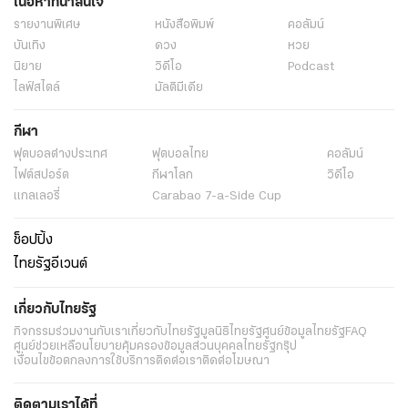
เนื้อหาที่น่าสนใจ
รายงานพิเศษ
หนังสือพิมพ์
คอลัมน์
บันเทิง
ดวง
หวย
นิยาย
วิดีโอ
Podcast
ไลฟ์สไตล์
มัลติมีเดีย
กีฬา
ฟุตบอลต่่างประเทศ
ฟุตบอลไทย
คอลัมน์
ไฟต์สปอร์ต
กีฬาโลก
วิดีโอ
แกลเลอรี่
Carabao 7-a-Side Cup
ช็อปปิ้ง
ไทยรัฐอีเวนต์
เกี่ยวกับไทยรัฐ
กิจกรรม
ร่วมงานกับเรา
เกี่ยวกับไทยรัฐ
มูลนิธิไทยรัฐ
ศูนย์ข้อมูลไทยรัฐ
FAQ
ศูนย์ช่วยเหลือ
นโยบายคุ้มครองข้อมูลส่วนบุคคลไทยรัฐกรุ๊ป
เงื่อนไขข้อตกลงการใช้บริการ
ติดต่อเรา
ติดต่อโฆษณา
ติดตามเราได้ที่