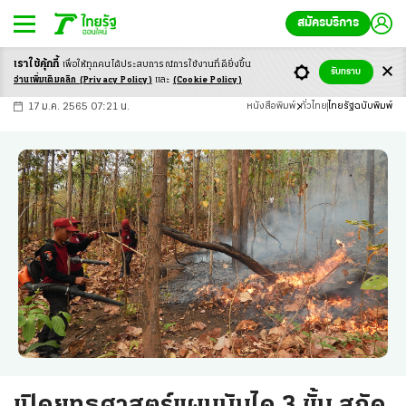
สมัครบริการ
เราใช้คุ้กกี้
เพื่อให้ทุกคนได้ประสบ
การณ์การใช้งานที่ดียิ่งขึ้น
+
ก
ก
-ก
รับทราบ
อ่านเพิ่มเติมคลิก
(Privacy Policy)
และ
(Cookie Policy)
17 ม.ค. 2565 07:21 น.
หนังสือพิมพ์
ทั่วไทย
ไทยรัฐฉบับพิมพ์
เปิดยุทธศาสตร์แผนบันได 3 ขั้น สกัด