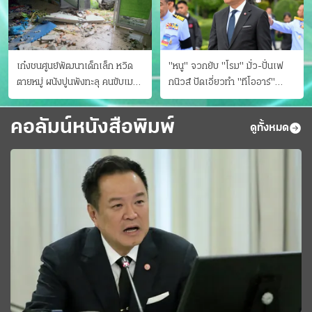
เก๋งชนศูนย์พัฒนาเด็กเล็ก หวิด
"หนู" จวกยับ "โรม" มั่ว-ปั่นเฟ
ตายหมู่ ผนังปูนพังทะลุ คนขับเมา
กนิวส์ ปัดเอี่ยวทํา "ทีโออาร์"
ยา
ต้นทางโกงสอบฉาว
คอลัมน์หนังสือพิมพ์
ดูทั้งหมด