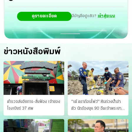
ดูรายละเอียด
มีบัญชีอยู่แล้ว?
เข้าสู่ระบบ
ข่าวหนังสือพิมพ์
ตำรวจส่งอัยการ-สั่งฟ้อง เจ้าของ
"เต้ ดราก้อนไฟว์" หินถ่วงน้ำฆ่า
โรงเบียร์ 37 ศพ
ตัว นักร้องยุค 90 อืดเจ้าพระยา
แฟนหาตัววุ่น เครียดธุรกิจ!