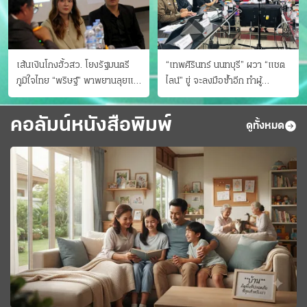
เส้นเงินโกงฮั้วสว. โยงรัฐมนตรี
“เทพศิรินทร์ นนทบุรี” ผวา “แชต
ภูมิใจไทย “พริษฐ์” พาพยานลุยแฉ
ไลน์” ขู่ จะลงมือซ้ำอีก ทําผู้
มีโอนให้คนกกต.ด้วย
ปกครองแตกตื่นแจ้งตำรวจ
คอลัมน์หนังสือพิมพ์
ดูทั้งหมด