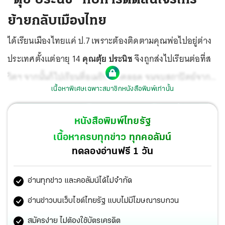
ย้ายกลับเมืองไทย
ได้เรียนเมืองไทยแค่ ป.7 เพราะต้องติดตามคุณพ่อไปอยู่ต่าง
ประเทศตั้งแต่อายุ 14
คุณตุ้ย ประนิช
จึงถูกส่งไปเรียนต่อที่ส
วิตฯ จากนั้นก็ไปเรียนที่อเมริกามาตลอด จนจบสถาปัตย์จาก
เนื้อหาพิเศษเฉพาะสมาชิกหนังสือพิมพ์เท่านั้น
Cornell ตามรอยคุณปู่ คือ
พระยาประสาทธาตุการย์
ซึ่งเรียน
ที่นี่ พอเรียนจบ คุณตุ้ย ก็ใช้ชีวิตอยู่ที่อเมริกาเรื่อยมา ในฐานะ
หนังสือพิมพ์ไทยรัฐ
อินทีเรียร์ดีไซเนอร์ชื่อดัง ซึ่งผ่านการทำงาน ได้ประสบการณ์
เนื้อหาครบทุกข่าว ทุกคอลัมน์
จากนักออกแบบระดับโลกแห่งยุคนั้นหลายคน อาทิ Howard
ทดลองอ่านฟรี 1 วัน
Hirsch และบริษัทใหญ่ๆอย่าง imperial group ฯลฯ ได้
อ่านทุกข่าว และคอลัมน์ได้ไม่จำกัด
ทำงานโปรเจกต์ใหญ่ๆ ในสมัยนั้น อาทิ โรงแรม Hyatt
Regency ที่แกรนด์ เซ็นทรัล สเตชั่น ต่อมา คุณตุ้ย เปิดบริษัท
อ่านข่าวบนเว็บไซต์ไทยรัฐ แบบไม่มีโฆษณารบกวน
ของตัวเอง จนชื่อ Tui Pranich โด่งดัง มีลูกค้าระดับเอลิสต์
สมัครง่าย ไม่ต้องใช้บัตรเครดิต