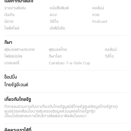
เนื้อหาที่น่าสนใจ
รายงานพิเศษ
หนังสือพิมพ์
คอลัมน์
บันเทิง
ดวง
หวย
นิยาย
วิดีโอ
Podcast
ไลฟ์สไตล์
มัลติมีเดีย
กีฬา
ฟุตบอลต่่างประเทศ
ฟุตบอลไทย
คอลัมน์
ไฟต์สปอร์ต
กีฬาโลก
วิดีโอ
แกลเลอรี่
Carabao 7-a-Side Cup
ช็อปปิ้ง
ไทยรัฐอีเวนต์
เกี่ยวกับไทยรัฐ
กิจกรรม
ร่วมงานกับเรา
เกี่ยวกับไทยรัฐ
มูลนิธิไทยรัฐ
ศูนย์ข้อมูลไทยรัฐ
FAQ
ศูนย์ช่วยเหลือ
นโยบายคุ้มครองข้อมูลส่วนบุคคลไทยรัฐกรุ๊ป
เงื่อนไขข้อตกลงการใช้บริการ
ติดต่อเรา
ติดต่อโฆษณา
ติดตามเราได้ที่