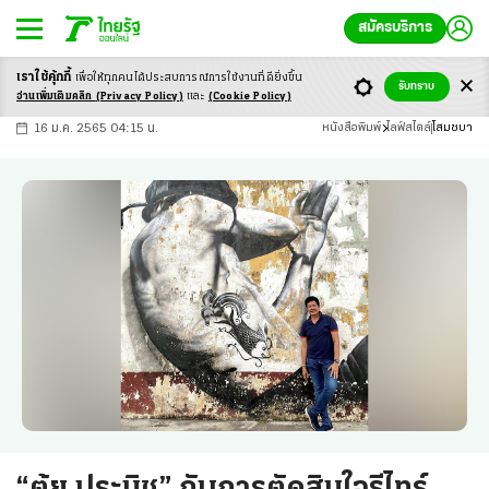
สมัครบริการ
เราใช้คุ้กกี้
เพื่อให้ทุกคนได้ประสบ
การณ์การใช้งานที่ดียิ่งขึ้น
+
ก
ก
-ก
รับทราบ
อ่านเพิ่มเติมคลิก
(Privacy Policy)
และ
(Cookie Policy)
16 ม.ค. 2565 04:15 น.
หนังสือพิมพ์
ไลฟ์สไตล์
โสมชบา
“ตุ้ย ประนิช” กับการตัดสินใจรีไทร์