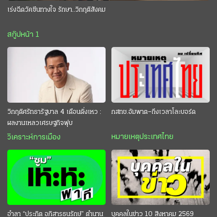
เร่งฉีดวัคซีนทางใจ รักษา..วิกฤติสังคม
สกู๊ปหน้า 1
วิกฤติศรัทธารัฐบาล 4 เดือนดิ่งเหว :
กสทช.อัมพาต–ถึงเวลาโละบอร์ด
ผลงานเหลวเศรษฐกิจฟุบ
หมายเหตุประเทศไทย
วิเคราะห์การเมือง
อำลา “ประกิต อภิสารธนรักษ์” ตำนาน
บุคคลในข่าว 10 สิงหาคม 2569