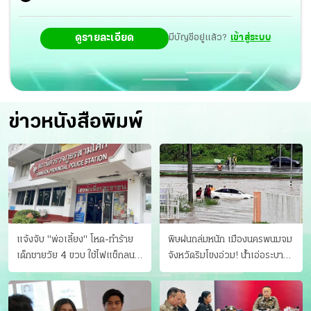
ของอเมริกาจองตัวให้ตกแต่งบ้าน เช่น นักร้อง เจนนิเฟอร์
ดูรายละเอียด
มีบัญชีอยู่แล้ว?
เข้าสู่ระบบ
โลเปซ ชากีรา ผู้กำกับหนัง ฟรานซิส ฟอร์ด คอปโปลา และ
เศรษฐีมหาเศรษฐีอีกมากมาย คุณตุ้ย จึงทำงานอย่างแสนสุข
บินไพรเวทเจ็ตของลูกค้าไปช็อปปิ้ง
ข่าวหนังสือพิมพ์
แจ้งจับ "พ่อเลี้ยง" โหด-ทําร้าย
พิษฝนถล่มหนัก เมืองนครพนมจม
เด็กชายวัย 4 ขวบ ใช้ไฟแช็กลน
จังหวัดริมโขงอ่วม! นํ้าเอ่อระบาย
บาดเจ็บ
ไม่ทัน แม่ปิงทะลักล้น