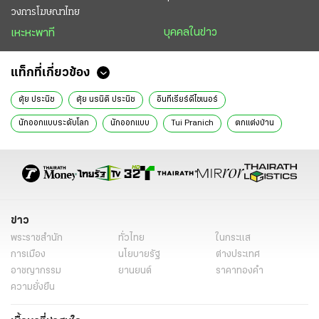
วงการโฆษณาไทย
บุคคลในข่าว
เหะหะพาที
แท็กที่เกี่ยวข้อง
ตุ้ย ประนิช
ตุ้ย นรนิติ ประนิช
อินทีเรียร์ดีไซเนอร์
นักออกแบบระดับโลก
นักออกแบบ
Tui Pranich
ตกแต่งบ้าน
Interior Designer
ของว่างวันอาทิตย์
โสมชบา
ข่าว
พระราชสำนัก
ทั่วไทย
ในกระแส
การเมือง
นโยบายรัฐ
ต่างประเทศ
อาชญากรรม
ยานยนต์
ราคาทองคำ
ความยั่งยืน