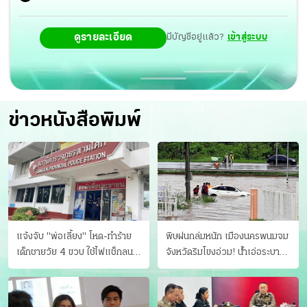
ดูรายละเอียด
มีบัญชีอยู่แล้ว?
เข้าสู่ระบบ
ข่าวหนังสือพิมพ์
แจ้งจับ "พ่อเลี้ยง" โหด-ทําร้าย
พิษฝนถล่มหนัก เมืองนครพนมจม
เด็กชายวัย 4 ขวบ ใช้ไฟแช็กลน
จังหวัดริมโขงอ่วม! นํ้าเอ่อระบาย
บาดเจ็บ
ไม่ทัน แม่ปิงทะลักล้น