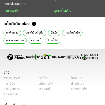
วงการโฆษณาไทย
บุคคลในข่าว
เหะหะพาที
แท็กที่เกี่ยวข้อง
คาซัคสถาน
วลาดิเมียร์ ปูติน
รัสเซีย
กองทัพรัสเซีย
ฆาเซิม โตกา เยฟ
ข่าววันนี้
ข่าวทั่วไป
ข่าว
พระราชสำนัก
ทั่วไทย
ในกระแส
การเมือง
นโยบายรัฐ
ต่างประเทศ
อาชญากรรม
ยานยนต์
ราคาทองคำ
ความยั่งยืน