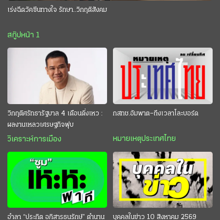
เร่งฉีดวัคซีนทางใจ รักษา..วิกฤติสังคม
สกู๊ปหน้า 1
วิกฤติศรัทธารัฐบาล 4 เดือนดิ่งเหว :
กสทช.อัมพาต–ถึงเวลาโละบอร์ด
ผลงานเหลวเศรษฐกิจฟุบ
หมายเหตุประเทศไทย
วิเคราะห์การเมือง
อำลา “ประกิต อภิสารธนรักษ์” ตำนาน
บุคคลในข่าว 10 สิงหาคม 2569