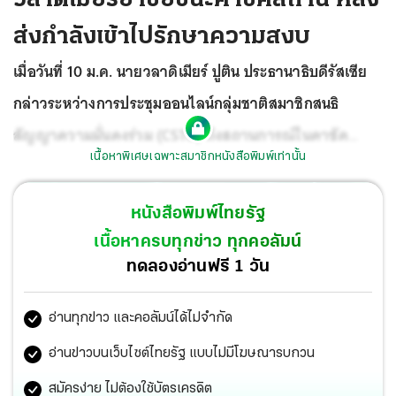
ส่งกำลังเข้าไปรักษาความสงบ
เมื่อวันที่ 10 ม.ค. นายวลาดิเมียร์ ปูติน ประธานาธิบดีรัสเซีย
กล่าวระหว่างการประชุมออนไลน์กลุ่มชาติสมาชิกสนธิ
สัญญาความมั่นคงร่วม (CSTO) ถึงสถานการณ์ในคาซัค
เนื้อหาพิเศษเฉพาะสมาชิกหนังสือพิมพ์เท่านั้น
สถาน
หลังกองทัพรัสเซียและชาติพันธมิตรส่งกองกำลังเข้าไป
รักษาความสงบตามคำร้องของนายฆาเซิม โตกา เยฟ
หนังสือพิมพ์ไทยรัฐ
ประธานาธิบดีคาซัคสถาน ระบุว่า กองทัพของ CSTO ประสบ
เนื้อหาครบทุกข่าว ทุกคอลัมน์
ความสำเร็จในการปกป้องคาซัคสถาน จากความพยายามของ
ทดลองอ่านฟรี 1 วัน
กลุ่มก่อการร้ายนักปล้นสะดม และอาชญากรต่างๆที่ต้องการ
อ่านทุกข่าว และคอลัมน์ได้ไม่จำกัด
บ่อน ทำลายรากฐานของประเทศ พร้อมเชื่อว่านี่จะไม่ใช่
เหตุการณ์ครั้งแรกและครั้งสุดท้าย ที่ต่างชาติจะเข้ามาปั่นป่วน
อ่านข่าวบนเว็บไซต์ไทยรัฐ แบบไม่มีโฆษณารบกวน
เสถียรภาพของกลุ่มประเทศสมาชิก.
สมัครง่าย ไม่ต้องใช้บัตรเครดิต