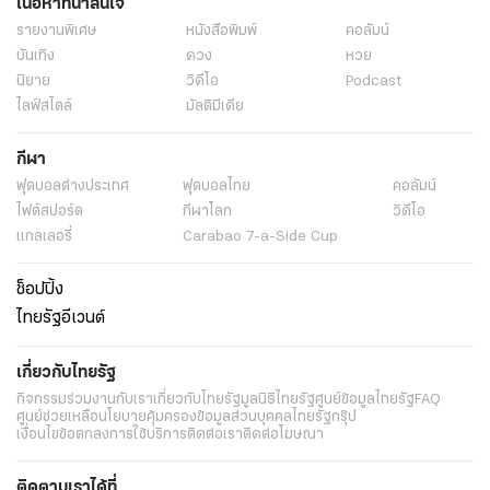
เนื้อหาที่น่าสนใจ
รายงานพิเศษ
หนังสือพิมพ์
คอลัมน์
บันเทิง
ดวง
หวย
นิยาย
วิดีโอ
Podcast
ไลฟ์สไตล์
มัลติมีเดีย
กีฬา
ฟุตบอลต่่างประเทศ
ฟุตบอลไทย
คอลัมน์
ไฟต์สปอร์ต
กีฬาโลก
วิดีโอ
แกลเลอรี่
Carabao 7-a-Side Cup
ช็อปปิ้ง
ไทยรัฐอีเวนต์
เกี่ยวกับไทยรัฐ
กิจกรรม
ร่วมงานกับเรา
เกี่ยวกับไทยรัฐ
มูลนิธิไทยรัฐ
ศูนย์ข้อมูลไทยรัฐ
FAQ
ศูนย์ช่วยเหลือ
นโยบายคุ้มครองข้อมูลส่วนบุคคลไทยรัฐกรุ๊ป
เงื่อนไขข้อตกลงการใช้บริการ
ติดต่อเรา
ติดต่อโฆษณา
ติดตามเราได้ที่