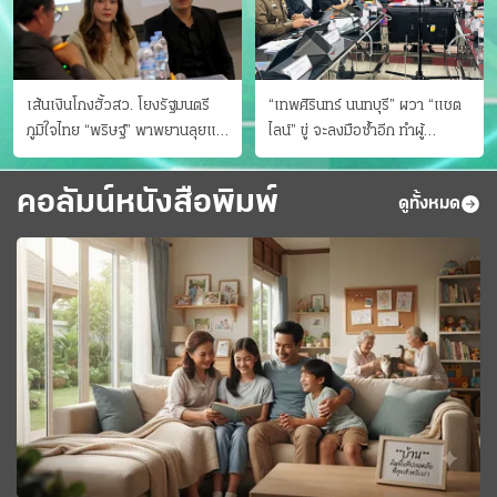
เส้นเงินโกงฮั้วสว. โยงรัฐมนตรี
“เทพศิรินทร์ นนทบุรี” ผวา “แชต
ภูมิใจไทย “พริษฐ์” พาพยานลุยแฉ
ไลน์” ขู่ จะลงมือซ้ำอีก ทําผู้
มีโอนให้คนกกต.ด้วย
ปกครองแตกตื่นแจ้งตำรวจ
คอลัมน์หนังสือพิมพ์
ดูทั้งหมด