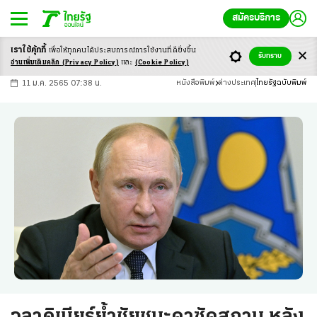
สมัครบริการ
เราใช้คุ้กกี้
เพื่อให้ทุกคนได้ประสบ
การณ์การใช้งานที่ดียิ่งขึ้น
+
ก
ก
-ก
รับทราบ
อ่านเพิ่มเติมคลิก
(Privacy Policy)
และ
(Cookie Policy)
11 ม.ค. 2565 07:38 น.
หนังสือพิมพ์
ต่างประเทศ
ไทยรัฐฉบับพิมพ์
วลาดิเมียร์ย้ำชัยชนะคาซัคสถาน หลัง