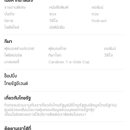
เนื้อหาที่น่าสนใจ
รายงานพิเศษ
หนังสือพิมพ์
คอลัมน์
บันเทิง
ดวง
หวย
นิยาย
วิดีโอ
Podcast
ไลฟ์สไตล์
มัลติมีเดีย
กีฬา
ฟุตบอลต่่างประเทศ
ฟุตบอลไทย
คอลัมน์
ไฟต์สปอร์ต
กีฬาโลก
วิดีโอ
แกลเลอรี่
Carabao 7-a-Side Cup
ช็อปปิ้ง
ไทยรัฐอีเวนต์
เกี่ยวกับไทยรัฐ
กิจกรรม
ร่วมงานกับเรา
เกี่ยวกับไทยรัฐ
มูลนิธิไทยรัฐ
ศูนย์ข้อมูลไทยรัฐ
FAQ
ศูนย์ช่วยเหลือ
นโยบายคุ้มครองข้อมูลส่วนบุคคลไทยรัฐกรุ๊ป
เงื่อนไขข้อตกลงการใช้บริการ
ติดต่อเรา
ติดต่อโฆษณา
ติดตามเราได้ที่