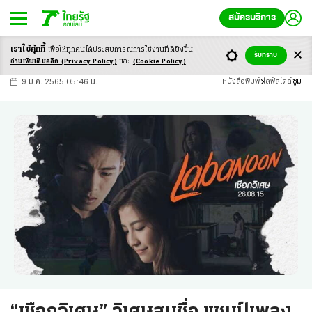
สมัครบริการ
เราใช้คุ้กกี้
เพื่อให้ทุกคนได้ประสบ
การณ์การใช้งานที่ดียิ่งขึ้น
+
ก
ก
-ก
รับทราบ
อ่านเพิ่มเติมคลิก
(Privacy Policy)
และ
(Cookie Policy)
9 ม.ค. 2565 05:46 น.
หนังสือพิมพ์
ไลฟ์สไตล์
ซูม
“เชือกวิเศษ” วิเศษสมชื่อ แชมป์เพลง