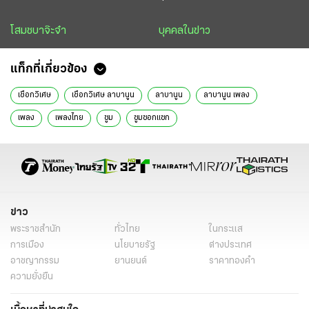
โสมชบาจ๊ะจ๋า
บุคคลในข่าว
แท็กที่เกี่ยวข้อง
เชือกวิเศษ
เชือกวิเศษ ลาบานูน
ลาบานูน
ลาบานูน เพลง
เพลง
เพลงไทย
ซูม
ซูมซอกแซก
ข่าว
พระราชสำนัก
ทั่วไทย
ในกระแส
การเมือง
นโยบายรัฐ
ต่างประเทศ
อาชญากรรม
ยานยนต์
ราคาทองคำ
ความยั่งยืน