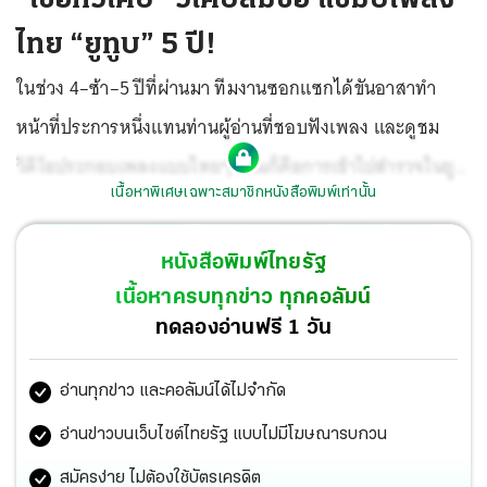
ไทย “ยูทูบ” 5 ปี!
ในช่วง 4–ซ้า–5 ปีที่ผ่านมา ทีมงานซอกแซกได้ขันอาสาทำ
หน้าที่ประการหนึ่งแทนท่านผู้อ่านที่ชอบฟังเพลง และดูชม
วิดีโอประกอบเพลงแบบไทยๆ...นั่นก็คือการเข้าไปสำรวจในยู
เนื้อหาพิเศษเฉพาะสมาชิกหนังสือพิมพ์เท่านั้น
ทูบว่า วิดีโอเพลงไทย เพลงไหนบ้างที่ได้รับความนิยมสูงสุดไล่
เรียงกันลงมาตามลำดับ
หนังสือพิมพ์ไทยรัฐ
เนื้อหาครบทุกข่าว ทุกคอลัมน์
ทดลองอ่านฟรี 1 วัน
อ่านทุกข่าว และคอลัมน์ได้ไม่จำกัด
อ่านข่าวบนเว็บไซต์ไทยรัฐ แบบไม่มีโฆษณารบกวน
สมัครง่าย ไม่ต้องใช้บัตรเครดิต