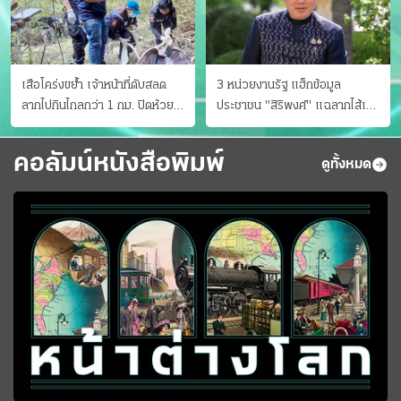
เสือโคร่งขย้ำ เจ้าหน้าที่ดับสลด
3 หน่วยงานรัฐ แฮ็กข้อมูล
ลากไปกินไกลกว่า 1 กม. ปิดห้วย
ประชาชน "สิริพงศ์" แฉลากไส้เอง
ขาแข้งชั่วคราว
"หนู" กอด "หนิม" สยบลือ
คอลัมน์หนังสือพิมพ์
ดูทั้งหมด