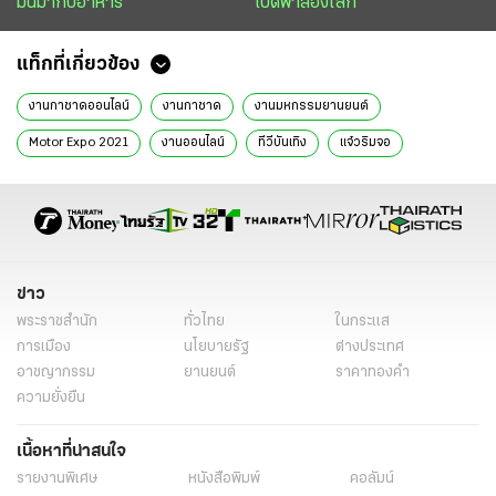
มันมากับอาหาร
เปิดฟ้าส่องโลก
แท็กที่เกี่ยวข้อง
งานกาชาดออนไลน์
งานกาชาด
งานมหกรรมยานยนต์
Motor Expo 2021
งานออนไลน์
ทีวีบันเทิง
แจ๋วริมจอ
ข่าว
พระราชสำนัก
ทั่วไทย
ในกระแส
การเมือง
นโยบายรัฐ
ต่างประเทศ
อาชญากรรม
ยานยนต์
ราคาทองคำ
ความยั่งยืน
เนื้อหาที่น่าสนใจ
รายงานพิเศษ
หนังสือพิมพ์
คอลัมน์