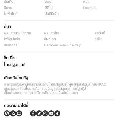
บันเทิง
ดวง
หวย
นิยาย
วิดีโอ
Podcast
ไลฟ์สไตล์
มัลติมีเดีย
กีฬา
ฟุตบอลต่่างประเทศ
ฟุตบอลไทย
คอลัมน์
ไฟต์สปอร์ต
กีฬาโลก
วิดีโอ
แกลเลอรี่
Carabao 7-a-Side Cup
ช็อปปิ้ง
ไทยรัฐอีเวนต์
เกี่ยวกับไทยรัฐ
กิจกรรม
ร่วมงานกับเรา
เกี่ยวกับไทยรัฐ
มูลนิธิไทยรัฐ
ศูนย์ข้อมูลไทยรัฐ
FAQ
ศูนย์ช่วยเหลือ
นโยบายคุ้มครองข้อมูลส่วนบุคคลไทยรัฐกรุ๊ป
เงื่อนไขข้อตกลงการใช้บริการ
ติดต่อเรา
ติดต่อโฆษณา
ติดตามเราได้ที่