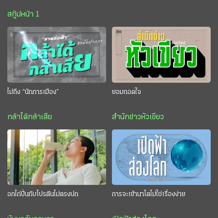
สกู๊ปหน้า 1
ไม่ถึง “นักการเมือง”
ยอมถอดใจ
กล้าได้กล้าเสีย
สำนักข่าวหัวเขียว
อกไก่ปั่นกับโปรตีนไม่ตรงปก
การจะเข้านาโตไม่ใช่เรื่องง่าย