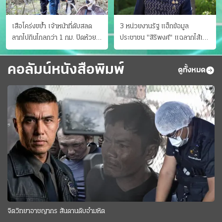
เสือโคร่งขย้ำ เจ้าหน้าที่ดับสลด
3 หน่วยงานรัฐ แฮ็กข้อมูล
ลากไปกินไกลกว่า 1 กม. ปิดห้วย
ประชาชน "สิริพงศ์" แฉลากไส้เอง
ขาแข้งชั่วคราว
"หนู" กอด "หนิม" สยบลือ
คอลัมน์หนังสือพิมพ์
ดูทั้งหมด
จิตวิทยาอาชญากร สันดานดิบอำมหิต