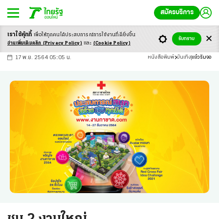
สมัครบริการ
เราใช้คุ้กกี้
เพื่อให้ทุกคนได้ประสบ
การณ์การใช้งานที่ดียิ่งขึ้น
+
ก
ก
-ก
รับทราบ
อ่านเพิ่มเติมคลิก
(Privacy Policy)
และ
(Cookie Policy)
17 พ.ย. 2564 05:05 น.
หนังสือพิมพ์
บันเทิง
แจ๋วริมจอ
ชม 2 งานใหญ่