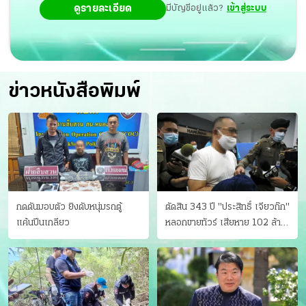
ดูรายละเอียด
มีบัญชีอยู่แล้ว?
เข้าสู่ระบบ
ข่าวหนังสือพิมพ์
กดดันมอบตัว ยิงดับหนุ่มรถตู้
ตัดสิน 343 ปี "ประสิทธิ์ เจียวก๊ก"
แค้นปีนเกลียว
หลอกขายทัวร์ เสียหาย 102 ล้าน
มีเหยื่อ 173 คน