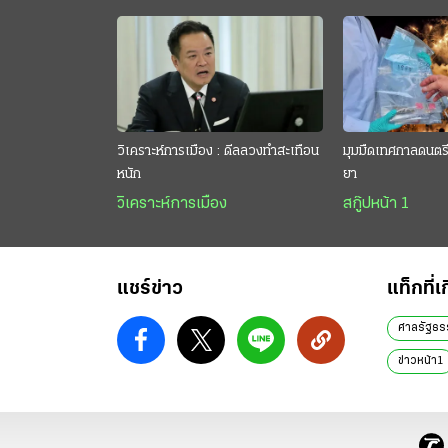
วิเคราะห์การเมือง : ดีลลวงทำสะเทือน
มุมมืดเทศกาลดนตรี 
หนัก
ยา
วิเคราะห์การเมือง
สกู๊ปหน้า 1
แชร์ข่าว
แท็กที่เ
ศาลรัฐธร
ข่าวหน้า1