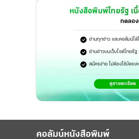
“เสรี” ฟันธง ผ่านยาก รู้อยู่แล้วร่วงแน่แค่ปั่นกร
หนังสือพิมพ์ไทยรัฐ
เนื
ก็ไม่เอาด้วย “กิตติศักดิ์” รับไม่ได้ยุบทิ้งสภ
ทดลองอ
“บิ๊กป้อม” หนีบ “บิ๊กแป๊ะ” ลุยสกลนคร รอเคลียร์
ค้นบ้านแฮกเกอร์เจาะเว็บศาล รธน. ส่งหลักฐานพ
อ่านทุกข่าว และคอลัมน์ได้
อ่านข่าวบนเว็บไซต์ไทยร
สมัครง่าย ไม่ต้องใช้บัตรเค
ดูรายละเอียด
คอลัมน์หนังสือพิมพ์