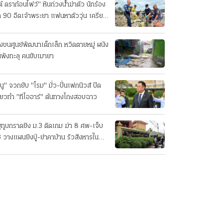
ต้ ดราก้อนไฟว์" หินถ่วงน้ำฆ่าตัว นักร้อง
ค 90 อืดเจ้าพระยา แฟนหาตัววุ่น เครียด
รกิจ!
๋งชนศูนย์พัฒนาเด็กเล็ก หวิดตายหมู่ ผนัง
นพังทะลุ คนขับเมายา
นู" จวกยับ "โรม" มั่ว-ปั่นเฟกนิวส์ ปัด
ี่ยวทํา "ทีโออาร์" ต้นทางโกงสอบฉาว
ยูทูบกราดยิง ม.3 ติดเกม ฆ่า 8 ศพ-เจ็บ
 วางแผนยิงปู่-ย่าคาบ้าน รัวสังหารใน
งเรียนทีละคน