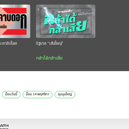
ระชาธิปไตย
รัฐบาล “เส้นใหญ่”
กล้าได้กล้าเสีย
ม็อบวันนี้
ม็อบ 14 พฤศจิกา
ชุมนุมใหญ่