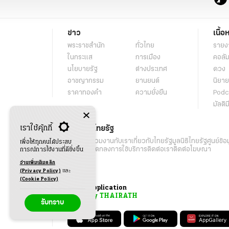
ข่าว
เนื้อ
พระราชสำนัก
ทั่วไทย
รายง
ในกระแส
การเมือง
คอลัม
นโยบายรัฐ
ต่างประเทศ
ดวง
อาชญากรรม
ยานยนต์
นิยาย
ราคาทองคำ
ความยั่งยืน
Podc
มัลติม
เราใช้คุ้กกี้
เกี่ยวกับไทยรัฐ
กิจกรรม
ร่วมงานกับเรา
เกี่ยวกับไทยรัฐ
มูลนิธิไทยรัฐ
ศูนย์ข้อ
เพื่อให้ทุกคนได้ประสบ
เงื่อนไขข้อตกลงการใช้บริการ
ติดต่อเรา
ติดต่อโฆษณา
การณ์การใช้งานที่ดียิ่งขึ้น
อ่านเพิ่มเติมคลิก
(Privacy Policy)
และ
(Cookie Policy)
Application
My THAIRATH
รับทราบ