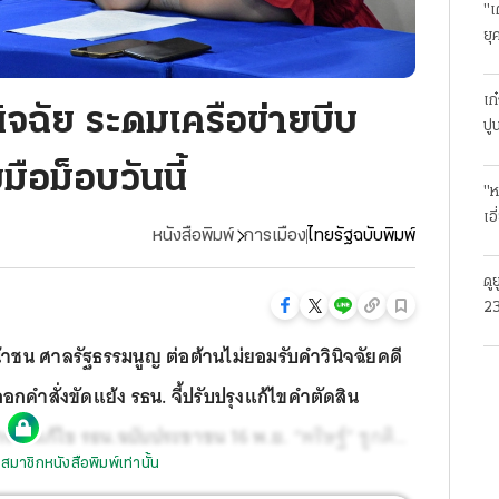
"เ
ยุ
ธุ
เก
ินิจฉัย ระดมเครือข่ายบีบ
ปู
มือม็อบวันนี้
"ห
เอ
หนังสือพิมพ์
การเมือง
ไทยรัฐฉบับพิมพ์
ดู
23
โร
ดหน้าชน ศาลรัฐธรรมนูญ ต่อต้านไม่ยอมรับคำวินิจฉัยคดี
คำสั่งขัดแย้ง รธน. จี้ปรับปรุงแก้ไขคำตัดสิน
ตาร่างแก้ไข รธน.ฉบับประชาชน 16 พ.ย.
“พริษฐ์” ชูกติกา
สมาชิกหนังสือพิมพ์เท่านั้น
กโหวตเพื่ออนาคตลูกหลาน ส.ว.ซัดเปรี้ยงไปไม่รอด