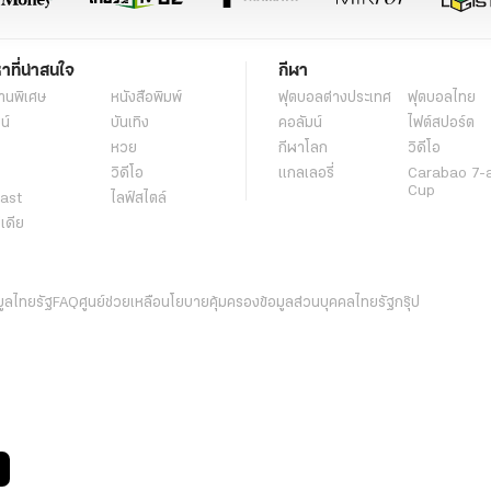
หาที่น่าสนใจ
กีฬา
านพิเศษ
หนังสือพิมพ์
ฟุตบอลต่่างประเทศ
ฟุตบอลไทย
น์
บันเทิง
คอลัมน์
ไฟต์สปอร์ต
หวย
กีฬาโลก
วิดีโอ
วิดีโอ
แกลเลอรี่
Carabao 7-
Cup
ast
ไลฟ์สไตล์
ีเดีย
มูลไทยรัฐ
FAQ
ศูนย์ช่วยเหลือ
นโยบายคุ้มครองข้อมูลส่วนบุคคลไทยรัฐกรุ๊ป