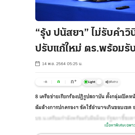
“รุ้ง ปนัสยา” ไม่รับคำว
ปรับแก้ใหม่ ตร.พร้อมรับ
14 พ.ย. 2564 05:25 น.
+
ก
ก
-ก
ฟังข่าว
Light
8 เครือข่ายเรียกร้องปฏิรูปสถาบัน ตั้งกลุ่มเปิ
ล้มล้างการปกครองฯ ซัดใช้อำนาจเกินขอบเขต ออก
บช.น.เตรียมกำลังพร้อมรับมือม็อบ รัฐสภาชี้ชะ
เนื้อหาพิเศษเฉพาะ
ใหม่แก้วิกฤติการเมือง หวัง ส.ว.เสียสละถอดสลั