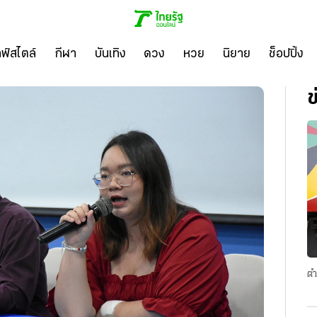
ลฟ์สไตล์
กีฬา
บันเทิง
ดวง
หวย
นิยาย
ช็อปปิ้ง
ข
ตำ