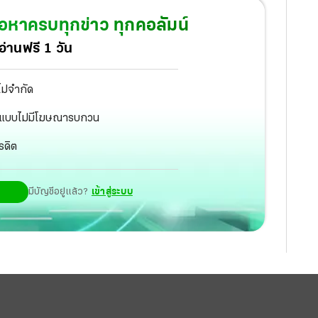
ะแสเรียกมวลชน “วันชัย” ฉะเล่นล้มโต๊ะปฏิวัติ แม้แต่ ส.ส.
้อหาครบทุกข่าว ทุกคอลัมน์
าสูงเหลือสภาเดียว “สมคิด” บอก พท.หนุนแต่รอขอมติพรรค
่านฟรี 1 วัน
ทางเข้า พปชร. วางตัวคุมเลือกตั้งอีสานเหนือ ตร.ไซเบอร์
ิสูจน์ก่อนขอหมายจับ
ไม่จำกัด
ัฐ แบบไม่มีโฆษณารบกวน
รดิต
มีบัญชีอยู่แล้ว?
เข้าสู่ระบบ