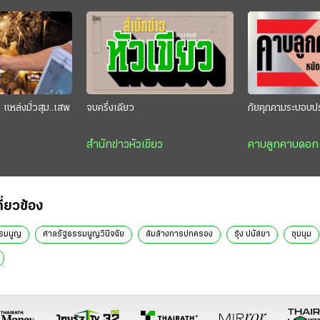
แหล่งมั่วสุม..เสพ
จบครึ่งเดียว
ภัยคุกคามระบอบป
สำนักข่าวหัวเขียว
คาบลูกคาบดอก
กี่ยวข้อง
รมนูญ
ศาลรัฐธรรมนูญวินิจฉัย
ล้มล้างการปกครอง
รุ้ง ปนัสยา
ชุมนุม