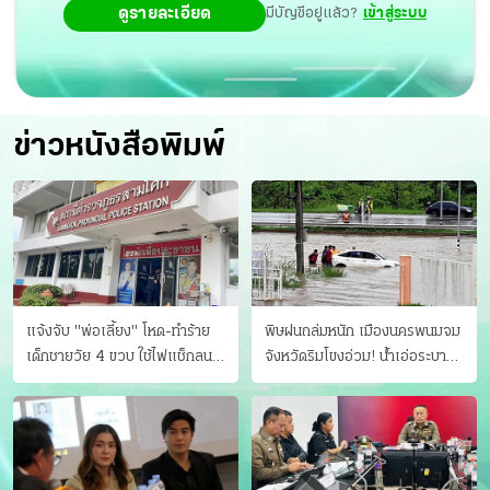
ดูรายละเอียด
มีบัญชีอยู่แล้ว?
เข้าสู่ระบบ
ข่าวหนังสือพิมพ์
แจ้งจับ "พ่อเลี้ยง" โหด-ทําร้าย
พิษฝนถล่มหนัก เมืองนครพนมจม
เด็กชายวัย 4 ขวบ ใช้ไฟแช็กลน
จังหวัดริมโขงอ่วม! นํ้าเอ่อระบาย
บาดเจ็บ
ไม่ทัน แม่ปิงทะลักล้น