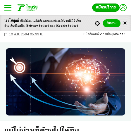
สมัครบริการ
เราใช้คุ้กกี้
เพื่อให้ทุกคนได้ประสบ
การณ์การใช้งานที่ดียิ่งขึ้น
+
ก
ก
-ก
รับทราบ
อ่านเพิ่มเติมคลิก
(Privacy Policy)
และ
(Cookie Policy)
10 พ.ย. 2564 05:33 น.
หนังสือพิมพ์
การเมือง
เพลิงสุริยะ
แม้ไม่ง่ายก็ต้องไปให้ถึง