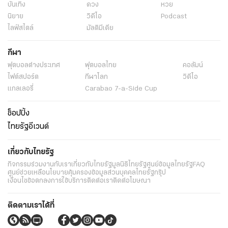
บันเทิง
ดวง
หวย
นิยาย
วิดีโอ
Podcast
ไลฟ์สไตล์
มัลติมีเดีย
กีฬา
ฟุตบอลต่่างประเทศ
ฟุตบอลไทย
คอลัมน์
ไฟต์สปอร์ต
กีฬาโลก
วิดีโอ
แกลเลอรี่
Carabao 7-a-Side Cup
ช็อปปิ้ง
ไทยรัฐอีเวนต์
เกี่ยวกับไทยรัฐ
กิจกรรม
ร่วมงานกับเรา
เกี่ยวกับไทยรัฐ
มูลนิธิไทยรัฐ
ศูนย์ข้อมูลไทยรัฐ
FAQ
ศูนย์ช่วยเหลือ
นโยบายคุ้มครองข้อมูลส่วนบุคคลไทยรัฐกรุ๊ป
เงื่อนไขข้อตกลงการใช้บริการ
ติดต่อเรา
ติดต่อโฆษณา
ติดตามเราได้ที่