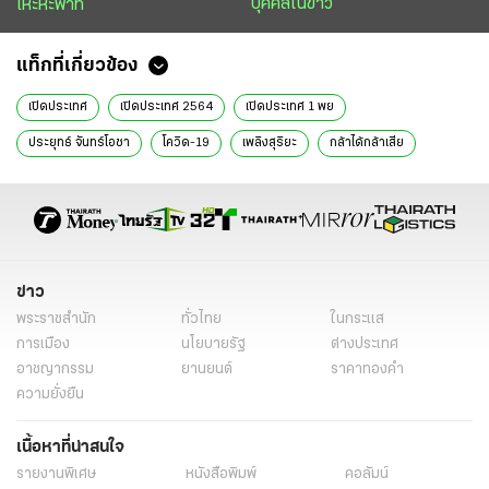
บุคคลในข่าว
เหะหะพาที
แท็กที่เกี่ยวข้อง
เปิดประเทศ
เปิดประเทศ 2564
เปิดประเทศ 1 พย
ประยุทธ์ จันทร์โอชา
โควิด-19
เพลิงสุริยะ
กล้าได้กล้าเสีย
ข่าว
พระราชสำนัก
ทั่วไทย
ในกระแส
การเมือง
นโยบายรัฐ
ต่างประเทศ
อาชญากรรม
ยานยนต์
ราคาทองคำ
ความยั่งยืน
เนื้อหาที่น่าสนใจ
รายงานพิเศษ
หนังสือพิมพ์
คอลัมน์