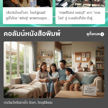
เส้นเงินโกงฮั้วสว. โยงรัฐมนตรี
“เทพศิรินทร์ นนทบุรี” ผวา “แชต
ภูมิใจไทย “พริษฐ์” พาพยานลุยแฉ
ไลน์” ขู่ จะลงมือซ้ำอีก ทําผู้
มีโอนให้คนกกต.ด้วย
ปกครองแตกตื่นแจ้งตำรวจ
คอลัมน์หนังสือพิมพ์
ดูทั้งหมด
เร่งฉีดวัคซีนทางใจ รักษา..วิกฤติสังคม