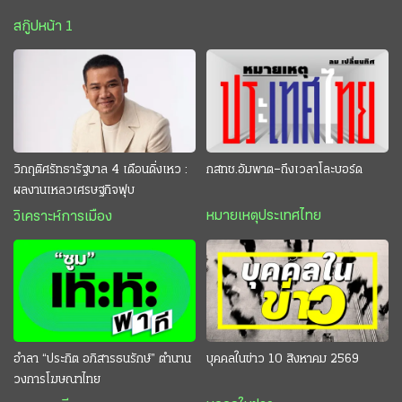
สกู๊ปหน้า 1
วิกฤติศรัทธารัฐบาล 4 เดือนดิ่งเหว :
กสทช.อัมพาต–ถึงเวลาโละบอร์ด
ผลงานเหลวเศรษฐกิจฟุบ
หมายเหตุประเทศไทย
วิเคราะห์การเมือง
อำลา “ประกิต อภิสารธนรักษ์” ตำนาน
บุคคลในข่าว 10 สิงหาคม 2569
วงการโฆษณาไทย