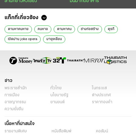
สำนักข่าวหัวเขียว
มันมากับอาหาร
แท็กที่เกี่ยวข้อง
ตามหาคนหาย
คนหาย
ตามหาคน
ช่างก่อสร้าง
ตุรกี
เปิดม่าน joke opera
มายุเหลียน
ข่าว
พระราชสำนัก
ทั่วไทย
ในกระแส
การเมือง
นโยบายรัฐ
ต่างประเทศ
อาชญากรรม
ยานยนต์
ราคาทองคำ
ความยั่งยืน
เนื้อหาที่น่าสนใจ
รายงานพิเศษ
หนังสือพิมพ์
คอลัมน์