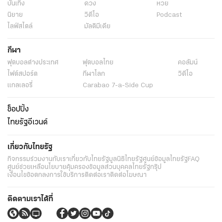
บันเทิง
ดวง
หวย
นิยาย
วิดีโอ
Podcast
ไลฟ์สไตล์
มัลติมีเดีย
กีฬา
ฟุตบอลต่่างประเทศ
ฟุตบอลไทย
คอลัมน์
ไฟต์สปอร์ต
กีฬาโลก
วิดีโอ
แกลเลอรี่
Carabao 7-a-Side Cup
ช็อปปิ้ง
ไทยรัฐอีเวนต์
เกี่ยวกับไทยรัฐ
กิจกรรม
ร่วมงานกับเรา
เกี่ยวกับไทยรัฐ
มูลนิธิไทยรัฐ
ศูนย์ข้อมูลไทยรัฐ
FAQ
ศูนย์ช่วยเหลือ
นโยบายคุ้มครองข้อมูลส่วนบุคคลไทยรัฐกรุ๊ป
เงื่อนไขข้อตกลงการใช้บริการ
ติดต่อเรา
ติดต่อโฆษณา
ติดตามเราได้ที่