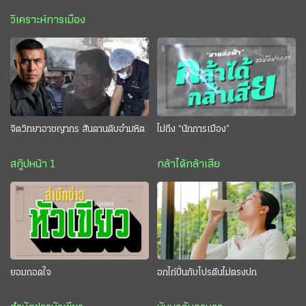
วิเคราะห์การเมือง
จิตวิทยาอาชญากร สันดานดิบอำมหิต
ไม่ถึง “นักการเมือง”
สกู๊ปหน้า 1
กล้าได้กล้าเสีย
ยอมถอดใจ
อกไก่ปั่นกับโปรตีนไม่ตรงปก