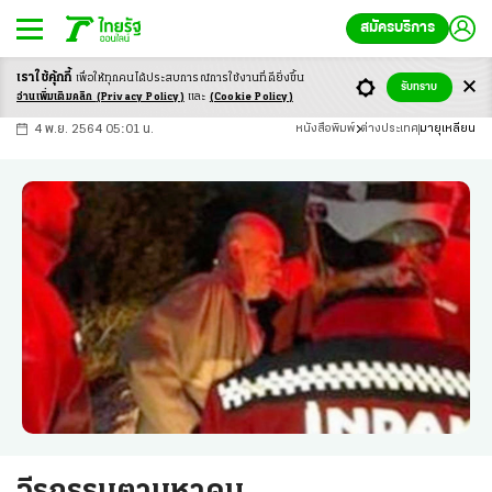
สมัครบริการ
เราใช้คุ้กกี้
เพื่อให้ทุกคนได้ประสบ
การณ์การใช้งานที่ดียิ่งขึ้น
+
ก
ก
-ก
รับทราบ
อ่านเพิ่มเติมคลิก
(Privacy Policy)
และ
(Cookie Policy)
4 พ.ย. 2564 05:01 น.
หนังสือพิมพ์
ต่างประเทศ
มายุเหลียน
วีรกรรมตามหาคน