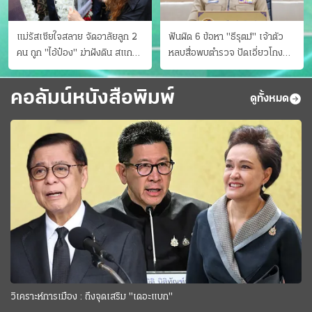
แม่รัสเซียใจสลาย จัดอาลัยลูก 2
ฟันผิด 6 ข้อหา "ธีรุตม์" เจ้าตัว
คน ถูก "ไอ้ป๋อง" ฆ่าฝังดิน สแกน
หลบสื่อพบตำรวจ ปัดเอี่ยวโกง
ไม่มีศพเพิ่ม
สอบท้องถิ่น จ่อบี้รํ่ารวยมากปกติ
คอลัมน์หนังสือพิมพ์
ดูทั้งหมด
วิเคราะห์การเมือง : ถึงจุดเสริม "เดอะแบก"