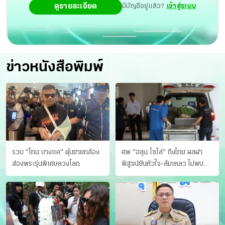
ดูรายละเอียด
มีบัญชีอยู่แล้ว?
เข้าสู่ระบบ
ข่าวหนังสือพิมพ์
รวบ "โทน บางแค" ตุ๋นขายกล้อง
ศพ "ฮลุน โซโล่" ถึงไทย ผลผ่า
ส่องพระรุ่นพิเศษลวงโลก
พิสูจน์ยันหัวใจ-ล้มเหลว ไม่พบ
บาดแผล