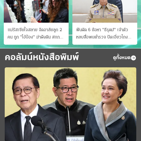
แม่รัสเซียใจสลาย จัดอาลัยลูก 2
ฟันผิด 6 ข้อหา "ธีรุตม์" เจ้าตัว
คน ถูก "ไอ้ป๋อง" ฆ่าฝังดิน สแกน
หลบสื่อพบตำรวจ ปัดเอี่ยวโกง
ไม่มีศพเพิ่ม
สอบท้องถิ่น จ่อบี้รํ่ารวยมากปกติ
คอลัมน์หนังสือพิมพ์
ดูทั้งหมด