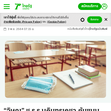
สมัครบริการ
เราใช้คุ้กกี้
เพื่อให้ทุกคนได้ประสบ
การณ์การใช้งานที่ดียิ่งขึ้น
+
ก
ก
-ก
รับทราบ
อ่านเพิ่มเติมคลิก
(Privacy Policy)
และ
(Cookie Policy)
3 พ.ย. 2564 07:15 น.
หนังสือพิมพ์
ทั่วไทย
ไทยรัฐฉบับพิมพ์
“วิษณุ” ชู ร.ร.บดินทรเดชา ต้นแบบ