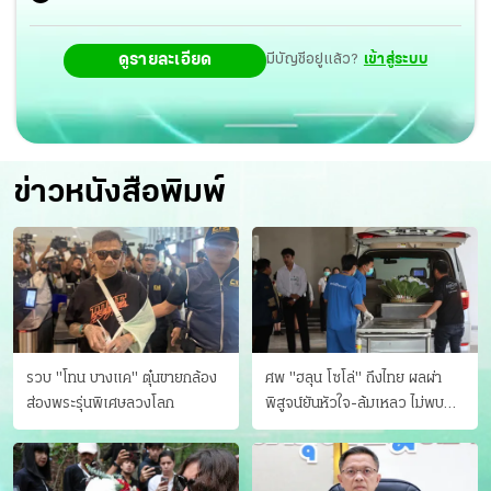
ดูรายละเอียด
มีบัญชีอยู่แล้ว?
เข้าสู่ระบบ
ข่าวหนังสือพิมพ์
รวบ "โทน บางแค" ตุ๋นขายกล้อง
ศพ "ฮลุน โซโล่" ถึงไทย ผลผ่า
ส่องพระรุ่นพิเศษลวงโลก
พิสูจน์ยันหัวใจ-ล้มเหลว ไม่พบ
บาดแผล