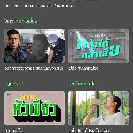
วิเคราะห์การเมือง : ถึงจุดเสริม "เดอะแบก"
วิเคราะห์การเมือง
จิตวิทยาอาชญากร สันดานดิบอำมหิต
ไม่ถึง “นักการเมือง”
สกู๊ปหน้า 1
กล้าได้กล้าเสีย
ยอมถอดใจ
อกไก่ปั่นกับโปรตีนไม่ตรงปก