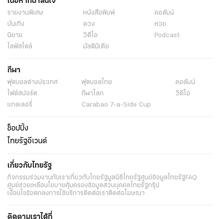
เนื้อหาที่น่าสนใจ
รายงานพิเศษ
หนังสือพิมพ์
คอลัมน์
บันเทิง
ดวง
หวย
นิยาย
วิดีโอ
Podcast
ไลฟ์สไตล์
มัลติมีเดีย
กีฬา
ฟุตบอลต่่างประเทศ
ฟุตบอลไทย
คอลัมน์
ไฟต์สปอร์ต
กีฬาโลก
วิดีโอ
แกลเลอรี่
Carabao 7-a-Side Cup
ช็อปปิ้ง
ไทยรัฐอีเวนต์
เกี่ยวกับไทยรัฐ
กิจกรรม
ร่วมงานกับเรา
เกี่ยวกับไทยรัฐ
มูลนิธิไทยรัฐ
ศูนย์ข้อมูลไทยรัฐ
FAQ
ศูนย์ช่วยเหลือ
นโยบายคุ้มครองข้อมูลส่วนบุคคลไทยรัฐกรุ๊ป
เงื่อนไขข้อตกลงการใช้บริการ
ติดต่อเรา
ติดต่อโฆษณา
ติดตามเราได้ที่