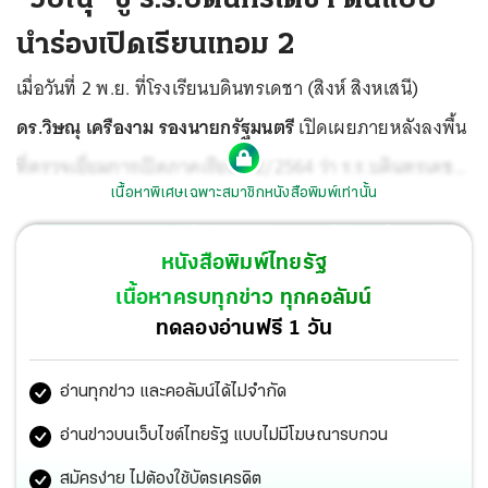
นำร่องเปิดเรียนเทอม 2
เมื่อวันที่ 2 พ.ย. ที่โรงเรียนบดินทรเดชา (สิงห์ สิงหเสนี)
ดร.วิษณุ เครืองาม รองนายกรัฐมนตรี
เปิดเผยภายหลังลงพื้น
ที่ตรวจเยี่ยมการเปิดภาคเรียนที่ 2/2564 ว่า ร.ร.บดินทรเดชา
เนื้อหาพิเศษเฉพาะสมาชิกหนังสือพิมพ์เท่านั้น
(สิงห์ สิงหเสนี) ได้เตรียมความพร้อมทั้งครูและบุคลากรเป็น
อย่างดี ผู้ปกครองและนักเรียนก็ให้ความร่วมมือ สามารถ
หนังสือพิมพ์ไทยรัฐ
บริหารจัดการได้อย่างมีประสิทธิภาพและเป็นต้นแบบนำร่อง
เนื้อหาครบทุกข่าว ทุกคอลัมน์
ให้กับโรงเรียนอื่นๆ
ทดลองอ่านฟรี 1 วัน
อ่านทุกข่าว และคอลัมน์ได้ไม่จำกัด
อ่านข่าวบนเว็บไซต์ไทยรัฐ แบบไม่มีโฆษณารบกวน
สมัครง่าย ไม่ต้องใช้บัตรเครดิต