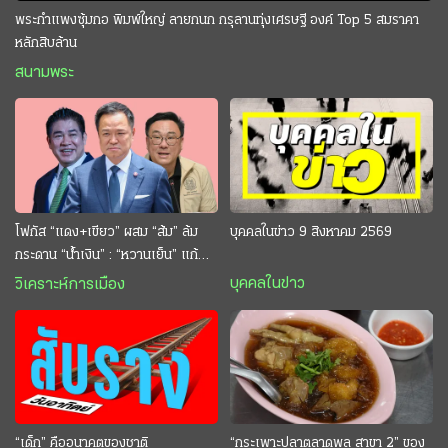
พระกำแพงซุ้มกอ พิมพ์ใหญ่ ลายกนก กรุลานทุ่งเศรษฐี องค์ Top 5 สมราคา
หลักสิบล้าน
สนามพระ
โฟกัส “แดง+เขียว” ผสม “ส้ม” ล้ม
บุคคลในข่าว 9 สิงหาคม 2569
กระดาน “นํ้าเงิน” : “หวานเย็น” แก้
กระหาย “อนุทิน” ดักตีกินสบาย
บุคคลในข่าว
วิเคราะห์การเมือง
“เด็ก” คืออนาคตของชาติ
“กระเพาะปลาตลาดพลู สาขา 2” ของ