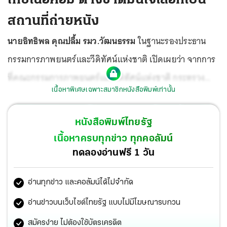
สถานที่ถ่ายหนัง
นายอิทธิพล คุณปลื้ม รมว.วัฒนธรรม
ในฐานะรองประธาน
กรรมการภาพยนตร์และวีดิทัศน์แห่งชาติ เปิดเผยว่า จากการ
ที่คณะกรรมการภาพยนตร์และวีดิทัศน์แห่งชาติ กระทรวง
เนื้อหาพิเศษเฉพาะสมาชิกหนังสือพิมพ์เท่านั้น
วัฒนธรรม กระทรวงการท่องเที่ยวและกีฬา กระทรวง
สาธารณสุขและศูนย์บริหารสถานการณ์การแพร่ระบาดของ
หนังสือพิมพ์ไทยรัฐ
โรคติดเชื้อไวรัสโคโรนา 2019 (ศบค.) ได้ร่วมผลักดัน
เนื้อหาครบทุกข่าว ทุกคอลัมน์
มาตรการผ่อนปรนให้กองถ่ายภาพยนตร์ โทรทัศน์ โฆษณา
ทดลองอ่านฟรี 1 วัน
ทำงานต่อไปได้ภายใต้สถานการณ์การแพร่ระบาดของโรคโค
อ่านทุกข่าว และคอลัมน์ได้ไม่จำกัด
วิด-19 เพื่อขับเคลื่อนยุทธศาสตร์การส่งเสริมอุตสาหกรรม
ภาพยนตร์และวีดิทัศน์ ระยะที่ 3 (พ.ศ.2560-2564) โดย
อ่านข่าวบนเว็บไซต์ไทยรัฐ แบบไม่มีโฆษณารบกวน
เฉพาะยุทธศาสตร์ที่ 4 การส่งเสริมให้ต่างชาติเข้ามาผลิต
สมัครง่าย ไม่ต้องใช้บัตรเครดิต