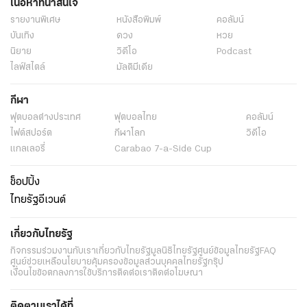
เนื้อหาที่น่าสนใจ
รายงานพิเศษ
หนังสือพิมพ์
คอลัมน์
บันเทิง
ดวง
หวย
นิยาย
วิดีโอ
Podcast
ไลฟ์สไตล์
มัลติมีเดีย
กีฬา
ฟุตบอลต่่างประเทศ
ฟุตบอลไทย
คอลัมน์
ไฟต์สปอร์ต
กีฬาโลก
วิดีโอ
แกลเลอรี่
Carabao 7-a-Side Cup
ช็อปปิ้ง
ไทยรัฐอีเวนต์
เกี่ยวกับไทยรัฐ
กิจกรรม
ร่วมงานกับเรา
เกี่ยวกับไทยรัฐ
มูลนิธิไทยรัฐ
ศูนย์ข้อมูลไทยรัฐ
FAQ
ศูนย์ช่วยเหลือ
นโยบายคุ้มครองข้อมูลส่วนบุคคลไทยรัฐกรุ๊ป
เงื่อนไขข้อตกลงการใช้บริการ
ติดต่อเรา
ติดต่อโฆษณา
ติดตามเราได้ที่