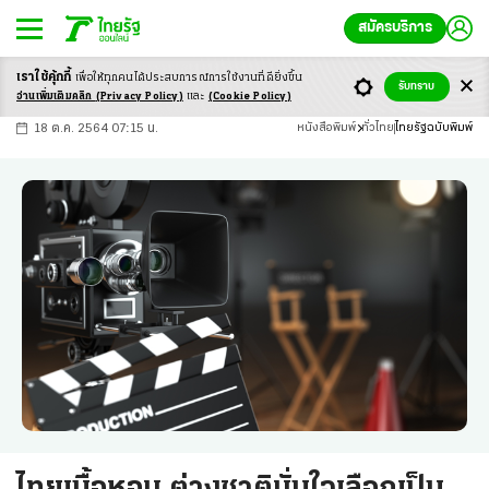
สมัครบริการ
เราใช้คุ้กกี้
เพื่อให้ทุกคนได้ประสบ
การณ์การใช้งานที่ดียิ่งขึ้น
+
ก
ก
-ก
รับทราบ
อ่านเพิ่มเติมคลิก
(Privacy Policy)
และ
(Cookie Policy)
18 ต.ค. 2564 07:15 น.
หนังสือพิมพ์
ทั่วไทย
ไทยรัฐฉบับพิมพ์
ไทยเนื้อหอม ต่างชาติมั่นใจเลือกเป็น