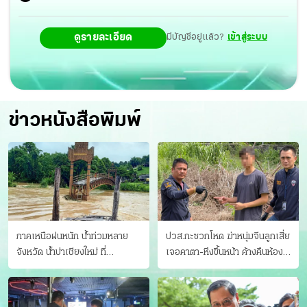
ภาพยนตร์และวีดิทัศน์ในประเทศไทย ทำให้ผู้สร้างภาพยนตร์
ดูรายละเอียด
มีบัญชีอยู่แล้ว?
เข้าสู่ระบบ
ต่างประเทศมั่นใจและเลือกประเทศไทยเป็นสถานที่ถ่ายทำ
ข่าวหนังสือพิมพ์
ภาคเหนือฝนหนัก น้ำท่วมหลาย
ปวส.กะซวกโหด ฆ่าหนุ่มจีนลูกเสี่ย
จังหวัด นํ้าบ่าเชียงใหม่ ที่
เจอคาตา-หึงขึ้นหน้า ค้างคืนห้อง
แม่ฮ่องสอน ซัดสะพานขาด
แฟนสาว