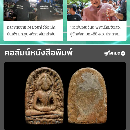
ทลายผับขาใหญ่ มั่วยาโจ๋อื้อเปิด
แฉเส้นเงินวันนี้ พยานใหม่ฮั้วสว.
ยันเช้า มท.ลุย-ตำรวจไม่กล้าจับ
ขู่ซักฟอก มท.-ดีอี-ศธ. ประกาศ
บัญชีท้องถิ่น
คอลัมน์หนังสือพิมพ์
ดูทั้งหมด