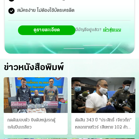
สมัครง่าย ไม่ต้องใช้บัตรเครดิต
ดูรายละเอียด
มีบัญชีอยู่แล้ว?
เข้าสู่ระบบ
ข่าวหนังสือพิมพ์
กดดันมอบตัว ยิงดับหนุ่มรถตู้
ตัดสิน 343 ปี "ประสิทธิ์ เจียวก๊ก"
แค้นปีนเกลียว
หลอกขายทัวร์ เสียหาย 102 ล้าน
มีเหยื่อ 173 คน