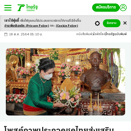
สมัครบริการ
เราใช้คุ้กกี้
เพื่อให้ทุกคนได้ประสบ
การณ์การใช้งานที่ดียิ่งขึ้น
+
ก
ก
-ก
รับทราบ
อ่านเพิ่มเติมคลิก
(Privacy Policy)
และ
(Cookie Policy)
18 ต.ค. 2564 05:10 น.
หนังสือพิมพ์
ไลฟ์สไตล์
ไทยรัฐฉบับพิมพ์
โพสต์ภาพประกวดชุดไทยส่งเสริม