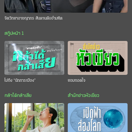
จิตวิทยาอาชญากร สันดานดิบอำมหิต
สกู๊ปหน้า 1
ไม่ถึง “นักการเมือง”
ยอมถอดใจ
กล้าได้กล้าเสีย
สำนักข่าวหัวเขียว