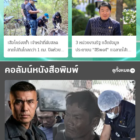
เสือโคร่งขย้ำ เจ้าหน้าที่ดับสลด
3 หน่วยงานรัฐ แฮ็กข้อมูล
ลากไปกินไกลกว่า 1 กม. ปิดห้วย
ประชาชน "สิริพงศ์" แฉลากไส้เอง
ขาแข้งชั่วคราว
"หนู" กอด "หนิม" สยบลือ
คอลัมน์หนังสือพิมพ์
ดูทั้งหมด