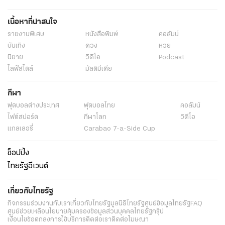
เนื้อหาที่น่าสนใจ
รายงานพิเศษ
หนังสือพิมพ์
คอลัมน์
บันเทิง
ดวง
หวย
นิยาย
วิดีโอ
Podcast
ไลฟ์สไตล์
มัลติมีเดีย
กีฬา
ฟุตบอลต่่างประเทศ
ฟุตบอลไทย
คอลัมน์
ไฟต์สปอร์ต
กีฬาโลก
วิดีโอ
แกลเลอรี่
Carabao 7-a-Side Cup
ช็อปปิ้ง
ไทยรัฐอีเวนต์
เกี่ยวกับไทยรัฐ
กิจกรรม
ร่วมงานกับเรา
เกี่ยวกับไทยรัฐ
มูลนิธิไทยรัฐ
ศูนย์ข้อมูลไทยรัฐ
FAQ
ศูนย์ช่วยเหลือ
นโยบายคุ้มครองข้อมูลส่วนบุคคลไทยรัฐกรุ๊ป
เงื่อนไขข้อตกลงการใช้บริการ
ติดต่อเรา
ติดต่อโฆษณา