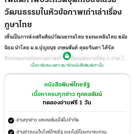
วัฒนธรรมในหัวข้อภาพเก่าเล่าเรื่อง
ภูษาไทย
เพื่อเป็นการส่งเสริมศิลปวัฒนธรรมไทย ชมรมเพลินไทย สมัย
นิยม นำโดย ม.ล.ปุญยนุช เกษมสันต์ ดุลยจินดา ได้จัด
กิจกรรมงานประกวดภาพถ่ายเครื่องแต่งกายไทย 4 ภาค ใน
เนื้อหาพิเศษเฉพาะสมาชิกหนังสือพิมพ์เท่านั้น
หัวข้อภาพเก่าเล่าเรื่องภูษาไทย เพื่อให้สมาชิกของชมรมได้มี
เวทีในการร่วมแสดงออกถึงวัฒนธรรมการแต่งกาย โดยใช้
หนังสือพิมพ์ไทยรัฐ
เวลาว่างระหว่างการกักตัวอยู่บ้าน หยุดการแพร่เชื้อโควิด
เนื้อหาครบทุกข่าว ทุกคอลัมน์
มาค้นหาภาพถ่ายของตนในชุดผ้าไทยภาคต่างๆ นำมาโพสต์
ทดลองอ่านฟรี 1 วัน
ประ กวดในเฟซบุ๊ก สานสายใย เพลินไทย สมัยนิยม
อ่านทุกข่าว และคอลัมน์ได้ไม่จำกัด
อ่านข่าวบนเว็บไซต์ไทยรัฐ แบบไม่มีโฆษณารบกวน