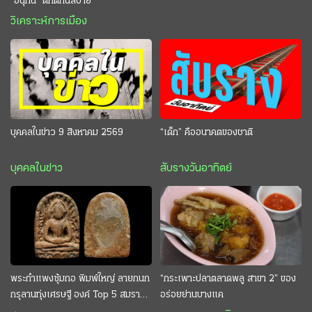
“อนุทิน” ดักตีกินสบาย
วิเคราะห์การเมือง
บุคคลในข่าว 9 สิงหาคม 2569
“เด็ก” คืออนาคตของชาติ
บุคคลในข่าว
สับรางวันอาทิตย์
พระกำแพงซุ้มกอ พิมพ์ใหญ่ ลายกนก
“กระเพาะปลาตลาดพลู สาขา 2” ของ
กรุลานทุ่งเศรษฐี องค์ Top 5 สมราคา
อร่อยย่านบางแค
หลักสิบล้าน