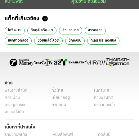
สนามพระ
คุณชาย ตะลอนชิม
แท็กที่เกี่ยวข้อง
โควิด-19
วิกฤติโควิด-19
ร้านอาหาร
ข้าวกล่อง
แจกข้าวกล่อง
ช่วยเหลือโควิด
ชักธงรบ
กิเลน ประลองเชิง
ข่าว
พระราชสำนัก
ทั่วไทย
ในกระแส
การเมือง
นโยบายรัฐ
ต่างประเทศ
อาชญากรรม
ยานยนต์
ราคาทองคำ
ความยั่งยืน
เนื้อหาที่น่าสนใจ
รายงานพิเศษ
หนังสือพิมพ์
คอลัมน์