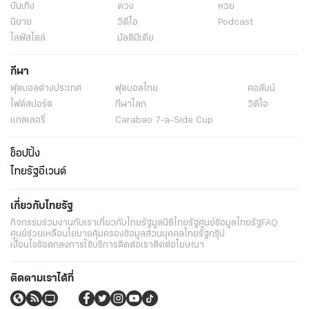
บันเทิง
ดวง
หวย
นิยาย
วิดีโอ
Podcast
ไลฟ์สไตล์
มัลติมีเดีย
กีฬา
ฟุตบอลต่่างประเทศ
ฟุตบอลไทย
คอลัมน์
ไฟต์สปอร์ต
กีฬาโลก
วิดีโอ
แกลเลอรี่
Carabao 7-a-Side Cup
ช็อปปิ้ง
ไทยรัฐอีเวนต์
เกี่ยวกับไทยรัฐ
กิจกรรม
ร่วมงานกับเรา
เกี่ยวกับไทยรัฐ
มูลนิธิไทยรัฐ
ศูนย์ข้อมูลไทยรัฐ
FAQ
ศูนย์ช่วยเหลือ
นโยบายคุ้มครองข้อมูลส่วนบุคคลไทยรัฐกรุ๊ป
เงื่อนไขข้อตกลงการใช้บริการ
ติดต่อเรา
ติดต่อโฆษณา
ติดตามเราได้ที่