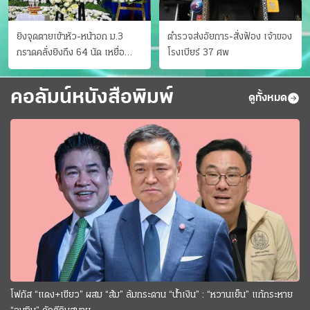
ยิงจุดตายเข้าหัว-หน้าอก ม.3
ตำรวจส่งอัยการ-สั่งฟ้อง เจ้าของ
กราดคลั่งยิงถึง 64 นัด เหยื่อ
โรงเบียร์ 37 ศพ
ด.ญ.12 สิ้นใจเป็นศพ 9
คอลัมน์หนังสือพิมพ์
ดูทั้งหมด
โฟกัส “แดง+เขียว” ผสม “ส้ม” ล้มกระดาน “นํ้าเงิน” : “หวานเย็น” แก้กระหาย