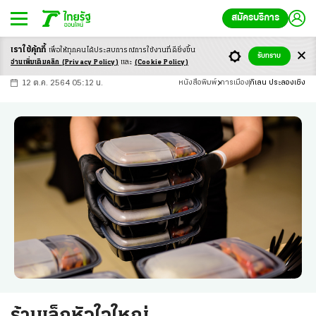
สมัครบริการ
เราใช้คุ้กกี้
เพื่อให้ทุกคนได้ประสบ
การณ์การใช้งานที่ดียิ่งขึ้น
+
ก
ก
-ก
รับทราบ
อ่านเพิ่มเติมคลิก
(Privacy Policy)
และ
(Cookie Policy)
12 ต.ค. 2564 05:12 น.
หนังสือพิมพ์
การเมือง
กิเลน ประลองเชิง
ร้านเล็กหัวใจใหญ่