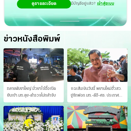
ดูรายละเอียด
มีบัญชีอยู่แล้ว?
เข้าสู่ระบบ
ข่าวหนังสือพิมพ์
ทลายผับขาใหญ่ มั่วยาโจ๋อื้อเปิด
แฉเส้นเงินวันนี้ พยานใหม่ฮั้วสว.
ยันเช้า มท.ลุย-ตำรวจไม่กล้าจับ
ขู่ซักฟอก มท.-ดีอี-ศธ. ประกาศ
บัญชีท้องถิ่น