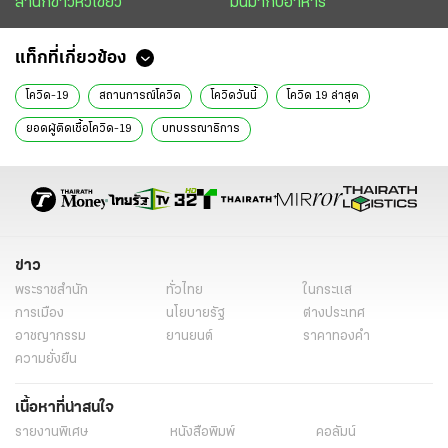
สำนักข่าวหัวเขียว
มันมากับอาหาร
แท็กที่เกี่ยวข้อง
โควิด-19
สถานการณ์โควิด
โควิดวันนี้
โควิด 19 ล่าสุด
ยอดผู้ติดเชื้อโควิด-19
บทบรรณาธิการ
ข่าว
พระราชสำนัก
ทั่วไทย
ในกระแส
การเมือง
นโยบายรัฐ
ต่างประเทศ
อาชญากรรม
ยานยนต์
ราคาทองคำ
ความยั่งยืน
เนื้อหาที่น่าสนใจ
รายงานพิเศษ
หนังสือพิมพ์
คอลัมน์