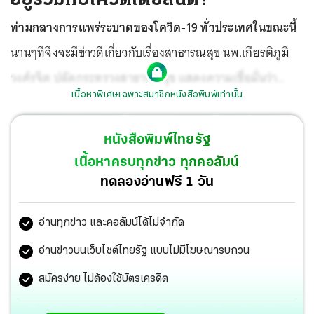
ท่ามกลางการแพร่ระบาดของโควิด-19 ทั่วประเทศในขณะนี้
นานๆทีจึงจะมีข่าวดีเกี่ยวกับเรื่องสาธารณสุข นพ.เกียรติภูมิ
วงศ์รจิต ปลัดกระทรวงสาธารณสุข แสดงความเชื่อมั่นว่า
เนื้อหาพิเศษเฉพาะสมาชิกหนังสือพิมพ์เท่านั้น
ประมาณเดือนมีนาคม 2565 โควิดน่าจะสงบลงพอสมควร ใกล้
ภาวะปกติิ แต่ประชาชนต้องสวมหน้ากากอนามัยไปอีกระยะ
หนังสือพิมพ์ไทยรัฐ
หนึ่ง
เนื้อหาครบทุกข่าว ทุกคอลัมน์
ทดลองอ่านฟรี 1 วัน
อ่านทุกข่าว และคอลัมน์ได้ไม่จำกัด
อ่านข่าวบนเว็บไซต์ไทยรัฐ แบบไม่มีโฆษณารบกวน
สมัครง่าย ไม่ต้องใช้บัตรเครดิต