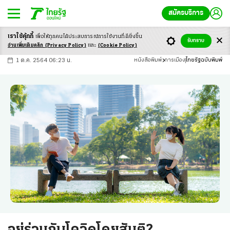
สมัครบริการ
เราใช้คุ้กกี้
เพื่อให้ทุกคนได้ประสบ
การณ์การใช้งานที่ดียิ่งขึ้น
+
ก
ก
-ก
รับทราบ
อ่านเพิ่มเติมคลิก
(Privacy Policy)
และ
(Cookie Policy)
1 ต.ค. 2564 06:23 น.
หนังสือพิมพ์
การเมือง
ไทยรัฐฉบับพิมพ์
อยู่ร่วมกับโควิดโดยสันติ?