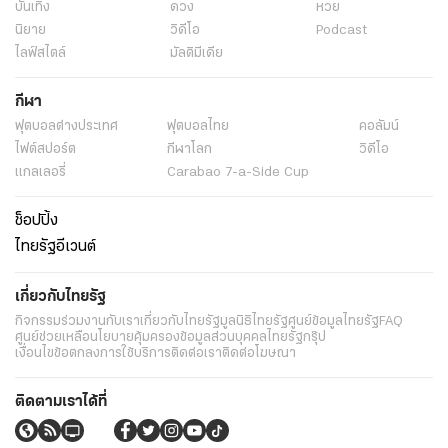
บันเทิง
ดวง
หวย
นิยาย
วิดีโอ
Podcast
ไลฟ์สไตล์
มัลติมีเดีย
กีฬา
ฟุตบอลต่่างประเทศ
ฟุตบอลไทย
คอลัมน์
ไฟต์สปอร์ต
กีฬาโลก
วิดีโอ
แกลเลอรี่
Carabao 7-a-Side Cup
ช็อปปิ้ง
ไทยรัฐอีเวนต์
เกี่ยวกับไทยรัฐ
กิจกรรม
ร่วมงานกับเรา
เกี่ยวกับไทยรัฐ
มูลนิธิไทยรัฐ
ศูนย์ข้อมูลไทยรัฐ
FAQ
ศูนย์ช่วยเหลือ
นโยบายคุ้มครองข้อมูลส่วนบุคคลไทยรัฐกรุ๊ป
เงื่อนไขข้อตกลงการใช้บริการ
ติดต่อเรา
ติดต่อโฆษณา
ติดตามเราได้ที่