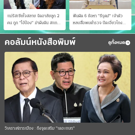
แม่รัสเซียใจสลาย จัดอาลัยลูก 2
ฟันผิด 6 ข้อหา "ธีรุตม์" เจ้าตัว
คน ถูก "ไอ้ป๋อง" ฆ่าฝังดิน สแกน
หลบสื่อพบตำรวจ ปัดเอี่ยวโกง
ไม่มีศพเพิ่ม
สอบท้องถิ่น จ่อบี้รํ่ารวยมากปกติ
คอลัมน์หนังสือพิมพ์
ดูทั้งหมด
วิเคราะห์การเมือง : ถึงจุดเสริม "เดอะแบก"