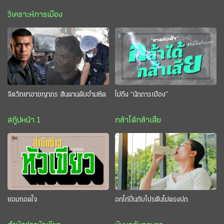
วิเคราะห์การเมือง
จิตวิทยาอาชญากร สันดานดิบอำมหิต
ไม่ถึง “นักการเมือง”
สกู๊ปหน้า 1
กล้าได้กล้าเสีย
ยอมถอดใจ
อกไก่ปั่นกับโปรตีนไม่ตรงปก