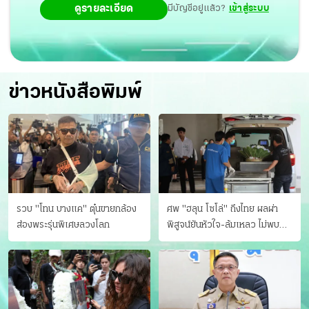
ดูรายละเอียด
มีบัญชีอยู่แล้ว?
เข้าสู่ระบบ
ข่าวหนังสือพิมพ์
รวบ "โทน บางแค" ตุ๋นขายกล้อง
ศพ "ฮลุน โซโล่" ถึงไทย ผลผ่า
ส่องพระรุ่นพิเศษลวงโลก
พิสูจน์ยันหัวใจ-ล้มเหลว ไม่พบ
บาดแผล