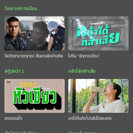
วิเคราะห์การเมือง
จิตวิทยาอาชญากร สันดานดิบอำมหิต
ไม่ถึง “นักการเมือง”
สกู๊ปหน้า 1
กล้าได้กล้าเสีย
ยอมถอดใจ
อกไก่ปั่นกับโปรตีนไม่ตรงปก