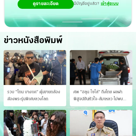
ดูรายละเอียด
มีบัญชีอยู่แล้ว?
เข้าสู่ระบบ
ข่าวหนังสือพิมพ์
รวบ "โทน บางแค" ตุ๋นขายกล้อง
ศพ "ฮลุน โซโล่" ถึงไทย ผลผ่า
ส่องพระรุ่นพิเศษลวงโลก
พิสูจน์ยันหัวใจ-ล้มเหลว ไม่พบ
บาดแผล