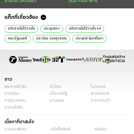
สำนักข่าวหัวเขียว
มันมากับอาหาร
แท็กที่เกี่ยวข้อง
อภิปรายไม่ไว้วางใจ
ประชุมสภา
อภิปรายไม่ไว้วางใจ 64
คณะรัฐมนตรี
ประวิตร วงษ์สุวรรณ
ประยุทธ์ จันทร์โอชา
สายล่อฟ้า
กล้าได้กล้าเสีย
ข่าว
พระราชสำนัก
ทั่วไทย
ในกระแส
การเมือง
นโยบายรัฐ
ต่างประเทศ
อาชญากรรม
ยานยนต์
ราคาทองคำ
ความยั่งยืน
เนื้อหาที่น่าสนใจ
รายงานพิเศษ
หนังสือพิมพ์
คอลัมน์