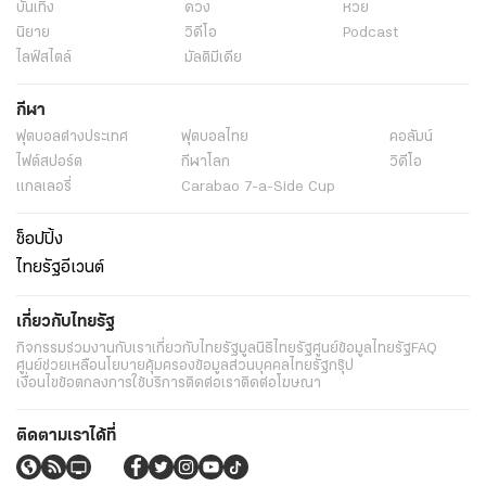
บันเทิง
ดวง
หวย
นิยาย
วิดีโอ
Podcast
ไลฟ์สไตล์
มัลติมีเดีย
กีฬา
ฟุตบอลต่่างประเทศ
ฟุตบอลไทย
คอลัมน์
ไฟต์สปอร์ต
กีฬาโลก
วิดีโอ
แกลเลอรี่
Carabao 7-a-Side Cup
ช็อปปิ้ง
ไทยรัฐอีเวนต์
เกี่ยวกับไทยรัฐ
กิจกรรม
ร่วมงานกับเรา
เกี่ยวกับไทยรัฐ
มูลนิธิไทยรัฐ
ศูนย์ข้อมูลไทยรัฐ
FAQ
ศูนย์ช่วยเหลือ
นโยบายคุ้มครองข้อมูลส่วนบุคคลไทยรัฐกรุ๊ป
เงื่อนไขข้อตกลงการใช้บริการ
ติดต่อเรา
ติดต่อโฆษณา
ติดตามเราได้ที่