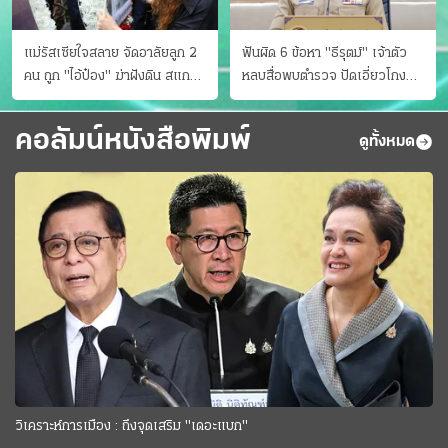
แม่รัสเซียใจสลาย จัดอาลัยลูก 2
ฟันผิด 6 ข้อหา "ธีรุตม์" เจ้าตัว
คน ถูก "ไอ้ป๋อง" ฆ่าฝังดิน สแกน
หลบสื่อพบตำรวจ ปัดเอี่ยวโกง
ไม่มีศพเพิ่ม
สอบท้องถิ่น จ่อบี้รํ่ารวยมากปกติ
คอลัมน์หนังสือพิมพ์
ดูทั้งหมด
วิเคราะห์การเมือง : ถึงจุดเสริม "เดอะแบก"