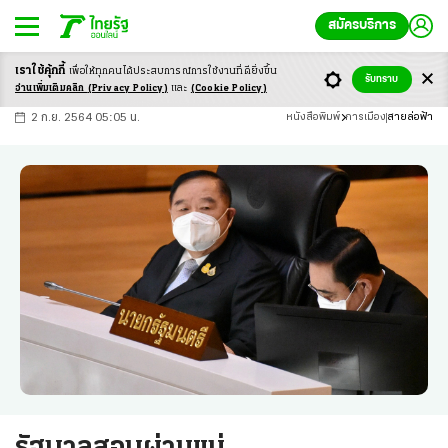
สมัครบริการ
เราใช้คุ้กกี้
เพื่อให้ทุกคนได้ประสบ
การณ์การใช้งานที่ดียิ่งขึ้น
+
ก
ก
-ก
รับทราบ
อ่านเพิ่มเติมคลิก
(Privacy Policy)
และ
(Cookie Policy)
2 ก.ย. 2564 05:05 น.
หนังสือพิมพ์
การเมือง
สายล่อฟ้า
รัฐบาลสอบผ่านแน่