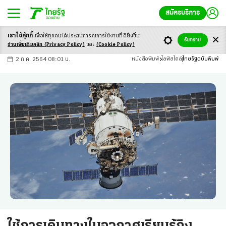
สมัครบริการ
เราใช้คุ้กกี้
เพื่อให้ทุกคนได้ประสบ
การณ์การใช้งานที่ดียิ่งขึ้น
+
ก
ก
-ก
รับทราบ
อ่านเพิ่มเติมคลิก
(Privacy Policy)
และ
(Cookie Policy)
2 ก.ค. 2564 08:01 น.
หนังสือพิมพ์
ไลฟ์สไตล์
ไทยรัฐฉบับพิมพ์
ใช้การเดินทางในอวกาศเรียนรู้ถึง