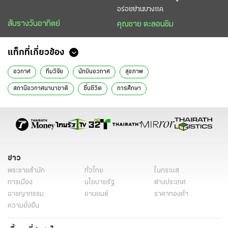
อร่อยย่านบางแค
สับรางวันอาทิตย์
คุณชาย ตะลอนชิม
แท็กที่เกี่ยวข้อง
อวกาศ
ทีมวิจัย
นักบินอวกาศ
สุขภาพ
สถานีอวกาศนานาชาติ
ชื่นชีวิต
การศึกษา
ข่าว
พระราชสำนัก
ทั่วไทย
ในกระแส
การเมือง
นโยบายรัฐ
ต่างประเทศ
อาชญากรรม
ยานยนต์
ราคาทองคำ
ความยั่งยืน