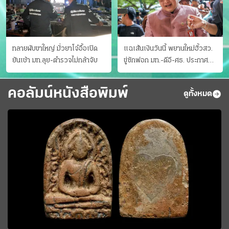
ทลายผับขาใหญ่ มั่วยาโจ๋อื้อเปิด
แฉเส้นเงินวันนี้ พยานใหม่ฮั้วสว.
ยันเช้า มท.ลุย-ตำรวจไม่กล้าจับ
ขู่ซักฟอก มท.-ดีอี-ศธ. ประกาศ
บัญชีท้องถิ่น
คอลัมน์หนังสือพิมพ์
ดูทั้งหมด