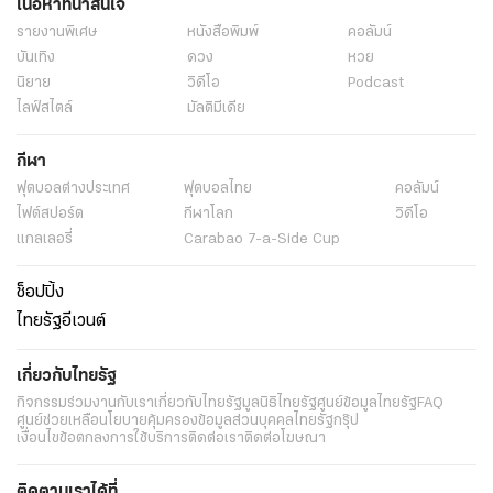
เนื้อหาที่น่าสนใจ
รายงานพิเศษ
หนังสือพิมพ์
คอลัมน์
บันเทิง
ดวง
หวย
นิยาย
วิดีโอ
Podcast
ไลฟ์สไตล์
มัลติมีเดีย
กีฬา
ฟุตบอลต่่างประเทศ
ฟุตบอลไทย
คอลัมน์
ไฟต์สปอร์ต
กีฬาโลก
วิดีโอ
แกลเลอรี่
Carabao 7-a-Side Cup
ช็อปปิ้ง
ไทยรัฐอีเวนต์
เกี่ยวกับไทยรัฐ
กิจกรรม
ร่วมงานกับเรา
เกี่ยวกับไทยรัฐ
มูลนิธิไทยรัฐ
ศูนย์ข้อมูลไทยรัฐ
FAQ
ศูนย์ช่วยเหลือ
นโยบายคุ้มครองข้อมูลส่วนบุคคลไทยรัฐกรุ๊ป
เงื่อนไขข้อตกลงการใช้บริการ
ติดต่อเรา
ติดต่อโฆษณา
ติดตามเราได้ที่