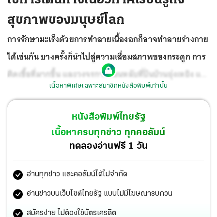
สุขภาพของมนุษย์โลก
การรักษามะเร็งด้วยการทำลายเนื้องอกก็อาจทำลายร่างกาย
ได้เช่นกัน บางครั้งก็นำไปสู่ความเสื่อมสภาพของกระดูก การ
ติดเชื้อที่มากขึ้น และวงจรการนอนหลับที่ปั่นป่วนยุ่งเหยิง แต่
เนื้อหาพิเศษเฉพาะสมาชิกหนังสือพิมพ์เท่านั้น
อาการป่วยที่คล้ายกันนี้ก็ถูกสังเกตพบในกลุ่มคนสุขภาพดี
เช่น นักบินอวกาศที่ใช้เวลาอยู่ในอวกาศ จึงเป็นสิ่งที่ทีมนัก
หนังสือพิมพ์ไทยรัฐ
เนื้องอกวิทยาจากวิทยาลัยการแพทย์ซิดนีย์ คิมเมล แห่งมหา
เนื้อหาครบทุกข่าว ทุกคอลัมน์
วิทยาลัยโธมัส เจฟเฟอร์สัน ในฟิลาเดลเฟีย สหรัฐอเมริกา
ทดลองอ่านฟรี 1 วัน
สนใจ
อ่านทุกข่าว และคอลัมน์ได้ไม่จำกัด
อ่านข่าวบนเว็บไซต์ไทยรัฐ แบบไม่มีโฆษณารบกวน
สมัครง่าย ไม่ต้องใช้บัตรเครดิต