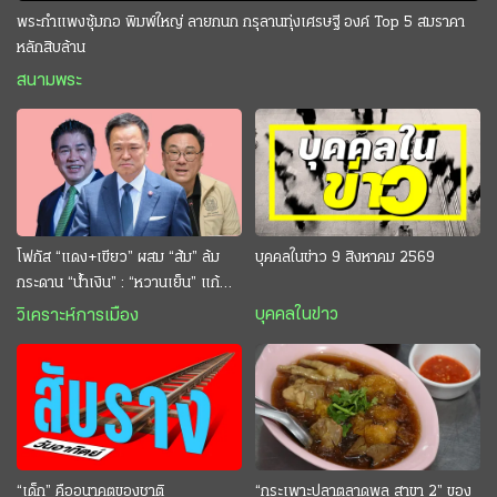
พระกำแพงซุ้มกอ พิมพ์ใหญ่ ลายกนก กรุลานทุ่งเศรษฐี องค์ Top 5 สมราคา
หลักสิบล้าน
สนามพระ
โฟกัส “แดง+เขียว” ผสม “ส้ม” ล้ม
บุคคลในข่าว 9 สิงหาคม 2569
กระดาน “นํ้าเงิน” : “หวานเย็น” แก้
กระหาย “อนุทิน” ดักตีกินสบาย
บุคคลในข่าว
วิเคราะห์การเมือง
“เด็ก” คืออนาคตของชาติ
“กระเพาะปลาตลาดพลู สาขา 2” ของ