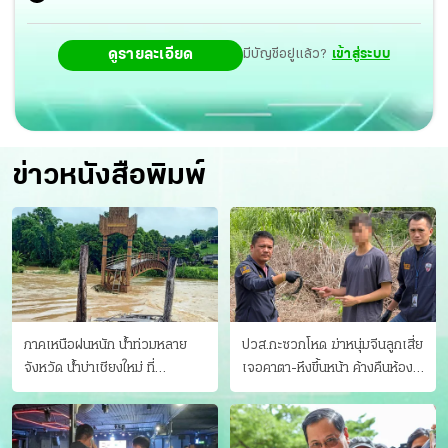
ดูรายละเอียด
มีบัญชีอยู่แล้ว?
เข้าสู่ระบบ
ข่าวหนังสือพิมพ์
ภาคเหนือฝนหนัก น้ำท่วมหลาย
ปวส.กะซวกโหด ฆ่าหนุ่มจีนลูกเสี่ย
จังหวัด นํ้าบ่าเชียงใหม่ ที่
เจอคาตา-หึงขึ้นหน้า ค้างคืนห้อง
แม่ฮ่องสอน ซัดสะพานขาด
แฟนสาว