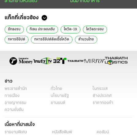
สำนักข่าวหัวเขียว
มันมากับอาหาร
แท็กที่เกี่ยวข้อง
ชักธงรบ
กิเลน ประลองเชิง
โควิด-19
โควิดระยอง
ทหารอียิปต์
ทหารอียิปต์ติดเชื้อโควิด
สำนวนไทย
ข่าว
พระราชสำนัก
ทั่วไทย
ในกระแส
การเมือง
นโยบายรัฐ
ต่างประเทศ
อาชญากรรม
ยานยนต์
ราคาทองคำ
ความยั่งยืน
เนื้อหาที่น่าสนใจ
รายงานพิเศษ
หนังสือพิมพ์
คอลัมน์