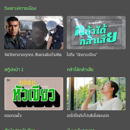
วิเคราะห์การเมือง
จิตวิทยาอาชญากร สันดานดิบอำมหิต
ไม่ถึง “นักการเมือง”
สกู๊ปหน้า 1
กล้าได้กล้าเสีย
ยอมถอดใจ
อกไก่ปั่นกับโปรตีนไม่ตรงปก