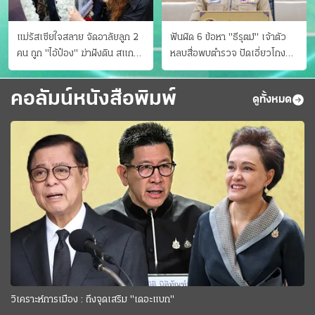
แม่รัสเซียใจสลาย จัดอาลัยลูก 2
ฟันผิด 6 ข้อหา "ธีรุตม์" เจ้าตัว
คน ถูก "ไอ้ป๋อง" ฆ่าฝังดิน สแกน
หลบสื่อพบตำรวจ ปัดเอี่ยวโกง
ไม่มีศพเพิ่ม
สอบท้องถิ่น จ่อบี้รํ่ารวยมากปกติ
คอลัมน์หนังสือพิมพ์
ดูทั้งหมด
วิเคราะห์การเมือง : ถึงจุดเสริม "เดอะแบก"