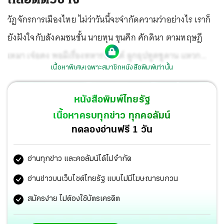
วัฏจักรการเมืองไทย ไม่ว่าวันนี้จะจำกัดความว่าอย่างไร เราก็
ยังฝังใจกับสังคมชนชั้น นายทุน ขุนศึก ศักดินา ตามทฤษฎี
เหมา เจ๋อตง พอมีเรื่องทหารอียิปต์ ลูกอุปทูตซูดาน แหวก
เนื้อหาพิเศษเฉพาะสมาชิกหนังสือพิมพ์เท่านั้น
กติกาคุม
โควิด-19
โรคเก่าก็กำเริบ
หนังสือพิมพ์ไทยรัฐ
เนื้อหาครบทุกข่าว ทุกคอลัมน์
ทดลองอ่านฟรี 1 วัน
อ่านทุกข่าว และคอลัมน์ได้ไม่จำกัด
อ่านข่าวบนเว็บไซต์ไทยรัฐ แบบไม่มีโฆษณารบกวน
สมัครง่าย ไม่ต้องใช้บัตรเครดิต