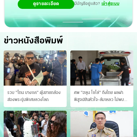
ดูรายละเอียด
มีบัญชีอยู่แล้ว?
เข้าสู่ระบบ
ข่าวหนังสือพิมพ์
รวบ "โทน บางแค" ตุ๋นขายกล้อง
ศพ "ฮลุน โซโล่" ถึงไทย ผลผ่า
ส่องพระรุ่นพิเศษลวงโลก
พิสูจน์ยันหัวใจ-ล้มเหลว ไม่พบ
บาดแผล