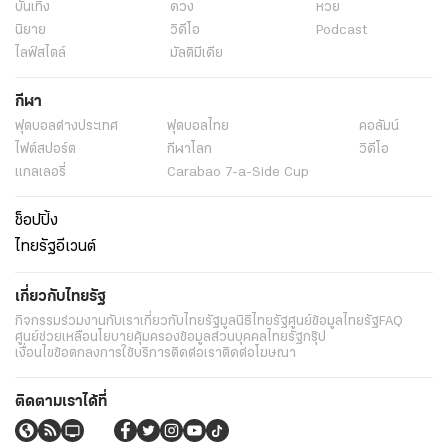
บันเทิง
ดวง
หวย
นิยาย
วิดีโอ
Podcast
ไลฟ์สไตล์
มัลติมีเดีย
กีฬา
ฟุตบอลต่่างประเทศ
ฟุตบอลไทย
คอลัมน์
ไฟต์สปอร์ต
กีฬาโลก
วิดีโอ
แกลเลอรี่
Carabao 7-a-Side Cup
ช็อปปิ้ง
ไทยรัฐอีเวนต์
เกี่ยวกับไทยรัฐ
กิจกรรม
ร่วมงานกับเรา
เกี่ยวกับไทยรัฐ
มูลนิธิไทยรัฐ
ศูนย์ข้อมูลไทยรัฐ
FAQ
ศูนย์ช่วยเหลือ
นโยบายคุ้มครองข้อมูลส่วนบุคคลไทยรัฐกรุ๊ป
เงื่อนไขข้อตกลงการใช้บริการ
ติดต่อเรา
ติดต่อโฆษณา
ติดตามเราได้ที่