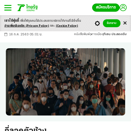
สมัครบริการ
เราใช้คุ้กกี้
เพื่อให้ทุกคนได้ประสบ
การณ์การใช้งานที่ดียิ่งขึ้น
+
ก
ก
-ก
รับทราบ
อ่านเพิ่มเติมคลิก
(Privacy Policy)
และ
(Cookie Policy)
16 ก.ค. 2563 05:01 น.
หนังสือพิมพ์
การเมือง
กิเลน ประลองเชิง
ถี่ลอดตัวช้าง