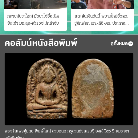
ทลายผับขาใหญ่ มั่วยาโจ๋อื้อเปิด
แฉเส้นเงินวันนี้ พยานใหม่ฮั้วสว.
ยันเช้า มท.ลุย-ตำรวจไม่กล้าจับ
ขู่ซักฟอก มท.-ดีอี-ศธ. ประกาศ
บัญชีท้องถิ่น
คอลัมน์หนังสือพิมพ์
ดูทั้งหมด
พระกำแพงซุ้มกอ พิมพ์ใหญ่ ลายกนก กรุลานทุ่งเศรษฐี องค์ Top 5 สมราคา