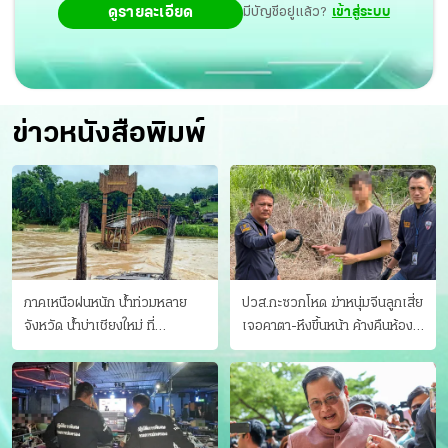
ดูรายละเอียด
มีบัญชีอยู่แล้ว?
เข้าสู่ระบบ
ข่าวหนังสือพิมพ์
ภาคเหนือฝนหนัก น้ำท่วมหลาย
ปวส.กะซวกโหด ฆ่าหนุ่มจีนลูกเสี่ย
จังหวัด นํ้าบ่าเชียงใหม่ ที่
เจอคาตา-หึงขึ้นหน้า ค้างคืนห้อง
แม่ฮ่องสอน ซัดสะพานขาด
แฟนสาว