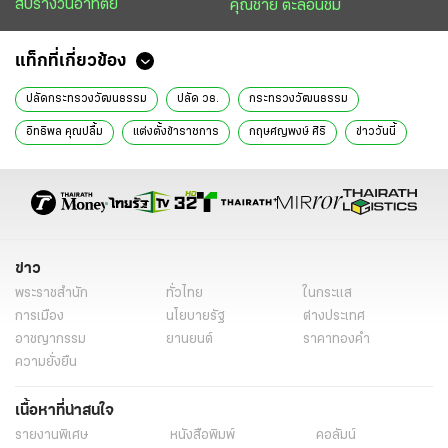
สับรางวันอาทิตย์
คุณชาย ตะลอนชิม
แท็กที่เกี่ยวข้อง
ปลัดกระทรวงวัฒนธรรม
ปลัด วธ.
กระทรวงวัฒนธรรม
อิทธิพล คุณปลื้ม
แต่งตั้งข้าราชการ
กฤษศญพงษ์ ศิริ
ข่าววันนี้
การศึกษา
ข่าว
พระราชสำนัก
ทั่วไทย
ในกระแส
การเมือง
นโยบายรัฐ
ต่างประเทศ
อาชญากรรม
ยานยนต์
ราคาทองคำ
ความยั่งยืน
เนื้อหาที่น่าสนใจ
รายงานพิเศษ
หนังสือพิมพ์
คอลัมน์