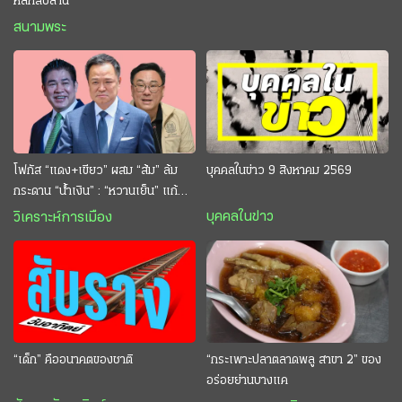
หลักสิบล้าน
สนามพระ
โฟกัส “แดง+เขียว” ผสม “ส้ม” ล้ม
บุคคลในข่าว 9 สิงหาคม 2569
กระดาน “นํ้าเงิน” : “หวานเย็น” แก้
กระหาย “อนุทิน” ดักตีกินสบาย
บุคคลในข่าว
วิเคราะห์การเมือง
“เด็ก” คืออนาคตของชาติ
“กระเพาะปลาตลาดพลู สาขา 2” ของ
อร่อยย่านบางแค