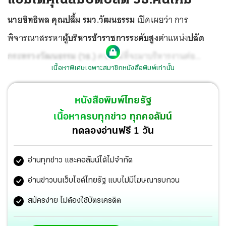
นายอิทธิพล คุณปลื้ม รมว.วัฒนธรรม
เปิดเผยว่า การ
พิจารณาสรรหา
ผู้บริหารข้าราชการระดับสูง
ตำแหน่ง
ปลัด
กระทรวงวัฒนธรรม (วธ.)
คนใหม่ที่จะมาบริหารงานต่อ
เนื้อหาพิเศษเฉพาะสมาชิกหนังสือพิมพ์เท่านั้น
จาก
นายกฤษศญพงษ์ ศิริ ปลัด วธ.
ซึ่งจะเกษียณอายุราชการ
เดือนก.ย.นี้
พล.อ.ประยุทธ์ จันทร์โอชา นายกรัฐมนตรี
ได้ให้
หนังสือพิมพ์ไทยรัฐ
หลักการพิจารณาบุคคลในการบริหารงานระดับสูงไว้ว่าให้ดู
เนื้อหาครบทุกข่าว ทุกคอลัมน์
ความเหมาะสมเป็นหลัก รองลงมาเป็นความอาวุโส ควบคู่กับ
ทดลองอ่านฟรี 1 วัน
หลักเกณฑ์
สำนักงานข้าราชการพลเรือน (ก.พ.)
จากที่ตนได้
อ่านทุกข่าว และคอลัมน์ได้ไม่จำกัด
เข้ามาทำงานที่วธ. เกือบ 1 ปี ได้พิจารณาผู้บริหาร วธ.ภาพรวม
อยู่แล้ว แต่ขณะนี้ยังไม่ได้วางตัวใครคนใดคนหนึ่ง ในส่วนการ
อ่านข่าวบนเว็บไซต์ไทยรัฐ แบบไม่มีโฆษณารบกวน
ประเมินค่าสมรรถนะจะมองจาก 3 กรมใหญ่ที่สัมผัสมา ได้แก่
สมัครง่าย ไม่ต้องใช้บัตรเครดิต
กรมส่งเสริมวัฒนธรรม สำนักงานปลัด วธ. และ กรมศิลปากร