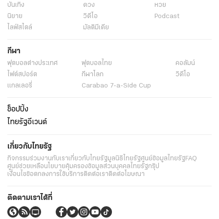
บันเทิง
ดวง
หวย
นิยาย
วิดีโอ
Podcast
ไลฟ์สไตล์
มัลติมีเดีย
กีฬา
ฟุตบอลต่่างประเทศ
ฟุตบอลไทย
คอลัมน์
ไฟต์สปอร์ต
กีฬาโลก
วิดีโอ
แกลเลอรี่
Carabao 7-a-Side Cup
ช็อปปิ้ง
ไทยรัฐอีเวนต์
เกี่ยวกับไทยรัฐ
กิจกรรม
ร่วมงานกับเรา
เกี่ยวกับไทยรัฐ
มูลนิธิไทยรัฐ
ศูนย์ข้อมูลไทยรัฐ
FAQ
ศูนย์ช่วยเหลือ
นโยบายคุ้มครองข้อมูลส่วนบุคคลไทยรัฐกรุ๊ป
เงื่อนไขข้อตกลงการใช้บริการ
ติดต่อเรา
ติดต่อโฆษณา
ติดตามเราได้ที่