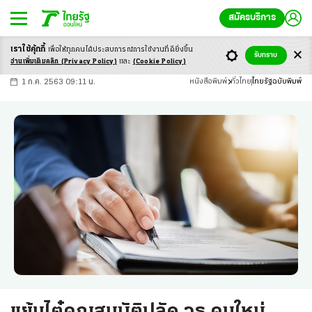
สมัครบริการ
เราใช้คุ้กกี้
เพื่อให้ทุกคนได้ประสบ
การณ์การใช้งานที่ดียิ่งขึ้น
+
ก
ก
-ก
รับทราบ
อ่านเพิ่มเติมคลิก
(Privacy Policy)
และ
(Cookie Policy)
1 ก.ค. 2563 09:11 น.
หนังสือพิมพ์
ทั่วไทย
ไทยรัฐฉบับพิมพ์
แย้มไต๋คุณสมบัติปลัด วธ.คนใหม่