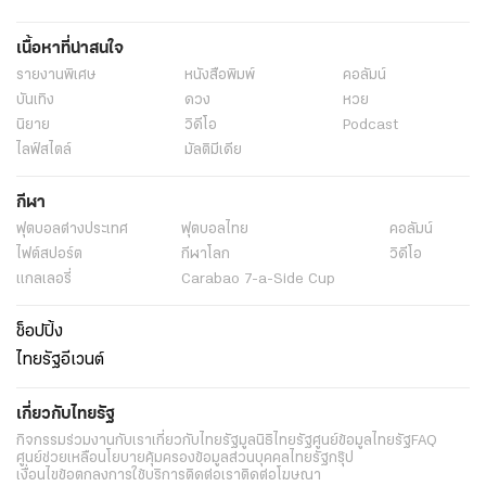
เนื้อหาที่น่าสนใจ
รายงานพิเศษ
หนังสือพิมพ์
คอลัมน์
บันเทิง
ดวง
หวย
นิยาย
วิดีโอ
Podcast
ไลฟ์สไตล์
มัลติมีเดีย
กีฬา
ฟุตบอลต่่างประเทศ
ฟุตบอลไทย
คอลัมน์
ไฟต์สปอร์ต
กีฬาโลก
วิดีโอ
แกลเลอรี่
Carabao 7-a-Side Cup
ช็อปปิ้ง
ไทยรัฐอีเวนต์
เกี่ยวกับไทยรัฐ
กิจกรรม
ร่วมงานกับเรา
เกี่ยวกับไทยรัฐ
มูลนิธิไทยรัฐ
ศูนย์ข้อมูลไทยรัฐ
FAQ
ศูนย์ช่วยเหลือ
นโยบายคุ้มครองข้อมูลส่วนบุคคลไทยรัฐกรุ๊ป
เงื่อนไขข้อตกลงการใช้บริการ
ติดต่อเรา
ติดต่อโฆษณา