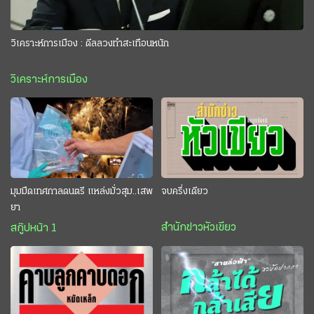
วิเคราะห์การเมือง : ดีลลวงทำสะเทือนหนัก
วิเคราะห์การเมือง
มุมมืดเทศกาลดนตรี แหล่งมั่วสุม..เสพ
จบครึ่งเดียว
ยา
สำนักข่าวหัวเขียว
สกู๊ปหน้า 1