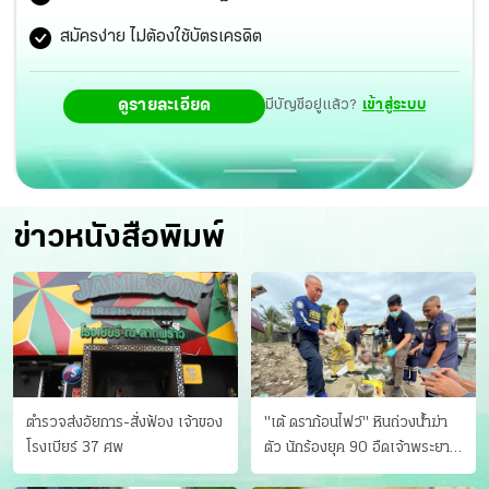
สมัครง่าย ไม่ต้องใช้บัตรเครดิต
ดูรายละเอียด
มีบัญชีอยู่แล้ว?
เข้าสู่ระบบ
ข่าวหนังสือพิมพ์
ตำรวจส่งอัยการ-สั่งฟ้อง เจ้าของ
"เต้ ดราก้อนไฟว์" หินถ่วงน้ำฆ่า
โรงเบียร์ 37 ศพ
ตัว นักร้องยุค 90 อืดเจ้าพระยา
แฟนหาตัววุ่น เครียดธุรกิจ!