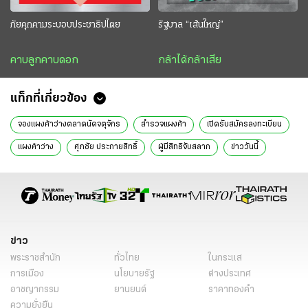
ภัยคุกคามระบอบประชาธิปไตย
รัฐบาล “เส้นใหญ่”
คาบลูกคาบดอก
กล้าได้กล้าเสีย
แท็กที่เกี่ยวข้อง
จองแผงค้าว่างตลาดนัดจตุจักร
สำรวจแผงค้า
เปิดรับสมัครลงทะเบียน
แผงค้าว่าง
ศุภชัย ประกายสิทธิ์
ผู้มีสิทธิจับสลาก
ข่าววันนี้
ข่าวทั่วไป
ข่าว
พระราชสำนัก
ทั่วไทย
ในกระแส
การเมือง
นโยบายรัฐ
ต่างประเทศ
อาชญากรรม
ยานยนต์
ราคาทองคำ
ความยั่งยืน