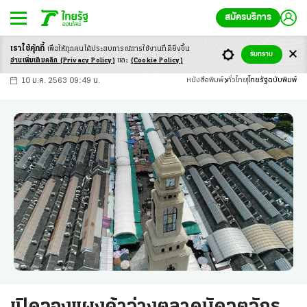
สมัครบริการ
เราใช้คุ้กกี้
เพื่อให้ทุกคนได้ประสบ
การณ์การใช้งานที่ดียิ่งขึ้น
+
ก
ก
-ก
รับทราบ
อ่านเพิ่มเติมคลิก
(Privacy Policy)
และ
(Cookie Policy)
10 ม.ค. 2563 09:49 น.
หนังสือพิมพ์
ทั่วไทย
ไทยรัฐฉบับพิมพ์
เปิดจองแผงค้าว่างตลาดนัดจตุจักร