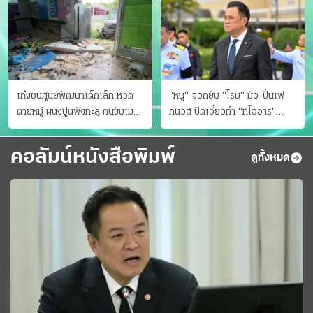
เก๋งชนศูนย์พัฒนาเด็กเล็ก หวิด
"หนู" จวกยับ "โรม" มั่ว-ปั่นเฟ
ตายหมู่ ผนังปูนพังทะลุ คนขับเมา
กนิวส์ ปัดเอี่ยวทํา "ทีโออาร์"
ยา
ต้นทางโกงสอบฉาว
คอลัมน์หนังสือพิมพ์
ดูทั้งหมด