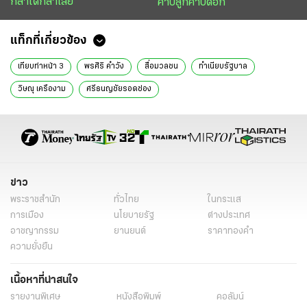
กล้าได้กล้าเสีย
คาบลูกคาบดอก
แท็กที่เกี่ยวข้อง
เทียบท่าหน้า 3
พรศิริ คำวัง
สื่อมวลชน
ทำเนียบรัฐบาล
วิษณุ เครืองาม
ศรีธนญชัยรอดช่อง
ข่าว
พระราชสำนัก
ทั่วไทย
ในกระแส
การเมือง
นโยบายรัฐ
ต่างประเทศ
อาชญากรรม
ยานยนต์
ราคาทองคำ
ความยั่งยืน
เนื้อหาที่น่าสนใจ
รายงานพิเศษ
หนังสือพิมพ์
คอลัมน์