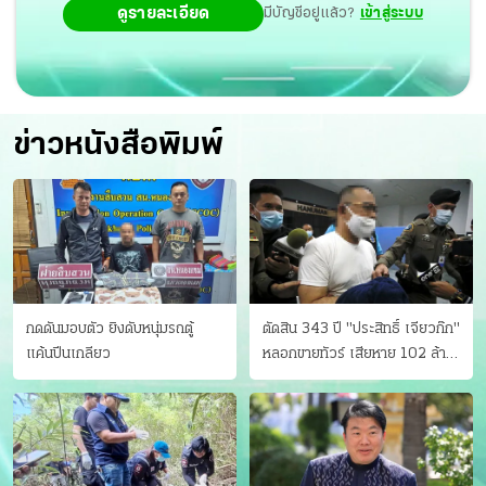
ดูรายละเอียด
มีบัญชีอยู่แล้ว?
เข้าสู่ระบบ
ข่าวหนังสือพิมพ์
กดดันมอบตัว ยิงดับหนุ่มรถตู้
ตัดสิน 343 ปี "ประสิทธิ์ เจียวก๊ก"
แค้นปีนเกลียว
หลอกขายทัวร์ เสียหาย 102 ล้าน
มีเหยื่อ 173 คน