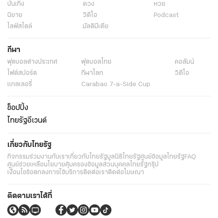
บันเทิง
ดวง
หวย
นิยาย
วิดีโอ
Podcast
ไลฟ์สไตล์
มัลติมีเดีย
กีฬา
ฟุตบอลต่่างประเทศ
ฟุตบอลไทย
คอลัมน์
ไฟต์สปอร์ต
กีฬาโลก
วิดีโอ
แกลเลอรี่
Carabao 7-a-Side Cup
ช็อปปิ้ง
ไทยรัฐอีเวนต์
เกี่ยวกับไทยรัฐ
กิจกรรม
ร่วมงานกับเรา
เกี่ยวกับไทยรัฐ
มูลนิธิไทยรัฐ
ศูนย์ข้อมูลไทยรัฐ
FAQ
ศูนย์ช่วยเหลือ
นโยบายคุ้มครองข้อมูลส่วนบุคคลไทยรัฐกรุ๊ป
เงื่อนไขข้อตกลงการใช้บริการ
ติดต่อเรา
ติดต่อโฆษณา
ติดตามเราได้ที่