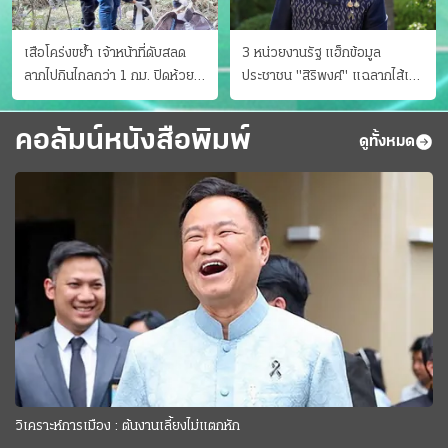
เสือโคร่งขย้ำ เจ้าหน้าที่ดับสลด
3 หน่วยงานรัฐ แฮ็กข้อมูล
ลากไปกินไกลกว่า 1 กม. ปิดห้วย
ประชาชน "สิริพงศ์" แฉลากไส้เอง
ขาแข้งชั่วคราว
"หนู" กอด "หนิม" สยบลือ
คอลัมน์หนังสือพิมพ์
ดูทั้งหมด
วิเคราะห์การเมือง : ต้นงานเลี้ยงไม่แตกหัก