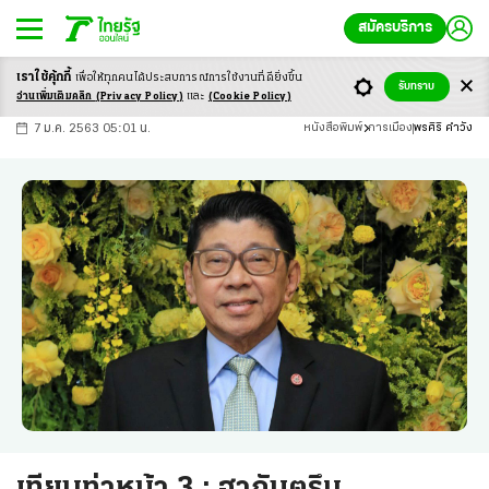
สมัครบริการ
เราใช้คุ้กกี้
เพื่อให้ทุกคนได้ประสบ
การณ์การใช้งานที่ดียิ่งขึ้น
+
ก
ก
-ก
รับทราบ
อ่านเพิ่มเติมคลิก
(Privacy Policy)
และ
(Cookie Policy)
7 ม.ค. 2563 05:01 น.
หนังสือพิมพ์
การเมือง
พรศิริ คำวัง
เทียบท่าหน้า 3 : ฮากันตรึม