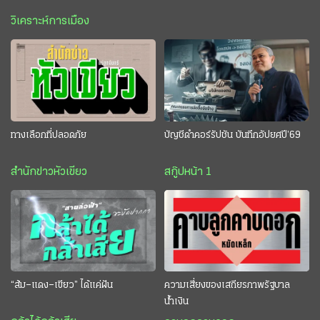
วิเคราะห์การเมือง
ทางเลือกที่ปลอดภัย
บัญชีดำคอร์รัปชัน บันทึกอัปยศปี’69
สำนักข่าวหัวเขียว
สกู๊ปหน้า 1
“ส้ม–แดง–เขียว” ได้แค่ฝัน
ความเสี่ยงของเสถียรภาพรัฐบาล
น้ำเงิน