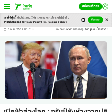
สมัครบริการ
เราใช้คุ้กกี้
เพื่อให้ทุกคนได้ประสบ
การณ์การใช้งานที่ดียิ่งขึ้น
+
ก
ก
-ก
รับทราบ
อ่านเพิ่มเติมคลิก
(Privacy Policy)
และ
(Cookie Policy)
6 พ.ย. 2562 05:01 น.
หนังสือพิมพ์
ต่างประเทศ
นิติการุณย์ มิ่งรุจิราลัย
เปิดฟ้าส่องโลก : ทรัมป์ยังห่างจากปูติ