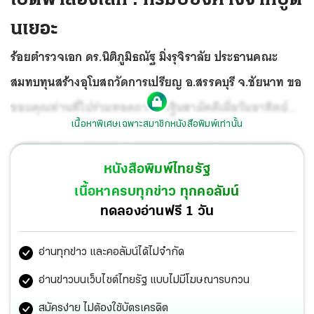
นเยอะ
ร้อยตำรวจเอก ดร.นิติภูมิธณัฐ มิ่งรุจิราลัย ประธานคณะ
สมทบทุนสร้างอุโบสถวัดการเปรียญ อ.สรรคบุรี จ.ชัยนาท ขอ
ขอบคุณท่านที่ไปร่วมทอดถวายกฐินสามัคคีเมื่อวันอาทิตย์ที่
เนื้อหาพิเศษเฉพาะสมาชิกหนังสือพิมพ์เท่านั้น
3 พฤศจิกายน 2562 โดยได้เงินทำบุญเพื่อใช้ในการสร้าง
โบสถ์เกินหนึ่งล้านบาท
หนังสือพิมพ์ไทยรัฐ
เนื้อหาครบทุกข่าว ทุกคอลัมน์
ทดลองอ่านฟรี 1 วัน
อ่านทุกข่าว และคอลัมน์ได้ไม่จำกัด
อ่านข่าวบนเว็บไซต์ไทยรัฐ แบบไม่มีโฆษณารบกวน
สมัครง่าย ไม่ต้องใช้บัตรเครดิต