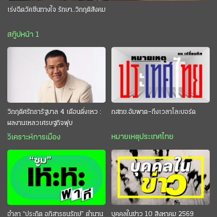
เร่งฉีดวัคซีนทางใจ รักษา..วิกฤติสังคม
สกู๊ปหน้า 1
วิกฤติศรัทธารัฐบาล 4 เดือนดิ่งเหว :
กสทช.อัมพาต–ถึงเวลาโละบอร์ด
ผลงานเหลวเศรษฐกิจฟุบ
หมายเหตุประเทศไทย
วิเคราะห์การเมือง
อำลา “ประกิต อภิสารธนรักษ์” ตำนาน
บุคคลในข่าว 10 สิงหาคม 2569