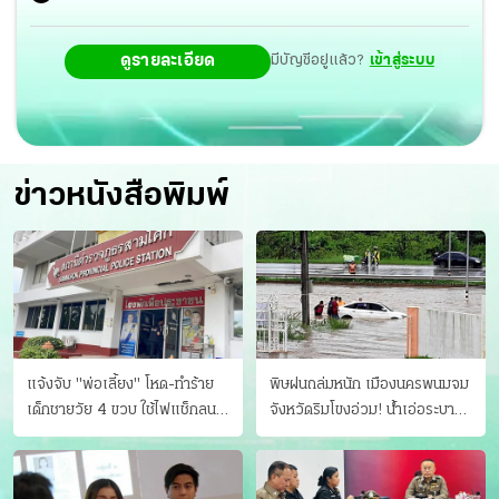
ดูรายละเอียด
มีบัญชีอยู่แล้ว?
เข้าสู่ระบบ
ข่าวหนังสือพิมพ์
แจ้งจับ "พ่อเลี้ยง" โหด-ทําร้าย
พิษฝนถล่มหนัก เมืองนครพนมจม
เด็กชายวัย 4 ขวบ ใช้ไฟแช็กลน
จังหวัดริมโขงอ่วม! นํ้าเอ่อระบาย
บาดเจ็บ
ไม่ทัน แม่ปิงทะลักล้น