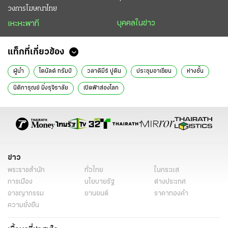
วงการโฆษณาไทย
บุคคลในข่าว
เหะหะพาที
แท็กที่เกี่ยวข้อง
ผู้นำ
โดนัลด์ ทรัมป์
วลาดิมีร์ ปูติน
ประชุมอาเซียน
ห่างชั้น
นิติการุณย์ มิ่งรุจิราลัย
เปิดฟ้าส่องโลก
ข่าว
พระราชสำนัก
ทั่วไทย
ในกระแส
การเมือง
นโยบายรัฐ
ต่างประเทศ
อาชญากรรม
ยานยนต์
ราคาทองคำ
ความยั่งยืน