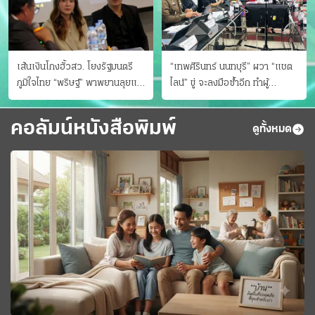
เส้นเงินโกงฮั้วสว. โยงรัฐมนตรี
“เทพศิรินทร์ นนทบุรี” ผวา “แชต
ภูมิใจไทย “พริษฐ์” พาพยานลุยแฉ
ไลน์” ขู่ จะลงมือซ้ำอีก ทําผู้
มีโอนให้คนกกต.ด้วย
ปกครองแตกตื่นแจ้งตำรวจ
คอลัมน์หนังสือพิมพ์
ดูทั้งหมด