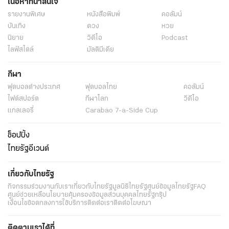
เนื้อหาที่น่าสนใจ
รายงานพิเศษ
หนังสือพิมพ์
คอลัมน์
บันเทิง
ดวง
หวย
นิยาย
วิดีโอ
Podcast
ไลฟ์สไตล์
มัลติมีเดีย
กีฬา
ฟุตบอลต่่างประเทศ
ฟุตบอลไทย
คอลัมน์
ไฟต์สปอร์ต
กีฬาโลก
วิดีโอ
แกลเลอรี่
Carabao 7-a-Side Cup
ช็อปปิ้ง
ไทยรัฐอีเวนต์
เกี่ยวกับไทยรัฐ
กิจกรรม
ร่วมงานกับเรา
เกี่ยวกับไทยรัฐ
มูลนิธิไทยรัฐ
ศูนย์ข้อมูลไทยรัฐ
FAQ
ศูนย์ช่วยเหลือ
นโยบายคุ้มครองข้อมูลส่วนบุคคลไทยรัฐกรุ๊ป
เงื่อนไขข้อตกลงการใช้บริการ
ติดต่อเรา
ติดต่อโฆษณา
ติดตามเราได้ที่